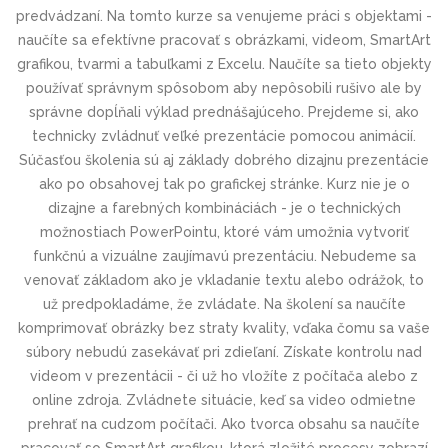
predvádzaní. Na tomto kurze sa venujeme práci s objektami -
naučíte sa efektívne pracovať s obrázkami, videom, SmartArt
grafikou, tvarmi a tabuľkami z Excelu. Naučíte sa tieto objekty
používať správnym spôsobom aby nepôsobili rušivo ale by
správne dopĺňali výklad prednášajúceho. Prejdeme si, ako
technicky zvládnuť veľké prezentácie pomocou animácií.
Súčasťou školenia sú aj základy dobrého dizajnu prezentácie
ako po obsahovej tak po grafickej stránke. Kurz nie je o
dizajne a farebných kombináciách - je o technických
možnostiach PowerPointu, ktoré vám umožnia vytvoriť
funkčnú a vizuálne zaujímavú prezentáciu. Nebudeme sa
venovať základom ako je vkladanie textu alebo odrážok, to
už predpokladáme, že zvládate. Na školení sa naučíte
komprimovať obrázky bez straty kvality, vďaka čomu sa vaše
súbory nebudú zasekávať pri zdieľaní. Získate kontrolu nad
videom v prezentácii - či už ho vložíte z počítača alebo z
online zdroja. Zvládnete situácie, keď sa video odmietne
prehrať na cudzom počítači. Ako tvorca obsahu sa naučíte