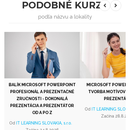
PODOBNÉ KURZY
podľa názvu a lokality
BALÍK MICROSOFT POWERPOINT
MICROSOFT POWERPOI
PROFESIONÁL A PREZENTAČNÉ
TVORBA MOTÍVOV A
ZRUČNOSTI - DOKONALÁ
PREZENTÁCI
PREZENTÁCIA A PREZENTÁTOR
Od
IT LEARNING SLOVAKI
OD A PO Z
Začína 28.8.2
Od
IT LEARNING SLOVAKIA, s.r.o.
Začína 24.8.2026