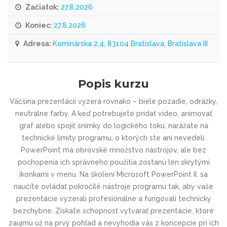
Začiatok:
27.8.2026
Koniec:
27.8.2026
Adresa:
Kominárska 2,4, 83104 Bratislava, Bratislava III
Popis kurzu
Väčšina prezentácií vyzerá rovnako – biele pozadie, odrážky,
neutrálne farby. A keď potrebujete pridať video, animovať
graf alebo spojiť snímky do logického toku, narážate na
technické limity programu, o ktorých ste ani nevedeli.
PowerPoint má obrovské množstvo nástrojov, ale bez
pochopenia ich správneho použitia zostanú len skrytými
ikonkami v menu. Na školení Microsoft PowerPoint II. sa
naučíte ovládať pokročilé nástroje programu tak, aby vaše
prezentácie vyzerali profesionálne a fungovali technicky
bezchybne. Získate schopnosť vytvárať prezentácie, ktoré
zaujmú už na prvý pohľad a nevyhodia vás z koncepcie pri ich