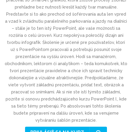
pracovať so SmartArt grafikou, ktorá zložité procesy zobrazí
prehľadne bez nutnosti kresliť každý tvar manuálne.
Predstavte si to ako prechod od šoférovania auta len vpred
a vzad k zvládnutiu paralelného parkovania a jazdy na diaľnici
– stále je to ten istý PowerPoint, ale vaše možnosti sa
rozšíria o celú úroveň. Kurz nepokrýva pokročilý dizajn ani
tvorbu infografík. Školenie je určené pre používateľov, ktorí
už s PowerPointom pracovali a potrebujú posunúť svoje
prezentácie na vyššiu úroveň. Hodí sa manažérom,
obchodníkom, lektorom či analytikom – teda komukoľvek, kto
tvorí prezentácie pravidelne a chce ich spraviť technicky
dokonalejšie a vizuálne atraktívnejšie. Predpokladáme, že
viete vytvoriť základnú prezentáciu, pridať text, obrázok a
pracovať so snímkami. Ak si nie ste istí týmito základmi,
pozrite si osnovu predchádzajúceho kurzu PowerPoint I., kde
sa tieto témy preberajú. Po absolvovaní tohto školenia
budete pripravení na ďalšiu úroveň, kde sa venujeme
vytváraniu šablón prezentácie.