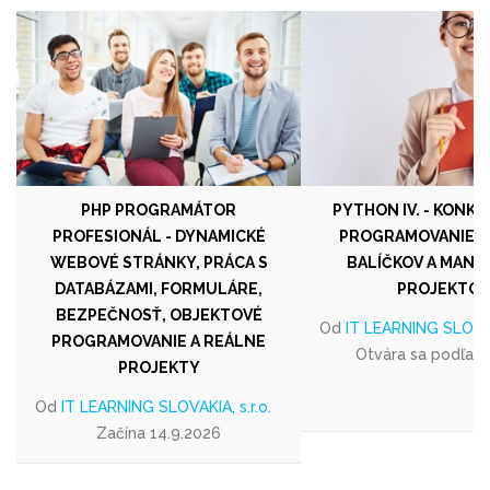
PHP PROGRAMÁTOR
PYTHON IV. - KONK
PROFESIONÁL - DYNAMICKÉ
PROGRAMOVANIE, 
WEBOVÉ STRÁNKY, PRÁCA S
BALÍČKOV A MAN
DATABÁZAMI, FORMULÁRE,
PROJEKTOV
BEZPEČNOSŤ, OBJEKTOVÉ
Od
IT LEARNING SLOVAKI
PROGRAMOVANIE A REÁLNE
Otvára sa podľa 
PROJEKTY
Od
IT LEARNING SLOVAKIA, s.r.o.
Začína 14.9.2026