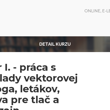
ONLINE, E-
DETAIL KURZU
I. - práca s
ady vektorovej
oga, letákov,
a pre tlač a