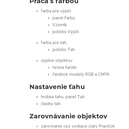
Práca s farbou
farba pre výplň
panel Farby
Vzorník
políčko Výplň
farba pre ťah,
políčko Ťah
výplne objektov
teória farieb
farebné modely RGB a CMYK
Nastavenie ťahu
hrúbka ťahu, panel Ťah
žiadny ťah
Zarovnávanie objektov
zarovnanie cez vodiace čiary Pravítok