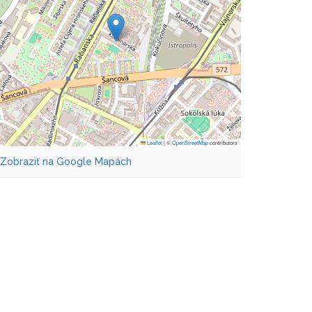
Leaflet
|
©
OpenStreetMap
contributors
Zobraziť na Google Mapách