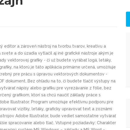
zajn
ý editor a zároveň nástroj na tvorbu tvarov, kreatívu a
 svete a do úzadia vytlačil aj iné grafické nástroje akým je
ady vektorovej grafiky - či už budete vyrábať logá, letáky,
afiky, na ktorú je táto aplikácia primárne určená, umožňuje
potrebný pre prácu s úpravou vektorových dokumentov -
.PDF dokument. Bez ohľadu na to, či budete tlačiť výstupy na
ytvárať nápisy alebo grafiku pre vyrezávanie z fólie, bez
určený grafikom, ktorí sa chcú naučiť základy práce s
obe Illustrator. Program umožňuje efektívnu podporu pre
pravovať vizitky, letáky, graficky upravovať text a zoznámi
ástrojov Adobe Illustrator, bude vedieť samostatne vytvárať
ďalšie spracovanie alebo tlač. Vstupné požiadavky: Charakter
 Operačný systém MS Windows – základy a MS Word –