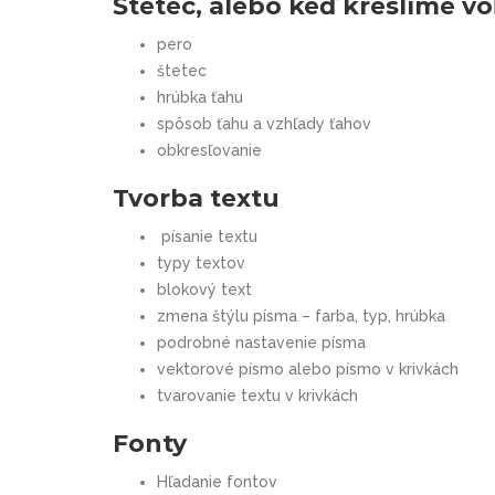
Štetec, alebo keď kreslíme v
pero
štetec
hrúbka ťahu
spôsob ťahu a vzhľady ťahov
obkresľovanie
Tvorba textu
písanie textu
typy textov
blokový text
zmena štýlu písma – farba, typ, hrúbka
podrobné nastavenie písma
vektorové písmo alebo písmo v krivkách
tvarovanie textu v krivkách
Fonty
Hľadanie fontov