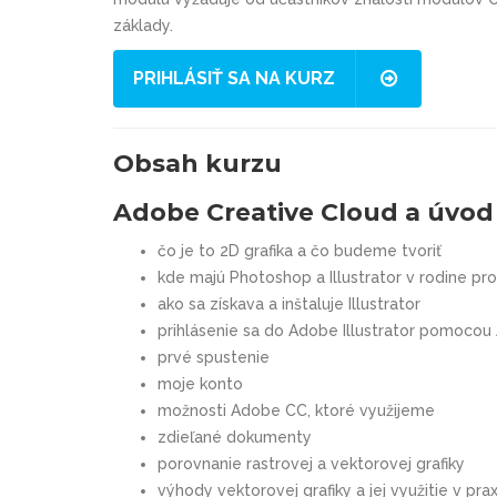
základy.
PRIHLÁSIŤ SA NA KURZ
Obsah kurzu
Adobe Creative Cloud a úvod 
čo je to 2D grafika a čo budeme tvoriť
kde majú Photoshop a Illustrator v rodine pr
ako sa získava a inštaluje Illustrator
prihlásenie sa do Adobe Illustrator pomocou
prvé spustenie
moje konto
možnosti Adobe CC, ktoré využijeme
zdieľané dokumenty
porovnanie rastrovej a vektorovej grafiky
výhody vektorovej grafiky a jej využitie v prax