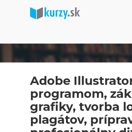
Adobe Illustrator 
programom, zákl
grafiky, tvorba l
plagátov, príprav