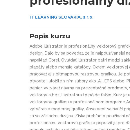
profesionálny di
IT LEARNING SLOVAKIA, s.r.o.
Popis kurzu
Adobe Illustrator je profesionálny vektorový grafick
design. Dalo by sa povedať, že je najpoužívanejší na
napríklad Corel. Ovládať Illustrator patrí medzi zákl
plagáty alebo menšie katalógy. Okrem vektorovej gr
pracovať aj s bitmapovou rastrovou grafikou. Je 
otvoríte i uložíte s ním súbory ako .AI, .EPS alebo 
papier, vytvárať návrhy na prezentačné predmety, v
vektorov a bez Illustratora to pôjde ťažko. Kurz je 
vektorovou grafikou v profesionálnom programe Ad
vytváranie modernej grafiky. Absolvent sa naučí pri
sa so základmi dizajnu. Získa prehľad o používaní n
profesionálnu vektorovú grafiku a pripraviť ju pre 
modulu vyžaduje od účastníkov znalosti modulov