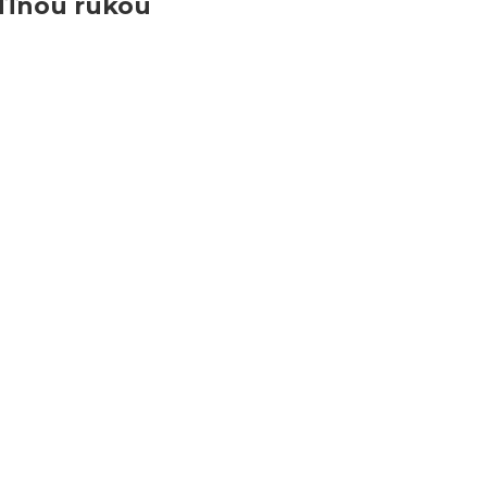
oľľnou rukou