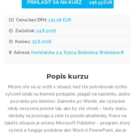
PRIHLÁSIŤ SA NA KURZ
296,53 EUR
Cena bez DPH:
241,08 EUR
Začiatok:
24.8.2026
Koniec:
25.8.2026
Adresa:
Kominárska 2,4, 83104 Bratislava, Bratislava III
Popis kurzu
Možno ste sa už ocitli v situácii, keď ste potrebovali rýchlo
vytvoriť leták na firemné podujatie, plagát na nástenku, alebo
pozvánku pre klientov. Siahnete po Worde, ale výsledok
nikdy nevyzerá presne tak, ako by ste chceli – texty skáču,
obrázky sa posúvajú a celé to pôsobí amatérsky. Práve na
takéto situácie je určený Microsoft Publisher – program, ktorý
vyzerá a funguje podobne ako Word či PowerPoint, ale je