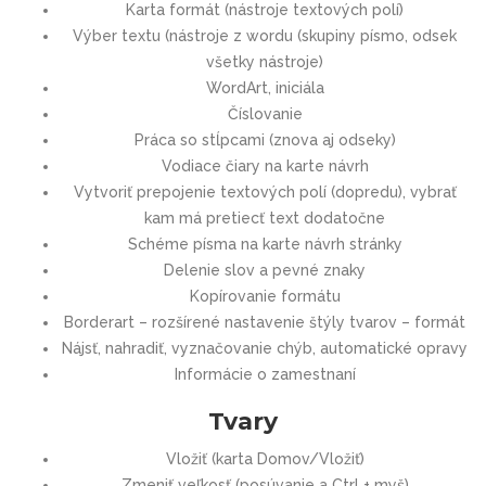
Karta formát (nástroje textových polí)
Výber textu (nástroje z wordu (skupiny písmo, odsek
všetky nástroje)
WordArt, iniciála
Číslovanie
Práca so stĺpcami (znova aj odseky)
Vodiace čiary na karte návrh
Vytvoriť prepojenie textových polí (dopredu), vybrať
kam má pretiecť text dodatočne
Schéme písma na karte návrh stránky
Delenie slov a pevné znaky
Kopírovanie formátu
Borderart – rozšírené nastavenie štýly tvarov – formát
Nájsť, nahradiť, vyznačovanie chýb, automatické opravy
Informácie o zamestnaní
Tvary
Vložiť (karta Domov/Vložiť)
Zmeniť veľkosť (posúvanie a Ctrl + myš)