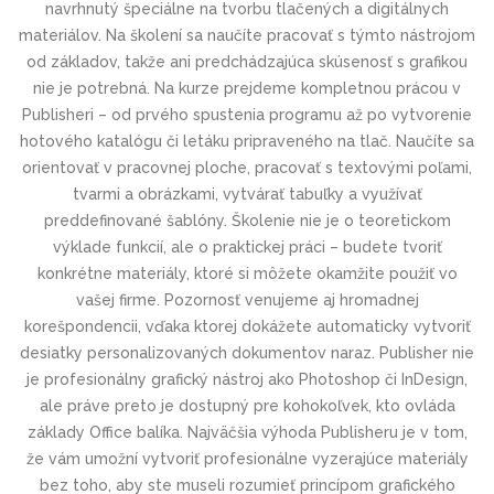
navrhnutý špeciálne na tvorbu tlačených a digitálnych
materiálov. Na školení sa naučíte pracovať s týmto nástrojom
od základov, takže ani predchádzajúca skúsenosť s grafikou
nie je potrebná. Na kurze prejdeme kompletnou prácou v
Publisheri – od prvého spustenia programu až po vytvorenie
hotového katalógu či letáku pripraveného na tlač. Naučíte sa
orientovať v pracovnej ploche, pracovať s textovými poľami,
tvarmi a obrázkami, vytvárať tabuľky a využívať
preddefinované šablóny. Školenie nie je o teoretickom
výklade funkcií, ale o praktickej práci – budete tvoriť
konkrétne materiály, ktoré si môžete okamžite použiť vo
vašej firme. Pozornosť venujeme aj hromadnej
korešpondencii, vďaka ktorej dokážete automaticky vytvoriť
desiatky personalizovaných dokumentov naraz. Publisher nie
je profesionálny grafický nástroj ako Photoshop či InDesign,
ale práve preto je dostupný pre kohokoľvek, kto ovláda
základy Office balíka. Najväčšia výhoda Publisheru je v tom,
že vám umožní vytvoriť profesionálne vyzerajúce materiály
bez toho, aby ste museli rozumieť princípom grafického