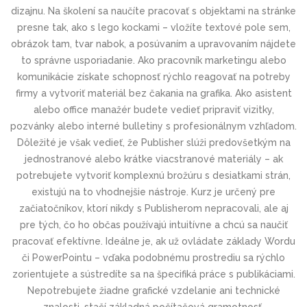
dizajnu. Na školení sa naučíte pracovať s objektami na stránke
presne tak, ako s lego kockami – vložíte textové pole sem,
obrázok tam, tvar nabok, a posúvaním a upravovaním nájdete
to správne usporiadanie. Ako pracovník marketingu alebo
komunikácie získate schopnosť rýchlo reagovať na potreby
firmy a vytvoriť materiál bez čakania na grafika. Ako asistent
alebo office manažér budete vedieť pripraviť vizitky,
pozvánky alebo interné bulletiny s profesionálnym vzhľadom.
Dôležité je však vedieť, že Publisher slúži predovšetkým na
jednostranové alebo krátke viacstranové materiály – ak
potrebujete vytvoriť komplexnú brožúru s desiatkami strán,
existujú na to vhodnejšie nástroje. Kurz je určený pre
začiatočníkov, ktorí nikdy s Publisherom nepracovali, ale aj
pre tých, čo ho občas používajú intuitívne a chcú sa naučiť
pracovať efektívne. Ideálne je, ak už ovládate základy Wordu
či PowerPointu – vďaka podobnému prostrediu sa rýchlo
zorientujete a sústredíte sa na špecifiká práce s publikáciami.
Nepotrebujete žiadne grafické vzdelanie ani technické