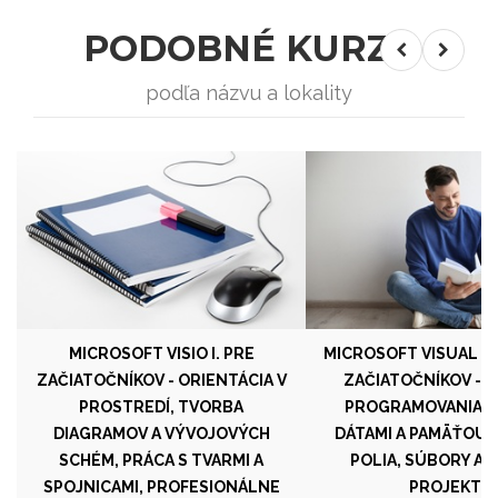
PODOBNÉ KURZY
podľa názvu a lokality
MICROSOFT VISIO I. PRE
MICROSOFT VISUAL C/
ZAČIATOČNÍKOV - ORIENTÁCIA V
ZAČIATOČNÍKOV - 
PROSTREDÍ, TVORBA
PROGRAMOVANIA, 
DIAGRAMOV A VÝVOJOVÝCH
DÁTAMI A PAMÄŤOU, 
SCHÉM, PRÁCA S TVARMI A
POLIA, SÚBORY A 
SPOJNICAMI, PROFESIONÁLNE
PROJEKTY