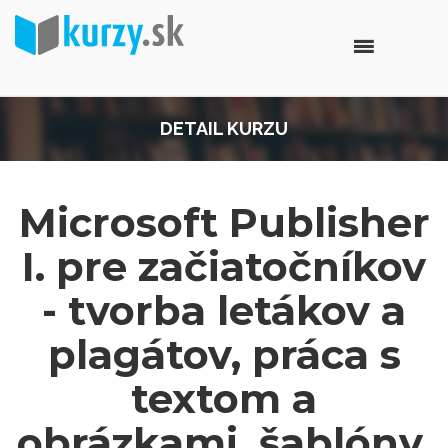
DETAIL KURZU
Microsoft Publisher
I. pre začiatočníkov
- tvorba letákov a
plagátov, práca s
textom a
obrázkami, šablóny,