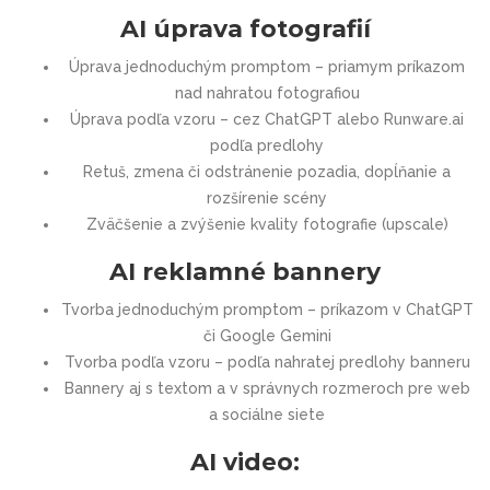
AI úprava fotografií
Úprava jednoduchým promptom – priamym príkazom
nad nahratou fotografiou
Úprava podľa vzoru – cez ChatGPT alebo Runware.ai
podľa predlohy
Retuš, zmena či odstránenie pozadia, dopĺňanie a
rozšírenie scény
Zväčšenie a zvýšenie kvality fotografie (upscale)
AI reklamné bannery
Tvorba jednoduchým promptom – príkazom v ChatGPT
či Google Gemini
Tvorba podľa vzoru – podľa nahratej predlohy banneru
Bannery aj s textom a v správnych rozmeroch pre web
a sociálne siete
AI video: