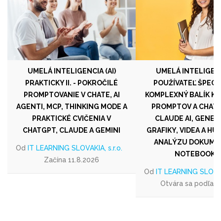
UMELÁ INTELIGENCIA (AI)
UMELÁ INTELIGENCI
PRAKTICKY II. - POKROČILÉ
POUŽÍVATEĽ ŠPECIA
PROMPTOVANIE V CHATE, AI
KOMPLEXNÝ BALÍK KU
AGENTI, MCP, THINKING MODE A
PROMPTOV A CHAT
PRAKTICKÉ CVIČENIA V
CLAUDE AI, GENER
CHATGPT, CLAUDE A GEMINI
GRAFIKY, VIDEA A HU
ANALÝZU DOKUME
Od
IT LEARNING SLOVAKIA, s.r.o.
NOTEBOOKL
Začína 11.8.2026
Od
IT LEARNING SLOVAKI
Otvára sa podľa 