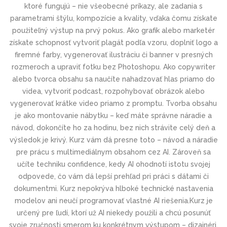
ktoré fungujú – nie všeobecné príkazy, ale zadania s
parametrami štýlu, kompozície a kvality, vďaka čomu získate
použiteľný výstup na prvý pokus. Ako grafik alebo marketér
získate schopnosť vytvoriť plagát podľa vzoru, doplniť logo a
firemné farby, vygenerovať ilustráciu či banner v presných
rozmeroch a upraviť fotku bez Photoshopu. Ako copywriter
alebo tvorca obsahu sa naučíte nahadzovať hlas priamo do
videa, vytvoriť podcast, rozpohybovať obrázok alebo
vygenerovať krátke video priamo z promptu. Tvorba obsahu
je ako montovanie nábytku – keď máte správne náradie a
návod, dokončíte ho za hodinu, bez nich strávite celý deň a
výsledok je krivý. Kurz vám dá presne toto – návod a náradie
pre prácu s multimediálnym obsahom cez AI. Zároveň sa
učíte techniku confidence, kedy AI ohodnotí istotu svojej
odpovede, čo vám dá lepší prehľad pri práci s dátami či
dokumentmi. Kurz nepokrýva hlboké technické nastavenia
modelov ani neučí programovať vlastné AI riešenia.Kurz je
určený pre ľudí, ktorí už AI niekedy použili a chcú posunúť
svoje zručnosti smerom ku konkrétnym výstupom – dizajnéri,