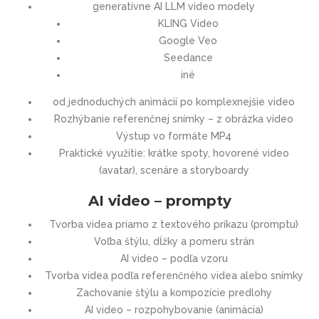
generatívne AI LLM video modely
KLING Video
Google Veo
Seedance
iné
od jednoduchých animácií po komplexnejšie video
Rozhýbanie referenčnej snímky – z obrázka video
Výstup vo formáte MP4
Praktické využitie: krátke spoty, hovorené video
(avatar), scenáre a storyboardy
AI video – prompty
Tvorba videa priamo z textového príkazu (promptu)
Voľba štýlu, dĺžky a pomeru strán
AI video – podľa vzoru
Tvorba videa podľa referenčného videa alebo snímky
Zachovanie štýlu a kompozície predlohy
AI video – rozpohybovanie (animácia)