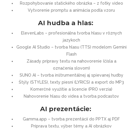
Rozpohybovanie statického obrázka – z fotky video
Vytvorenie promptu a animácia podľa vzoru
AI hudba a hlas:
ElevenLabs – profesionálna tvorba hlasu v rôznych
jazykoch
Google AI Studio – tvorba hlasu (TTS) modelom Gemini
Flash
Zásady prípravy textu na nahovorenie (čísla a
označenia slovom)
SUNO AI – tvorba inštrumentálnej aj spievanej hudby
Štýly (STYLES), texty piesní (LYRICS) a export do MP3
Komerčné využitie a licencie (PRO verzia)
Nahovorenie hlasu do videa a tvorba podcastov
AI prezentácie:
Gamma.app – tvorba prezentácií do PPTX aj PDF
Príprava textu, výber témy a AI obrázkov