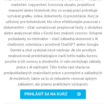
marketéri, copywriteri, tvorcovia obsahu, projektové
manažéri alebo ktokoľvek, kto vo svojej práci potrebuje
vytvárať grafiku, videá, dokumenty či prezentácie. Kurz je
užitočný pre kohokolívek, kto chce efektívnejšie pracovať s
dokumentmi – čítať, sumarizovať, prepisovať texty z obrázkov
alebo analyzovať dáta v Exceli bez znalosti vzorcov. Vstupné
požiadavky sú minimálne – stačí základná skúsenosť s AI
chatbotmi, orientácia v prostredí ChatGPT alebo Google
Gemini a chuť vyskúšať nové nástroje. Ak ste predtým
neabsolvovali predchádzajúce časti tohto balíku kurzov,
pozrite si ich osnovu a zhodnoťte, či vám nechýbajú základy
práce s AI nástrojmi. Táto tretia časť stavia na
predpokladaných znalostiach práce s promptmi a základných
AI modeloch, takže sa tu už nebudete venovať úplným
základom, ale priamo praktickým výstupom.
PRIHLÁSIŤ SA NA KURZ