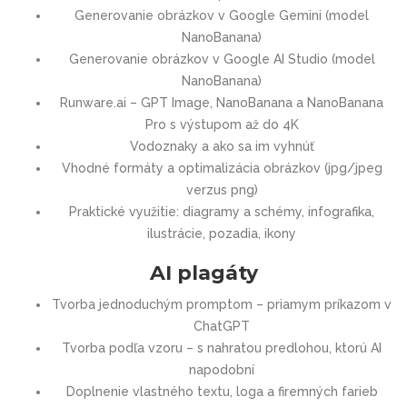
Generovanie obrázkov v Google Gemini (model
NanoBanana)
Generovanie obrázkov v Google AI Studio (model
NanoBanana)
Runware.ai – GPT Image, NanoBanana a NanoBanana
Pro s výstupom až do 4K
Vodoznaky a ako sa im vyhnúť
Vhodné formáty a optimalizácia obrázkov (jpg/jpeg
verzus png)
Praktické využitie: diagramy a schémy, infografika,
ilustrácie, pozadia, ikony
AI plagáty
Tvorba jednoduchým promptom – priamym príkazom v
ChatGPT
Tvorba podľa vzoru – s nahratou predlohou, ktorú AI
napodobní
Doplnenie vlastného textu, loga a firemných farieb