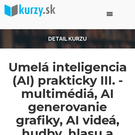
DETAIL KURZU
Umelá inteligencia
(AI) prakticky III. -
multimédiá, AI
generovanie
grafiky, AI videá,
hudby, hlasu a