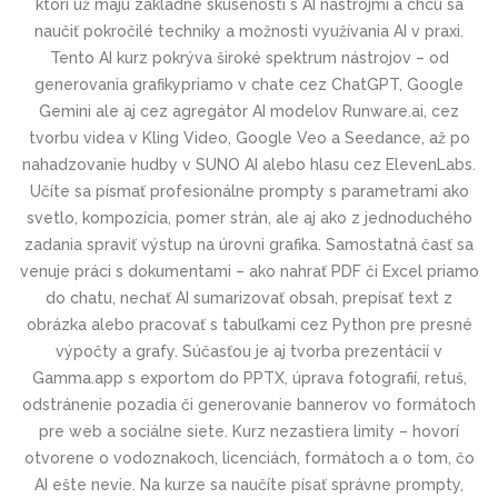
ktorí už majú základné skúsenosti s AI nástrojmi a chcú sa
naučiť pokročilé techniky a možnosti využívania AI v praxi.
Tento AI kurz pokrýva široké spektrum nástrojov – od
generovania grafikypriamo v chate cez ChatGPT, Google
Gemini ale aj cez agregátor AI modelov Runware.ai, cez
tvorbu videa v Kling Video, Google Veo a Seedance, až po
nahadzovanie hudby v SUNO AI alebo hlasu cez ElevenLabs.
Učíte sa písmať profesionálne prompty s parametrami ako
svetlo, kompozícia, pomer strán, ale aj ako z jednoduchého
zadania spraviť výstup na úrovni grafika. Samostatná časť sa
venuje práci s dokumentami – ako nahrať PDF či Excel priamo
do chatu, nechať AI sumarizovať obsah, prepísať text z
obrázka alebo pracovať s tabuľkami cez Python pre presné
výpočty a grafy. Súčasťou je aj tvorba prezentácií v
Gamma.app s exportom do PPTX, úprava fotografií, retuš,
odstránenie pozadia či generovanie bannerov vo formátoch
pre web a sociálne siete. Kurz nezastiera limity – hovorí
otvorene o vodoznakoch, licenciách, formátoch a o tom, čo
AI ešte nevie. Na kurze sa naučíte písať správne prompty,