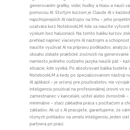
generovaním grafiky, videí, hudby a hlasu a naučí
pomocou AI. Štvrtým kurzom je Claude AI v každode
najschopnejších AI nástrojov na trhu – jeho projektm
uzatvára kurz NotebookLM, kde sa naučíte vytvoriť 
výskum bez halucinácií. Na tomto balíku kurzov zís
prehľad naprieč viacerými AI nástrojmi a schopnosť
naučíte využívať AI na prípravu podkladov, analýz
obsahu získate praktické zručnosti na generovanie t
namiesto jedného cudzieho jazyka naučili päť – každ
situácie, kde vyniká. Po absolvovaní balíka budete
NotebookLM a kedy po špecializovanom nástroji na 
AI aplikácií – je určený pre používateľov, nie vývoj
inteligenciu používať na profesionálnej úrovni vo sv
zamestnanec v kancelárii, učiteľ alebo živnostník –
minimálne – stačí základná práca s počítačom a chuť
základov. Ak už s AI pracujete, garantujeme, že vá
rôznych pohľadov na umelú inteligenciu, jeden cieľ 
partnera pri práci.