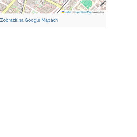
Leaflet
|
©
OpenStreetMap
contributors
Zobraziť na Google Mapách