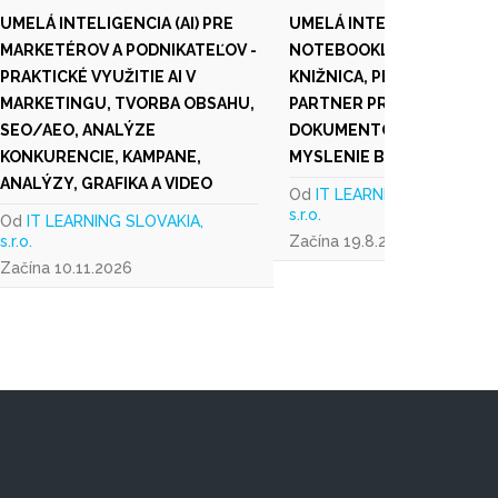
UMELÁ INTELIGENCIA (AI) PRE
UMELÁ INTELIGENCIA
MARKETÉROV A PODNIKATEĽOV -
NOTEBOOKLM - INTELIGE
PRAKTICKÉ VYUŽITIE AI V
KNIŽNICA, PERSONALIZOV
MARKETINGU, TVORBA OBSAHU,
PARTNER PRE ANALÝZU
SEO/AEO, ANALÝZE
DOKUMENTOV A VÝSKUM 
KONKURENCIE, KAMPANE,
MYSLENIE BEZ HALUCINÁC
ANALÝZY, GRAFIKA A VIDEO
Od
IT LEARNING SLOVAKIA,
s.r.o.
Od
IT LEARNING SLOVAKIA,
s.r.o.
Začína 19.8.2026
Začína 10.11.2026