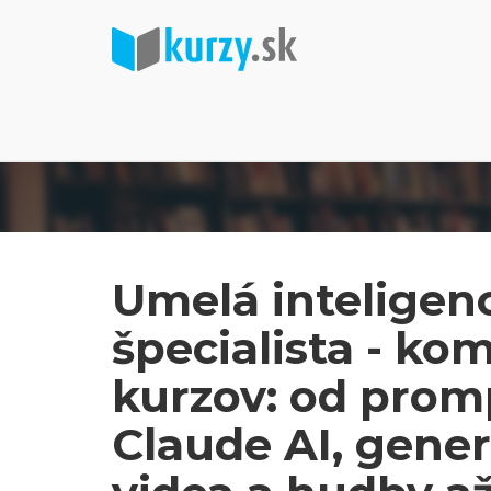
Umelá inteligenc
špecialista - ko
kurzov: od prom
Claude AI, gener