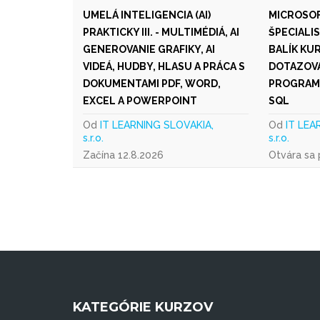
UMELÁ INTELIGENCIA (AI)
MICROSOF
PRAKTICKY III. - MULTIMÉDIÁ, AI
ŠPECIALI
GENEROVANIE GRAFIKY, AI
BALÍK KU
VIDEÁ, HUDBY, HLASU A PRÁCA S
DOTAZOVA
DOKUMENTAMI PDF, WORD,
PROGRAM
EXCEL A POWERPOINT
SQL
Od
IT LEARNING SLOVAKIA,
Od
IT LEA
s.r.o.
s.r.o.
Začína 12.8.2026
Otvára sa
KATEGÓRIE KURZOV