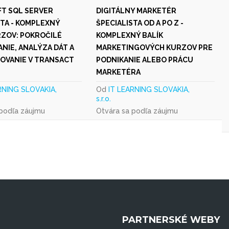
T SQL SERVER
DIGITÁLNY MARKETÉR
STA - KOMPLEXNÝ
ŠPECIALISTA OD A PO Z -
RZOV: POKROČILÉ
KOMPLEXNÝ BALÍK
NIE, ANALÝZA DÁT A
MARKETINGOVÝCH KURZOV PRE
OVANIE V TRANSACT
PODNIKANIE ALEBO PRÁCU
MARKETÉRA
RNING SLOVAKIA,
Od
IT LEARNING SLOVAKIA,
s.r.o.
 podľa záujmu
Otvára sa podľa záujmu
PARTNERSKÉ WEBY