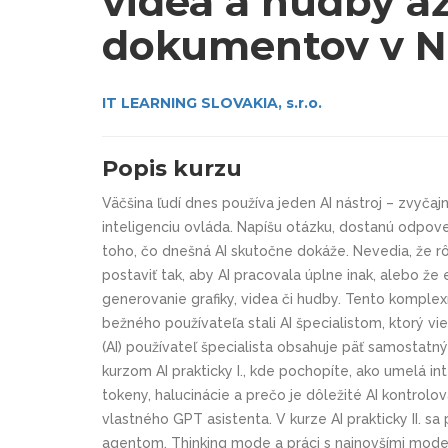
videa a hudby a
dokumentov v 
IT LEARNING SLOVAKIA, s.r.o.
Popis kurzu
Väčšina ľudí dnes používa jeden AI nástroj – zvyča
inteligenciu ovláda. Napíšu otázku, dostanú odpove
toho, čo dnešná AI skutočne dokáže. Nevedia, že rô
postaviť tak, aby AI pracovala úplne inak, alebo že
generovanie grafiky, videa či hudby. Tento komplex
bežného používateľa stali AI špecialistom, ktorý vie
(AI) používateľ špecialista obsahuje päť samostatn
kurzom AI prakticky I., kde pochopíte, ako umelá in
tokeny, halucinácie a prečo je dôležité AI kontrolo
vlastného GPT asistenta. V kurze AI prakticky II. s
agentom, Thinking mode a práci s najnovšími modelm