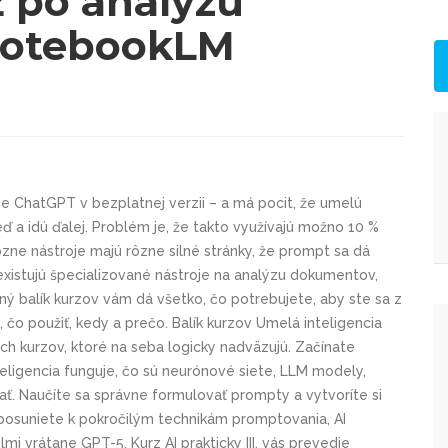
ž po analýzu
NotebookLM
jne ChatGPT v bezplatnej verzii – a má pocit, že umelú
ď a idú ďalej. Problém je, že takto využívajú možno 10 %
zne nástroje majú rôzne silné stránky, že prompt sa dá
 existujú špecializované nástroje na analýzu dokumentov,
ný balík kurzov vám dá všetko, čo potrebujete, aby ste sa z
, čo použiť, kedy a prečo. Balík kurzov Umelá inteligencia
ých kurzov, ktoré na seba logicky nadväzujú. Začínate
teligencia funguje, čo sú neurónové siete, LLM modely,
vať. Naučíte sa správne formulovať prompty a vytvoríte si
a posuniete k pokročilým technikám promptovania, AI
i vrátane GPT-5. Kurz AI prakticky III. vás prevedie