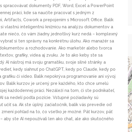
 vás spracovávať dokumenty PDF, Word, Excel a PowerPoint
nnej práci, kde sa naučíte pracovať s jedným z
i, Artifacts, Cowork a prepojením s Microsoft Office. Balík
si vlastnú inteligentnú knižnicu na analýzu dokumentov a
kate niečo, čo vám žiadny jednotlivý kurz nedá – komplexný
 vybrať si ten správny na konkrétnu úlohu. Ako manažér sa
u dokumentov a rozhodovanie. Ako marketér alebo tvorca
extov, grafiky, videa aj zvuku. Je to ako keby ste sa
ý AI nástroj má svoju gramatiku, svoje silné stránky a
 vedieť, kedy siahnuť po ChatGPT, kedy po Claude, kedy po
grafiku či video. Balík nepokrýva programovanie ani vývoj
árov. Balík kurzov je určený pre každého, kto chce umelú
ojej každodennej práci. Nezáleží na tom, či ste podnikateľ,
 AI sa nedelí podľa pozície. Vstupné požiadavky sú
 učiť sa. Ak ste úplný začiatočník, balík vás prevedie od
m zmení pohľad na to, čo všetko je možné. Päť kurzov, päť
– aby ste AI nepoužívali len ako chat, ale ako skutočného