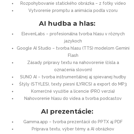
Rozpohybovanie statického obrázka – z fotky video
Vytvorenie promptu a animácia podľa vzoru
AI hudba a hlas:
ElevenLabs – profesionálna tvorba hlasu v rôznych
jazykoch
Google AI Studio – tvorba hlasu (TTS) modelom Gemini
Flash
Zásady prípravy textu na nahovorenie (čísla a
označenia slovom)
SUNO AI – tvorba inštrumentálnej aj spievanej hudby
Štýly (STYLES), texty piesní (LYRICS) a export do MP3
Komerčné využitie a licencie (PRO verzia)
Nahovorenie hlasu do videa a tvorba podcastov
AI prezentácie:
Gamma.app – tvorba prezentácií do PPTX aj PDF
Príprava textu, výber témy a AI obrázkov