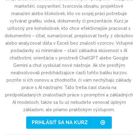
marketéri, copywriteri, tvorcovia obsahu, projektové
manažéri alebo ktokoľvek, kto vo svojej práci potrebuje
vytvárať grafiku, videá, dokumenty či prezentácie. Kurz je
užitočný pre kohokolívek, kto chce efektívnejšie pracovať s
dokumentmi – čítať, sumarizovať, prepisovať texty z obrázkov
alebo analyzovať dáta v Exceli bez znalosti vzorcov. Vstupné
požiadavky sú minimálne – stačí základná skúsenosť s AI
chatbotmi, orientácia v prostredí ChatGPT alebo Google
Gemini a chuť vyskúšať nové nástroje. Ak ste predtým
neabsolvovali predchádzajúce časti tohto balíku kurzov,
pozrite si ich osnovu a zhodnoťte, či vám nechýbajú základy
práce s AI nástrojmi. Táto tretia časť stavia na
predpokladaných znalostiach práce s promptmi a základných
AI modeloch, takže sa tu už nebudete venovať úplným
základom, ale priamo praktickým výstupom.
PRIHLÁSIŤ SA NA KURZ