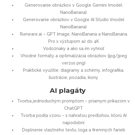
Generovanie obrázkov v Google Gemini (model
NanoBanana)
Generovanie obrázkov v Google AI Studio (model
NanoBanana)
Runware.ai – GPT Image, NanoBanana a NanoBanana
Pro s výstupom až do 4K
Vodoznaky a ako sa im vyhnúť
Vhodné formáty a optimalizácia obrázkov (jpg/jpeg
verzus png)
Praktické využitie: diagramy a schémy, infografika,
ilustrácie, pozadia, ikony
AI plagáty
Tvorba jednoduchým promptom – priamym príkazom v
ChatGPT
Tvorba podľa vzoru – s nahratou predlohou, ktorú AI
napodobní
Doplnenie vlastného textu, loga a firemných farieb