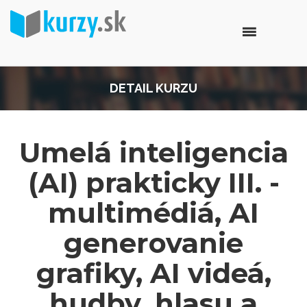
DETAIL KURZU
Umelá inteligencia
(AI) prakticky III. -
multimédiá, AI
generovanie
grafiky, AI videá,
hudby, hlasu a