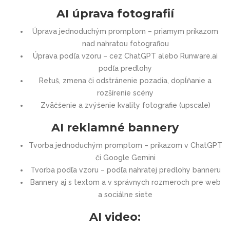
AI úprava fotografií
Úprava jednoduchým promptom – priamym príkazom
nad nahratou fotografiou
Úprava podľa vzoru – cez ChatGPT alebo Runware.ai
podľa predlohy
Retuš, zmena či odstránenie pozadia, dopĺňanie a
rozšírenie scény
Zväčšenie a zvýšenie kvality fotografie (upscale)
AI reklamné bannery
Tvorba jednoduchým promptom – príkazom v ChatGPT
či Google Gemini
Tvorba podľa vzoru – podľa nahratej predlohy banneru
Bannery aj s textom a v správnych rozmeroch pre web
a sociálne siete
AI video: