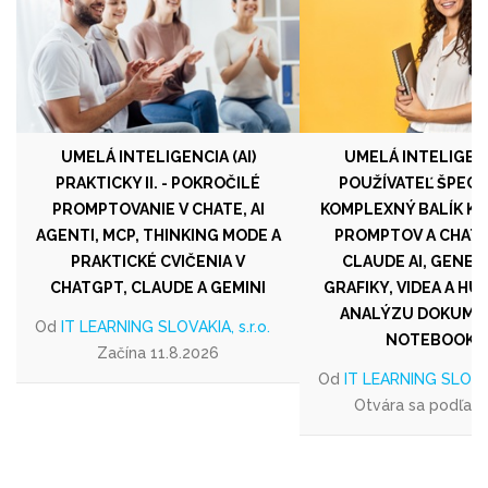
UMELÁ INTELIGENCIA (AI)
UMELÁ INTELIGENCI
PRAKTICKY II. - POKROČILÉ
POUŽÍVATEĽ ŠPECIA
PROMPTOVANIE V CHATE, AI
KOMPLEXNÝ BALÍK KU
AGENTI, MCP, THINKING MODE A
PROMPTOV A CHAT
PRAKTICKÉ CVIČENIA V
CLAUDE AI, GENER
CHATGPT, CLAUDE A GEMINI
GRAFIKY, VIDEA A HU
ANALÝZU DOKUME
Od
IT LEARNING SLOVAKIA, s.r.o.
NOTEBOOKL
Začína 11.8.2026
Od
IT LEARNING SLOVAKI
Otvára sa podľa 