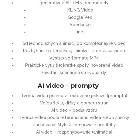
generatívne AI LLM video modely
KLING Video
Google Veo
Seedance
iné
od jednoduchých animácií po komplexnejšie video
Rozhýbanie referenčnej snímky – z obrázka video
Výstup vo formáte MP4
Praktické využitie: krátke spoty, hovorené video
(avatar), scenáre a storyboardy
AI video – prompty
Tvorba videa priamo z textového príkazu (promptu)
Voľba štýlu, dĺžky a pomeru strán
AI video – podľa vzoru
Tvorba videa podľa referenčného videa alebo snímky
Zachovanie štýlu a kompozície predlohy
AI video – rozpohybovanie (animácia)