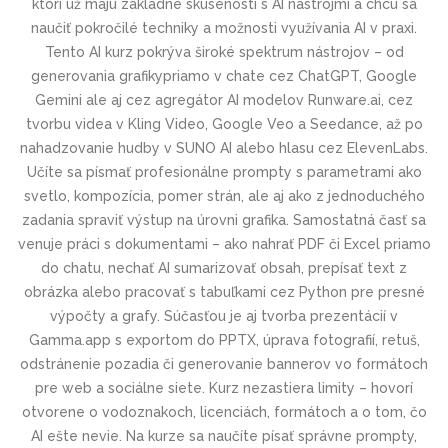
ktorí už majú základné skúsenosti s AI nástrojmi a chcú sa
naučiť pokročilé techniky a možnosti využívania AI v praxi.
Tento AI kurz pokrýva široké spektrum nástrojov – od
generovania grafikypriamo v chate cez ChatGPT, Google
Gemini ale aj cez agregátor AI modelov Runware.ai, cez
tvorbu videa v Kling Video, Google Veo a Seedance, až po
nahadzovanie hudby v SUNO AI alebo hlasu cez ElevenLabs.
Učíte sa písmať profesionálne prompty s parametrami ako
svetlo, kompozícia, pomer strán, ale aj ako z jednoduchého
zadania spraviť výstup na úrovni grafika. Samostatná časť sa
venuje práci s dokumentami – ako nahrať PDF či Excel priamo
do chatu, nechať AI sumarizovať obsah, prepísať text z
obrázka alebo pracovať s tabuľkami cez Python pre presné
výpočty a grafy. Súčasťou je aj tvorba prezentácií v
Gamma.app s exportom do PPTX, úprava fotografií, retuš,
odstránenie pozadia či generovanie bannerov vo formátoch
pre web a sociálne siete. Kurz nezastiera limity – hovorí
otvorene o vodoznakoch, licenciách, formátoch a o tom, čo
AI ešte nevie. Na kurze sa naučíte písať správne prompty,