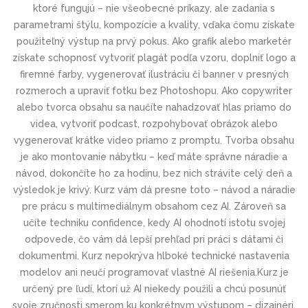
ktoré fungujú – nie všeobecné príkazy, ale zadania s
parametrami štýlu, kompozície a kvality, vďaka čomu získate
použiteľný výstup na prvý pokus. Ako grafik alebo marketér
získate schopnosť vytvoriť plagát podľa vzoru, doplniť logo a
firemné farby, vygenerovať ilustráciu či banner v presných
rozmeroch a upraviť fotku bez Photoshopu. Ako copywriter
alebo tvorca obsahu sa naučíte nahadzovať hlas priamo do
videa, vytvoriť podcast, rozpohybovať obrázok alebo
vygenerovať krátke video priamo z promptu. Tvorba obsahu
je ako montovanie nábytku – keď máte správne náradie a
návod, dokončíte ho za hodinu, bez nich strávite celý deň a
výsledok je krivý. Kurz vám dá presne toto – návod a náradie
pre prácu s multimediálnym obsahom cez AI. Zároveň sa
učíte techniku confidence, kedy AI ohodnotí istotu svojej
odpovede, čo vám dá lepší prehľad pri práci s dátami či
dokumentmi. Kurz nepokrýva hlboké technické nastavenia
modelov ani neučí programovať vlastné AI riešenia.Kurz je
určený pre ľudí, ktorí už AI niekedy použili a chcú posunúť
svoje zručnosti smerom ku konkrétnym výstupom – dizajnéri,