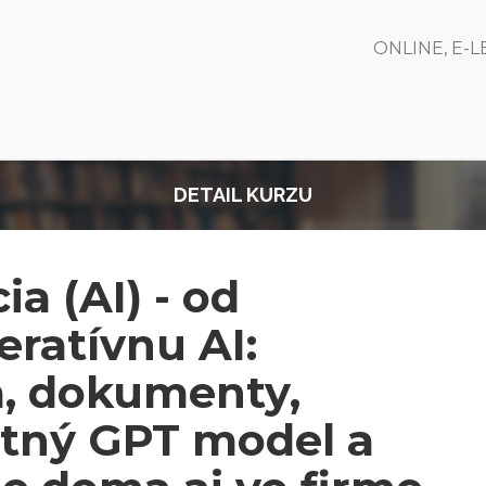
ONLINE, E-
DETAIL KURZU
a (AI) - od
ratívnu AI:
a, dokumenty,
stný GPT model a