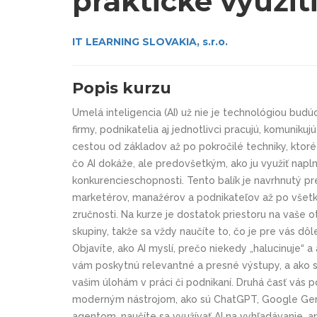
praktické využit
IT LEARNING SLOVAKIA, s.r.o.
Popis kurzu
Umelá inteligencia (AI) už nie je technológiou bud
firmy, podnikatelia aj jednotlivci pracujú, komuniku
cestou od základov až po pokročilé techniky, ktoré
čo AI dokáže, ale predovšetkým, ako ju využiť naplno
konkurencieschopnosti. Tento balík je navrhnutý pr
marketérov, manažérov a podnikateľov až po všetkýc
zručnosti. Na kurze je dostatok priestoru na vaše 
skupiny, takže sa vždy naučíte to, čo je pre vás dô
Objavíte, ako AI myslí, prečo niekedy „halucinuje“ a 
vám poskytnú relevantné a presné výstupy, a ako 
vašim úlohám v práci či podnikaní. Druhá časť vás
moderným nástrojom, ako sú ChatGPT, Google Gem
agentom, naučíte sa využívať AI na vyhľadávanie, a