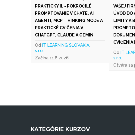
PRAKTICKY II. - POKROČILÉ
VAŠEJ FIR
PROMPTOVANIE V CHATE, AI
ÚVOD DO A
AGENTI, MCP, THINKING MODE A
LIMITY A 
PRAKTICKÉ CVIČENIA V
PROMPTOV
CHATGPT, CLAUDE A GEMINI
DOKUMENT
CVIČENIA
Od
IT LEARNING SLOVAKIA,
s.r.o.
Od
IT LEA
Začína 11.8.2026
s.r.o.
Otvára sa
KATEGÓRIE KURZOV