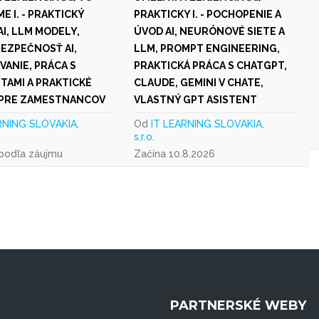
ME I. - PRAKTICKÝ
PRAKTICKY I. - POCHOPENIE A
I, LLM MODELY,
ÚVOD AI, NEURÓNOVÉ SIETE A
BEZPEČNOSŤ AI,
LLM, PROMPT ENGINEERING,
ANIE, PRÁCA S
PRAKTICKÁ PRÁCA S CHATGPT,
AMI A PRAKTICKÉ
CLAUDE, GEMINI V CHATE,
 PRE ZAMESTNANCOV
VLASTNÝ GPT ASISTENT
RNING SLOVAKIA,
Od
IT LEARNING SLOVAKIA,
s.r.o.
 podľa záujmu
Začína 10.8.2026
PARTNERSKÉ WEBY