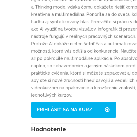
a Thinking mode, vďaka čomu dokážete riešiť kompl
kreatívna a multimediálna. Ponoríte sa do sveta, kde
hudbu aj syntetizovaný hlas. Precvičíte si prácu s
ako AI využiť na tvorbu vizuálov, infografík či prez
nástroje fungujú v reálnych pracovných scenároch. P
Pretože AI dokáže nielen šetriť čas a automatizovať 
možnosti, ktoré vás odlíšia od konkurencie. Naučít
až po pokročilé multimodálne aplikácie. Po absolvov
naplno, so sebavedomím a jasným náskokom pred o
praktické cvičenia, ktoré si môžete zopakovať aj 
aby ste si nové zručnosti hneď osvojili a vedeli ich v
videokurzom na opakovanie a k rozšíreniu znalostí
jednotlivých kurzov.
PRIHLÁSIŤ SA NA KURZ
Hodnotenie