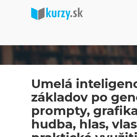
Umelá inteligenci
základov po gene
prompty, grafik
hudba, hlas, vla