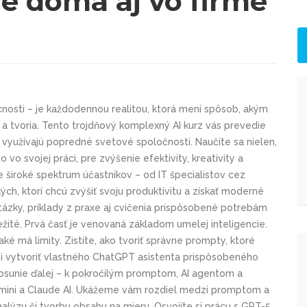
ie doma aj vo firme
úcnosti – je každodennou realitou, ktorá mení spôsob, akým
jú a tvoria. Tento trojdňový komplexný AI kurz vás prevedie
 využívajú popredné svetové spoločnosti. Naučíte sa nielen,
 vo svojej práci, pre zvýšenie efektivity, kreativity a
e široké spektrum účastníkov – od IT špecialistov cez
h, ktorí chcú zvýšiť svoju produktivitu a získať moderné
otázky, príklady z praxe aj cvičenia prispôsobené potrebám
ležité. Prvá časť je venovaná základom umelej inteligencie.
aké má limity. Zistíte, ako tvoriť správne prompty, ktoré
si vytvoriť vlastného ChatGPT asistenta prispôsobeného
 posunie ďalej – k pokročilým promptom, AI agentom a
ini a Claude AI. Ukážeme vám rozdiel medzi promptom a
nalýzu či tvorbu obsahu na mieru. Osvojíte si prácu s GPT-5