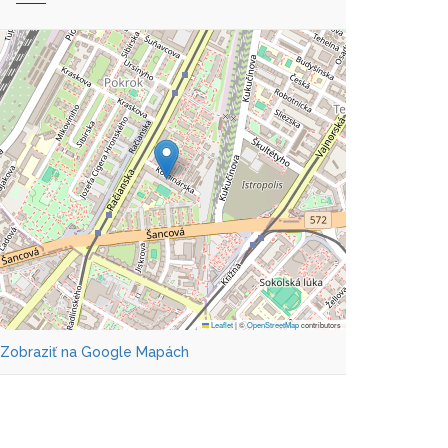
Leaflet
|
©
OpenStreetMap
contributors
Zobraziť na Google Mapách