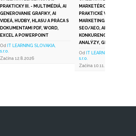
PRAKTICKY III. - MULTIMÉDIÁ, AI
MARKETÉROV A PODNIKAT
GENEROVANIE GRAFIKY, AI
PRAKTICKÉ VYUŽITIE AI V
VIDEÁ, HUDBY, HLASU A PRÁCA S
MARKETINGU, TVORBA OB
DOKUMENTAMI PDF, WORD,
SEO/AEO, ANALÝZE
EXCEL A POWERPOINT
KONKURENCIE, KAMPANE,
ANALÝZY, GRAFIKA A VIDE
Od
IT LEARNING SLOVAKIA,
s.r.o.
Od
IT LEARNING SLOVAKIA,
Začína 12.8.2026
s.r.o.
Začína 10.11.2026