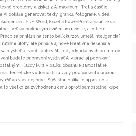
exné problémy a získať z AI maximum. Tretia časť je
 AI dokáže generovať texty, grafiku, fotografie, videá,
 dokumentami PDF, Word, Excel a PowerPoint a naučíte sa,
entácií. Vďaka praktickým cvičeniam uvidíte, ako tieto
rečo sa prihlásiť na tento balík kurzov umelá inteligencia?
rutinné úlohy, ale prináša aj nové kreatívne riešenia a
e sa myslieť a tvoriť spolu s AI – od jednoduchých promptov
aní budete pripravení využívať AI v práci aj podnikaní
statnými. Každý kurz v balíku obsahuje samostatné
doma. Teoretické vedomosti sú vždy podčiarknuté praxou,
yužiť vo vlastnej práci. Súčasťou balíka je aj prístup k
, a to všetko za zvýhodnenú cenu oproti samostatnej kúpe