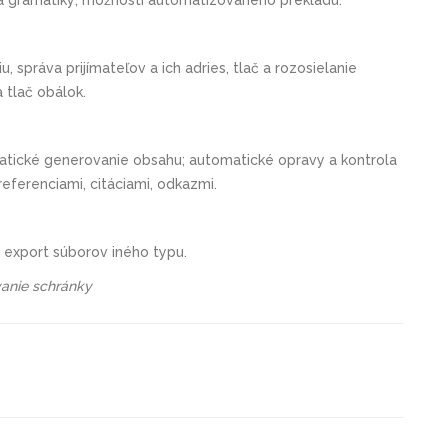
práva prijímateľov a ich adries, tlač a rozosielanie
tlač obálok.
matické generovanie obsahu; automatické opravy a kontrola
referenciami, citáciami, odkazmi.
 export súborov iného typu.
vanie schránky