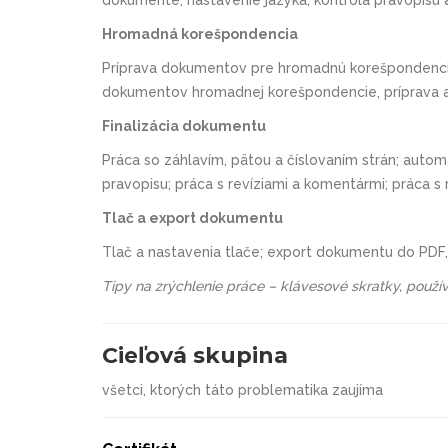
Hromadná korešpondencia
Príprava dokumentov pre hromadnú korešpondenciu, s
dokumentov hromadnej korešpondencie, príprava a 
Finalizácia dokumentu
Práca so záhlavím, pätou a číslovaním strán; auto
pravopisu; práca s revíziami a komentármi; práca s 
Tlač a export dokumentu
Tlač a nastavenia tlače; export dokumentu do PDF,
Tipy na zrýchlenie práce – klávesové skratky, použí
Cieľová skupina
všetci, ktorých táto problematika zaujíma