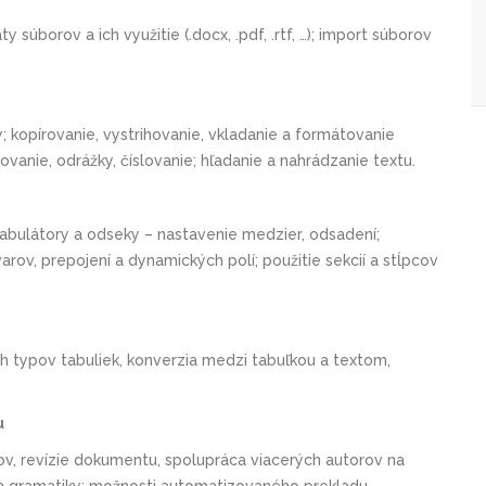
úborov a ich využitie (.docx, .pdf, .rtf, …); import súborov
y; kopírovanie, vystrihovanie, vkladanie a formátovanie
ovanie, odrážky, číslovanie; hľadanie a nahrádzanie textu.
abulátory a odseky – nastavenie medzier, odsadení;
arov, prepojení a dynamických polí; použitie sekcií a stĺpcov
h typov tabuliek, konverzia medzi tabuľkou a textom,
u
v, revízie dokumentu, spolupráca viacerých autorov na
 a gramatiky; možnosti automatizovaného prekladu.