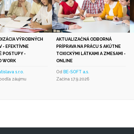
IZÁCIA VÝROBNÝCH
AKTUALIZAČNÁ ODBORNÁ
 - EFEKTÍVNE
PRÍPRAVA NA PRÁCU S AKÚTNE
 POSTUPY -
TOXICKÝMI LÁTKAMI A ZMESAMI -
D WORK
ONLINE
tislava s.r.o.
Od
BE-SOFT a.s.
 podľa záujmu
Začína 17.9.2026