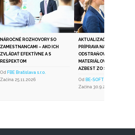
NÁROČNÉ ROZHOVORY SO
AKTUALIZAČNÁ ODBORNÁ
ZAMESTNANCAMI – AKO ICH
PRÍPRAVA NA PRÁCU PRI
ZVLÁDAŤ EFEKTÍVNE A S
ODSTRAŇOVANÍ AZBESTU 
REŠPEKTOM
MATERIÁLOV OBSAHUJÚC
AZBEST ZO STAVIEB - ONL
Od
FBE Bratislava s.r.o.
Začína 25.11.2026
Od
BE-SOFT a.s.
Začína 30.9.2026