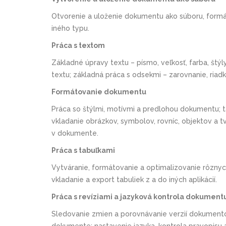
Otvorenie a uloženie dokumentu ako súboru, formáty s
iného typu.
Práca s textom
Základné úpravy textu – písmo, veľkosť, farba, štýl
textu; základná práca s odsekmi – zarovnanie, riadk
Formátovanie dokumentu
Práca so štýlmi, motívmi a predlohou dokumentu; t
vkladanie obrázkov, symbolov, rovníc, objektov a tv
v dokumente.
Práca s tabuľkami
Vytváranie, formátovanie a optimalizovanie rôznyc
vkladanie a export tabuliek z a do iných aplikácií.
Práca s revíziami a jazyková kontrola dokument
Sledovanie zmien a porovnávanie verzií dokumento
dokumente; nastavenie jazyka, kontrola pravopisu