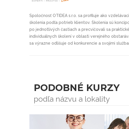
Spoločnosť OTIDEA s.r.o. sa profiluje ako vzdelávac
školenia podľa potrieb klientov. Školenia sú konci
po jednotlivých častiach a precvičovali sa praktic
individuálnych školení v oblasti verejného obstaráva
sa výrazne odlišuje od konkurencie a svojimi služba
PODOBNÉ KURZY
podľa názvu a lokality