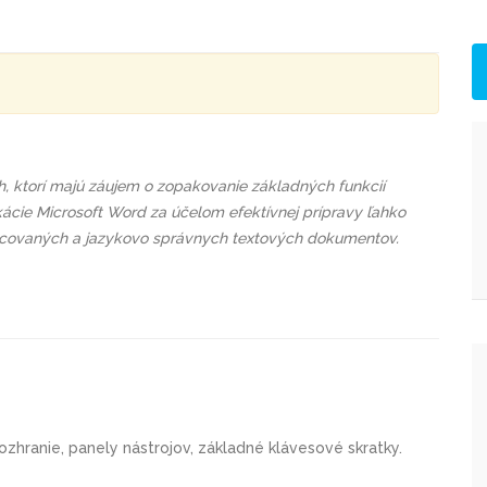
h, ktorí majú záujem o zopakovanie základných funkcií
likácie Microsoft Word za účelom efektívnej prípravy ľahko
acovaných a jazykovo správnych textových dokumentov.
ozhranie, panely nástrojov, základné klávesové skratky.