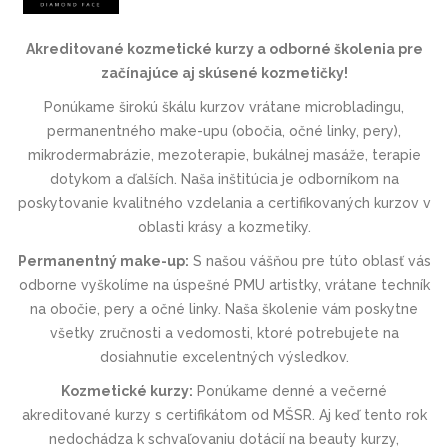
Akreditované kozmetické kurzy a odborné školenia pre
začínajúce aj skúsené kozmetičky!
Ponúkame širokú škálu kurzov vrátane microbladingu,
permanentného make-upu (obočia, očné linky, pery),
mikrodermabrázie, mezoterapie, bukálnej masáže, terapie
dotykom a ďalších. Naša inštitúcia je odborníkom na
poskytovanie kvalitného vzdelania a certifikovaných kurzov v
oblasti krásy a kozmetiky.
Permanentný make-up:
S našou vášňou pre túto oblasť vás
odborne vyškolíme na úspešné PMU artistky, vrátane techník
na obočie, pery a očné linky. Naša školenie vám poskytne
všetky zručnosti a vedomosti, ktoré potrebujete na
dosiahnutie excelentných výsledkov.
Kozmetické kurzy:
Ponúkame denné a večerné
akreditované kurzy s certifikátom od MŠSR. Aj keď tento rok
nedochádza k schvaľovaniu dotácií na beauty kurzy,