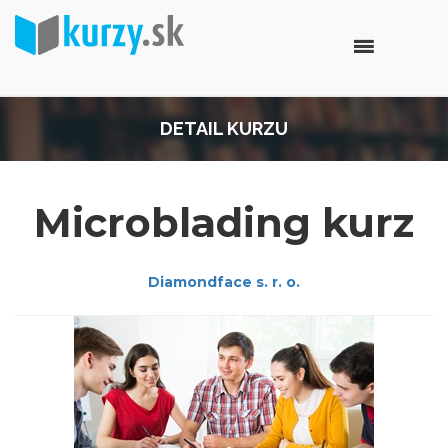
DETAIL KURZU
Microblading kurz
Diamondface s. r. o.