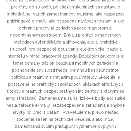
prezenčne, kdekoľvek na Slovensku. Cena školenia je určená
pre tímy do 10 osôb, pri väčších skupinách sa nastavuje
individuálne. Vašich zamestnancov naučíme, ako rozpoznať
phishingové e-maily, ako bezpečne narábať s heslami a ako
ochrániť pracovné zariadenia pred malvérom či
neoprávneným prístupom. Získajú prehľad o moderných
metódach autentifikácie a šifrovania, ako aj praktické
zručnosti pre bezpečné používanie elektronickej pošty a
internetu v rámci pracovnej agendy. Dôležitým prvkom je aj
téma ochrany dát pri používaní mobilných zariadení a
pochopenie súvislostí medzi firemnou bezpečnostnou
politikou a reálnym správaním používateľov. Školenie je
postavené na praktických príkladoch, ukážkach aktuálnych
útokov a reálnych bezpečnostných incidentov, s ktorými sa
firmy stretávajú. Zameriavame sa na rizikové body ako slabé
heslá, falošné e-maily, nezabezpečené zariadenia a chybné
návyky pri práci s dátami. Vysvetľujeme, prečo nestačí
spoliehať sa len na technické riešenia, a ako môžu
zamestnanci svojím prístupom významne ovplyvniť