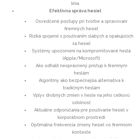
línia
Efektívna správa hesiel
Osvedčené postupy pri tvorbe a spravovaní
firemných hesiel
Riziká spojené s používaním slabých a opakujúcich
sa hesiel
Systémy upozornení na kompromitované heslá
(Apple/Microsoft)
Ako odhaliť neoprávnený prístup k firemným
heslám
Algoritmy ako bezpečnejšia alternatíva k
tradičným heslám
Vplyv drobných zmien v hesle na jeho celkovú
odolnosť
Aktuálne odporúčania pre používanie hesiel v
korporátnom prostredí
Optimálna frekvencia zmeny hesiel vo firemnom
kontexte