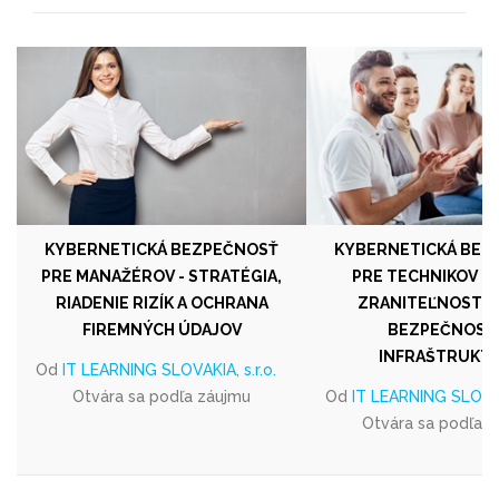
KYBERNETICKÁ BEZPEČNOSŤ
KYBERNETICKÁ BEZ
PRE MANAŽÉROV - STRATÉGIA,
PRE TECHNIKOV - 
RIADENIE RIZÍK A OCHRANA
ZRANITEĽNOSTÍ, 
FIREMNÝCH ÚDAJOV
BEZPEČNOSŤ 
INFRAŠTRUKT
Od
IT LEARNING SLOVAKIA, s.r.o.
Otvára sa podľa záujmu
Od
IT LEARNING SLOVAKI
Otvára sa podľa 