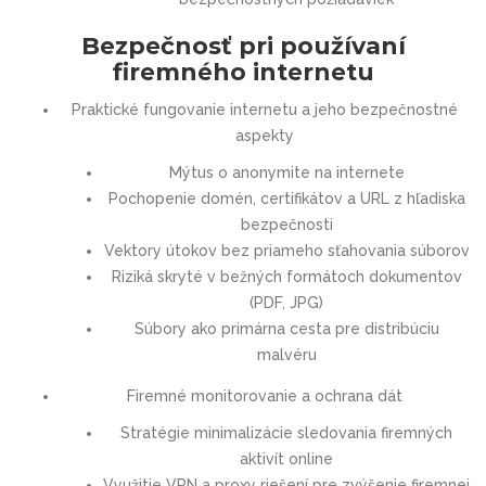
Bezpečnosť pri používaní
firemného internetu
Praktické fungovanie internetu a jeho bezpečnostné
aspekty
Mýtus o anonymite na internete
Pochopenie domén, certifikátov a URL z hľadiska
bezpečnosti
Vektory útokov bez priameho sťahovania súborov
Riziká skryté v bežných formátoch dokumentov
(PDF, JPG)
Súbory ako primárna cesta pre distribúciu
malvéru
Firemné monitorovanie a ochrana dát
Stratégie minimalizácie sledovania firemných
aktivít online
Využitie VPN a proxy riešení pre zvýšenie firemnej