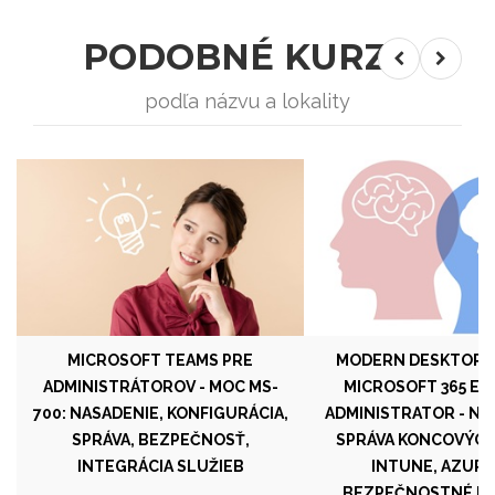
PODOBNÉ KURZY
podľa názvu a lokality
MICROSOFT TEAMS PRE
MODERN DESKTOP - 
ADMINISTRÁTOROV - MOC MS-
MICROSOFT 365 EN
700: NASADENIE, KONFIGURÁCIA,
ADMINISTRATOR - NA
SPRÁVA, BEZPEČNOSŤ,
SPRÁVA KONCOVÝCH
INTEGRÁCIA SLUŽIEB
INTUNE, AZURE
BEZPEČNOSTNÉ PO