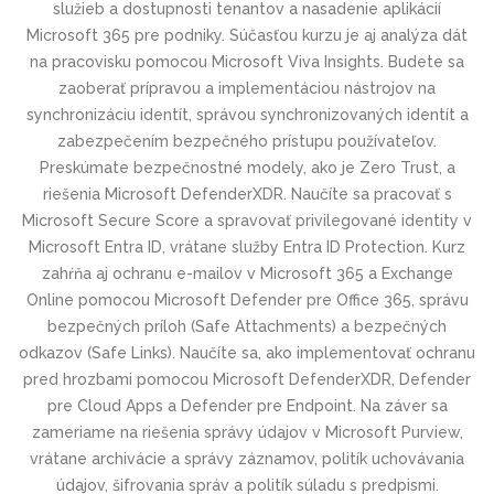
služieb a dostupnosti tenantov a nasadenie aplikácií
Microsoft 365 pre podniky. Súčasťou kurzu je aj analýza dát
na pracovisku pomocou Microsoft Viva Insights. Budete sa
zaoberať prípravou a implementáciou nástrojov na
synchronizáciu identít, správou synchronizovaných identít a
zabezpečením bezpečného prístupu používateľov.
Preskúmate bezpečnostné modely, ako je Zero Trust, a
riešenia Microsoft DefenderXDR. Naučíte sa pracovať s
Microsoft Secure Score a spravovať privilegované identity v
Microsoft Entra ID, vrátane služby Entra ID Protection. Kurz
zahŕňa aj ochranu e-mailov v Microsoft 365 a Exchange
Online pomocou Microsoft Defender pre Office 365, správu
bezpečných príloh (Safe Attachments) a bezpečných
odkazov (Safe Links). Naučíte sa, ako implementovať ochranu
pred hrozbami pomocou Microsoft DefenderXDR, Defender
pre Cloud Apps a Defender pre Endpoint. Na záver sa
zameriame na riešenia správy údajov v Microsoft Purview,
vrátane archivácie a správy záznamov, politík uchovávania
údajov, šifrovania správ a politík súladu s predpismi.