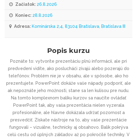
Začiatok:
26.8.2026
Koniec:
28.8.2026
Adresa:
Kominárska 2,4, 83104 Bratislava, Bratislava III
Popis kurzu
Poznáte to: vytvoríte prezentáciu plnú informácií, ale pri
predvedení vidíte, ako poslucháči zívajú alebo pozerajú do
telefónov. Problém nie je v obsahu, ale v spôsobe, ako ho
prezentujete. PowerPoint dokáže vaše nápady podporiť, ale
ak nepoznáte jeho možnosti, stane sa len kulisou pre nudu.
Na tomto komplexnom balíku kurzov sa naučíte ovládať
PowerPoint tak, aby vaša prezentácia nielen vyzerala
profesionálne, ale hlavne dokázala udržať pozornosť a
presvedčiť. Získate nástroje na to, aby vaše prezentácie
fungovali – vizuálne, technicky aj obsahovo. Balík pokrýva
celú cestu od úplných základov až po pokročilé techniky. V