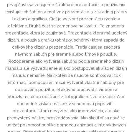
prvej časti sa venujeme štruktúre prezentácie, a používaniu
existujúcich šablón a motívov prezentácie a základnej práci s
textom a grafikou. Cieľ je vytvoriť prezentáciu rýchlo a
efektívne. Druhá časť sa zameriava na kvalitu. To znamená
prezentácia ktorá je zaujímavá. Prezentácia ktorá má ucelený
dizajn, a používa grafiku (obrázky, schémy) ktorá zapadá do
celkového dizajnu prezentácie. Tretia časť sa zaoberá
návrhom šablón pre firemné alebo tímové použitie.
Rozoberáme ako vytvárať šablónu podľa firemného dizajn
manuálu ale vysvetľujeme aj ako postupovať ak žiaden dizajn
manuál nemáme. Na školení sa naučíte kontrolovať tok
informácií pomocou animácií, vytvárať vlastné šablóny pre
opakované použitie, efektívne pracovať s videom a
obrázkami alebo odstrániť z fotografie rušivé pozadie. Ako
obchodník získate náskok v schopnosti pripraviť si
prezentáciu, ktorá nevyzerá ako improvizácia, ale ako
premyslený nástroj presvedčovania. Ako školiteľ sa naučíte
udržať pozornosť publika pomocou animácií a interaktívnych