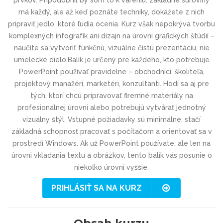
prvkov. Pripodobnil by som to k vareniu: základné suroviny
má každý, ale až keď poznáte techniky, dokážete z nich
pripraviť jedlo, ktoré ľudia ocenia. Kurz však nepokrýva tvorbu
komplexných infografík ani dizajn na úrovni grafických štúdií –
naučíte sa vytvoriť funkčnú, vizuálne čistú prezentáciu, nie
umelecké dielo.Balík je určený pre každého, kto potrebuje
PowerPoint používať pravidelne – obchodníci, školiteľa,
projektový manažéri, marketéri, konzultanti. Hodí sa aj pre
tých, ktorí chcú pripravovať firemné materiály na
profesionálnej úrovni alebo potrebujú vytvárať jednotný
vizuálny štýl. Vstupné požiadavky sú minimálne: stačí
základná schopnosť pracovať s počítačom a orientovať sa v
prostredí Windows. Ak už PowerPoint používate, ale len na
úrovni vkladania textu a obrázkov, tento balík vás posunie o
niekoľko úrovní vyššie.
PRIHLÁSIŤ SA NA KURZ