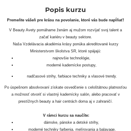
Popis kurzu
Premeňte vášeň pre krásu na povolanie, ktoré vás bude napĺňať!
V Beauty Avety pomáhame ženám aj mužom rozvíjať svoj talent a
začať kariéru v beauty sektore.
Naša Vzdelávacia akadémia krásy ponúka akreditované kurzy
Ministerstvom školstva SR, ktoré spájajú:
najnovšie technológie,
moderné kadernícke postupy,
nadčasové strihy, farbiace techniky a vlasové trendy.
Po úspešnom absolvovaní získate osvedčenie s celoštátnou platnosťou
a možnosť otvoriť si vlastný kadernícky salón, alebo pracovať v
prestížnych beauty a hair centrách doma aj v zahraničí.
V rámci kurzu sa naučíte:
dámske, pánske a detské strihy,
moderné techniky farbenia, melírovania a balayage,