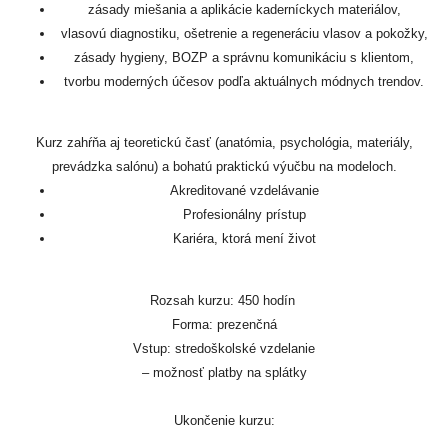
zásady miešania a aplikácie kaderníckych materiálov,
vlasovú diagnostiku, ošetrenie a regeneráciu vlasov a pokožky,
zásady hygieny, BOZP a správnu komunikáciu s klientom,
tvorbu moderných účesov podľa aktuálnych módnych trendov.
Kurz zahŕňa aj teoretickú časť (anatómia, psychológia, materiály,
prevádzka salónu) a bohatú praktickú výučbu na modeloch.
Akreditované vzdelávanie
Profesionálny prístup
Kariéra, ktorá mení život
Rozsah kurzu: 450 hodín
Forma: prezenčná
Vstup: stredoškolské vzdelanie
– možnosť platby na splátky
Ukončenie kurzu: