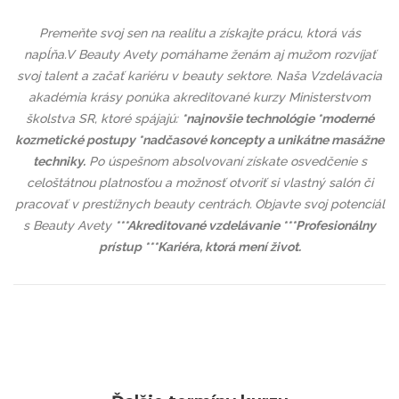
Premeňte svoj sen na realitu a získajte prácu, ktorá vás
napĺňa.
V Beauty Avety pomáhame ženám aj mužom rozvíjať
svoj talent a začať kariéru v beauty sektore.
Naša Vzdelávacia
akadémia krásy ponúka akreditované kurzy Ministerstvom
školstva SR, ktoré spájajú:
*
najnovšie technológie *
moderné
kozmetické postupy *
nadčasové koncepty a unikátne masážne
techniky.
Po úspešnom absolvovaní získate osvedčenie s
celoštátnou platnosťou a možnosť otvoriť si vlastný salón či
pracovať v prestížnych beauty centrách.
Objavte svoj potenciál
s Beauty Avety
***
Akreditované vzdelávanie ***
Profesionálny
prístup ***
Kariéra, ktorá mení život.