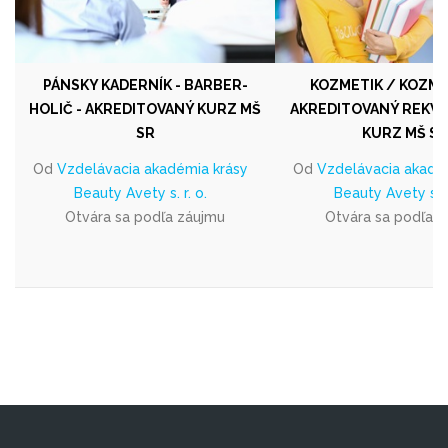
PÁNSKY KADERNÍK - BARBER-
KOZMETIK / KOZME
HOLIČ - AKREDITOVANÝ KURZ MŠ
AKREDITOVANÝ REKVA
SR
KURZ MŠ SR
Od
Vzdelávacia akadémia krásy
Od
Vzdelávacia akadé
Beauty Avety s. r. o.
Beauty Avety s. r.
Otvára sa podľa záujmu
Otvára sa podľa 