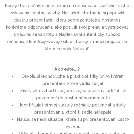
Kurz je bezpečným priestorom na opakované skúšanie, rast a
získavanie spätnej väzby. Na každé stretnutie si pripravíš
vlastnú prezentáciu, ktorú odprezentuješ a dostaneš
konkrétne odporúčania, ako posilniť svoj prejav a vystupovať
s väčšou sebaistotou. Nájdeš svoj autentický spôsob
rečnenia, identifikuješ svoje silné stránky v rámci prejavu, na
ktorých môžeš stavať.
A čo ešte...?
Osvojíš si jednoduché a praktické triky pri vytváraní
prezentácií, ktoré vedia zaujať
Zistíš, ako vzbudiť záujem svojho publika a udržať ich
pozornosť do posledného momentu
Identifikuješ si svoj vlastný rečnícky potenciál a štýly
prezentovania, ktoré ti sedia najlepšie
Naučíš sa riešiť situácie, ktoré sú pri prezentovaní často
výzvou
Odídeš s tipmi, čo zaručene (ne)robiť pri prezentovaní