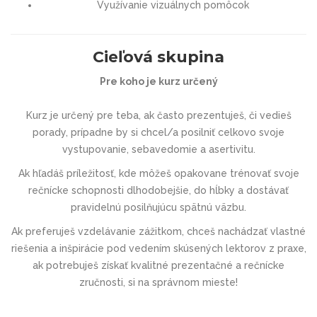
Využívanie vizuálnych pomôcok
Cieľová skupina
Pre koho je kurz určený
Kurz je určený pre teba, ak často prezentuješ, či vedieš
porady, prípadne by si chcel/a posilniť celkovo svoje
vystupovanie, sebavedomie a asertivitu.
Ak hľadáš príležitosť, kde môžeš opakovane trénovať svoje
rečnícke schopnosti dlhodobejšie, do hĺbky a dostávať
pravidelnú posilňujúcu spätnú väzbu.
Ak preferuješ vzdelávanie zážitkom, chceš nachádzať vlastné
riešenia a inšpirácie pod vedením skúsených lektorov z praxe,
ak potrebuješ získať kvalitné prezentačné a rečnícke
zručnosti, si na správnom mieste!