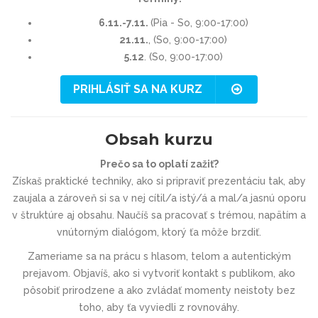
6.11.-7.11.
(Pia - So, 9:00-17:00)
21.11.
, (So, 9:00-17:00)
5.12
. (So, 9:00-17:00)
PRIHLÁSIŤ SA NA KURZ
Obsah kurzu
Prečo sa to oplatí zažiť?
Získaš praktické techniky, ako si pripraviť prezentáciu tak, aby
zaujala a zároveň si sa v nej cítil/a istý/á a mal/a jasnú oporu
v štruktúre aj obsahu. Naučíš sa pracovať s trémou, napätím a
vnútorným dialógom, ktorý ťa môže brzdiť.
Zameriame sa na prácu s hlasom, telom a autentickým
prejavom. Objavíš, ako si vytvoriť kontakt s publikom, ako
pôsobiť prirodzene a ako zvládať momenty neistoty bez
toho, aby ťa vyviedli z rovnováhy.