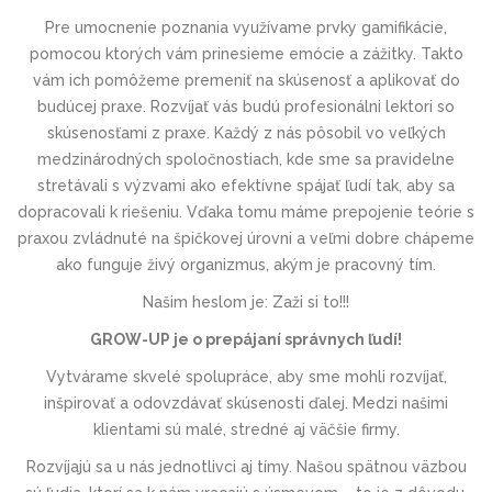
Pre umocnenie poznania využívame prvky gamifikácie,
pomocou ktorých vám prinesieme emócie a zážitky. Takto
vám ich pomôžeme premeniť na skúsenosť a aplikovať do
budúcej praxe. Rozvíjať vás budú profesionálni lektori so
skúsenosťami z praxe. Každý z nás pôsobil vo veľkých
medzinárodných spoločnostiach, kde sme sa pravidelne
stretávali s výzvami ako efektívne spájať ľudí tak, aby sa
dopracovali k riešeniu. Vďaka tomu máme prepojenie teórie s
praxou zvládnuté na špičkovej úrovni a veľmi dobre chápeme
ako funguje živý organizmus, akým je pracovný tím.
Našim heslom je: Zaži si to!!!
GROW-UP je o prepájaní správnych ľudí!
Vytvárame skvelé spolupráce, aby sme mohli rozvíjať,
inšpirovať a odovzdávať skúsenosti ďalej. Medzi našimi
klientami sú malé, stredné aj väčšie firmy.
Rozvíjajú sa u nás jednotlivci aj tímy. Našou spätnou väzbou