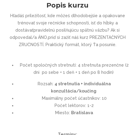
Popis kurzu
Hľadáš príležitosť, kde môžeš dlhodobejšie a opakovane
trénovať svoje rečnícke schopnosti, ísť do hĺbky a
dostávaťpravidelnú posilňujúcu spätnú väzbu? Ak si
odpovedal/a ÁNO,priď si zažiť náš kurz PREZENTAČNÝCH
ZRUČNOSTÍ. Praktický formát, ktorý Ťa posunie.
Počet spoločných stretnutí: 4 stretnuta prezenčne (2
dni po sebe + 1 deň + 1 deň po 8 hodín)
Rozsah:
4 stretnutia + individuálna
konzultácia/koučing
Maximálny počet účastníkov: 10
Počet lektorov: 1-2
Miesto:
Bratislava
Termíny: