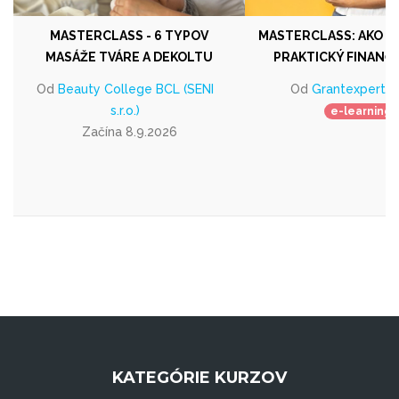
MASTERCLASS - 6 TYPOV
MASTERCLASS: AKO SI
MASÁŽE TVÁRE A DEKOLTU
PRAKTICKÝ FINANČ
Od
Beauty College BCL (SENI
Od
Grantexpert s. 
s.r.o.)
e-learning
Začína 8.9.2026
KATEGÓRIE KURZOV