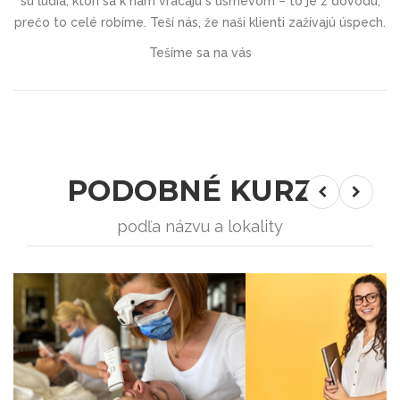
sú ľudia, ktorí sa k nám vracajú s úsmevom – to je z dôvodu,
prečo to celé robíme. Teší nás, že naši klienti zažívajú úspech.
Tešíme sa na vás
PODOBNÉ KURZY
podľa názvu a lokality