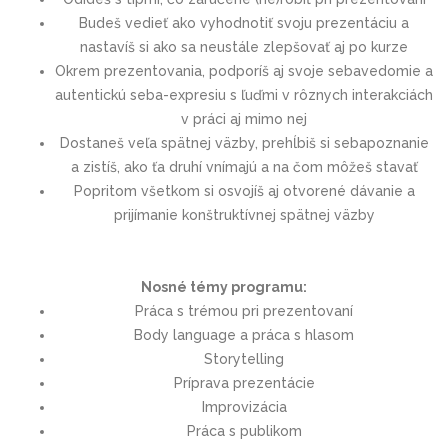
Budeš vedieť ako vyhodnotiť svoju prezentáciu a
nastavíš si ako sa neustále zlepšovať aj po kurze
Okrem prezentovania, podporíš aj svoje sebavedomie a
autentickú seba-expresiu s ľuďmi v rôznych interakciách
v práci aj mimo nej
Dostaneš veľa spätnej väzby, prehĺbiš si sebapoznanie
a zistíš, ako ťa druhí vnímajú a na čom môžeš stavať
Popritom všetkom si osvojíš aj otvorené dávanie a
prijímanie konštruktívnej spätnej väzby
Nosné témy programu:
Práca s trémou pri prezentovaní
Body language a práca s hlasom
Storytelling
Príprava prezentácie
Improvizácia
Práca s publikom