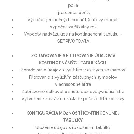
polia
– percentá, počty
Výpočet jedinečných hodnôt (dátový model)
Výpočet za fiškálny rok
Výpočty nadväzujúce na kontingenčnú tabuľku –
GETPIVOTDATA
ZORAĎOVANIE A FILTROVANIE ÚDAJOV V
KONTINGENČNÝCH TABUĽKÁCH
Zoraďovanie údajov s využitím vlastných zoznamov
Filtrovanie s využitím zástupných symbolov
Viacnásobné filtre
Zobrazenie celkového súčtu bez ovplyvnenia filtra
Vytvorenie zostáv na základe poľa vo filtri zostavy
KONFIGURÁCIA MOŽNOSTÍ KONTINGENČNEJ
TABUĽKY
Uloženie údajov s rozložením tabuľky