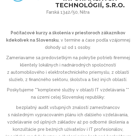
TECHNOLÓGIÍ, S.R.O.
Farská 1342/50, Nitra
Počítačové kurzy a školenia v priestoroch zákazníkov
kdekoľvek na Slovensku
, v termíne a čase podľa vzájomnej
dohody už od 1 osoby.
Zameriavame sa predovšetkým na pokrytie potrieb firemnej
klientely lokálnych i nadnárodných spoločností
z automobilového i elektrotechnic­kého priemyslu, z oblastí
služieb, z finančného sektoru, školstva a tiež iných oblastí.
Poskytujeme **komplexné služby v oblasti IT vzdelávania **
na území celej Slovenskej republiky:
bezplatný audit vstupných znalostí zamestnancov
s následným vypracovaním plánu ich ďalšieho vzdelávania,
vzdelávanie od úplných základov až po odborné školenia a
konzultácie pre bežných užívateľov i IT profesionálov,