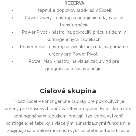
REZERVA
zapnutie doplnkov (add-ins) v Exceli
Power Query - nástroj na pripojenie údajov a ich
transformáciu
Power Pivot - nástroj na pokročilú prácu s údajmi v
kontingenčných tabuľkách
Power View - nástroj na vizualizáciu údajov primárne
určený pre Power Pivot
Power Map - nástroj na vizualizáciu v 3d pre
geografické a časové údaje
Cieľová skupina
IT kurz
Excel – kontingenčné tabuľky pre pokročilých
je
určený pre skúsených používateľov programu Excel, ktorí už s
kontingenčnými tabuľkami pracujú
,
tzn. vedia vytvoriť
kontingenčné tabuľky s viacerými sumarizačnými funkciami a
zaujímajú sa o ďalšie možnosti využitia alebo automatizácie