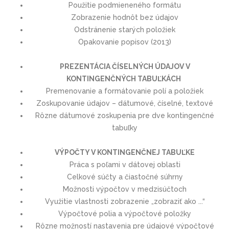
Použitie podmieneného formátu
Zobrazenie hodnôt bez údajov
Odstránenie starých položiek
Opakovanie popisov (2013)
PREZENTÁCIA ČÍSELNÝCH ÚDAJOV V
KONTINGENČNÝCH TABUĽKÁCH
Premenovanie a formátovanie polí a položiek
Zoskupovanie údajov – dátumové, číselné, textové
Rôzne dátumové zoskupenia pre dve kontingenčné
tabuľky
VÝPOČTY V KONTINGENČNEJ TABUĽKE
Práca s poľami v dátovej oblasti
Celkové súčty a čiastočné súhrny
Možnosti výpočtov v medzisúčtoch
Využitie vlastnosti zobrazenie „zobraziť ako ...“
Výpočtové polia a výpočtové položky
Rôzne možností nastavenia pre údajové výpočtové