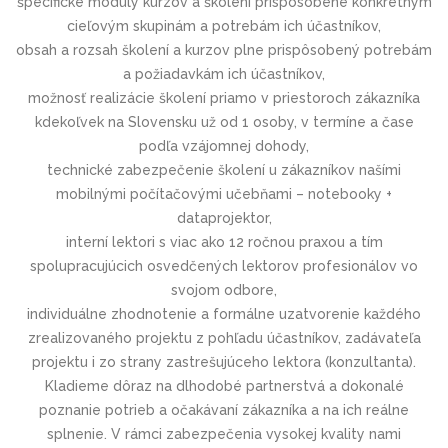
špecifické moduly kurzov a školení prispôsobené konkrétnym
cieľovým skupinám a potrebám ich účastníkov,
obsah a rozsah školení a kurzov plne prispôsobený potrebám
a požiadavkám ich účastníkov,
možnosť realizácie školení priamo v priestoroch zákazníka
kdekoľvek na Slovensku už od 1 osoby, v termíne a čase
podľa vzájomnej dohody,
technické zabezpečenie školení u zákazníkov našími
mobilnými počítačovými učebňami – notebooky +
dataprojektor,
interní lektori s viac ako 12 ročnou praxou a tím
spolupracujúcich osvedčených lektorov profesionálov vo
svojom odbore,
individuálne zhodnotenie a formálne uzatvorenie každého
zrealizovaného projektu z pohľadu účastníkov, zadávateľa
projektu i zo strany zastrešujúceho lektora (konzultanta).
Kladieme dôraz na dlhodobé partnerstvá a dokonalé
poznanie potrieb a očakávaní zákazníka a na ich reálne
splnenie. V rámci zabezpečenia vysokej kvality nami