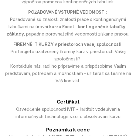
výpočtov pomocou kontingenčných tabuliek.
POŽADOVANÉ VSTUPNÉ VEDOMOSTI:
Požadované sú znalosti znalosti práce s kontingenčnými
tabuľkami na úrovni
kurzu
Excel - kontingenčné tabuľky -
základy
, prípadne porovnateľné vedomosti získané praxou.
FIREMNÉ IT KURZY
v priestoroch vašej spoločnosti:
Preferujete
uzatvorený firemný kurz
v priestoroch Vašej
spoločnosti?
Kontaktuje nás, radi ho pripravíme a prispôsobíme Vašim
predstavám, potrebám a možnostiam - už teraz sa tešíme na
Váš kontakt.
Certifikát
Osvedčenie spoločnosti IVIT – Inštitút vzdelávania
informačných technológií, s.r.o. o absolvovaní kurzu
Poznámka k cene