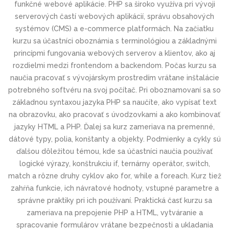
funkčné webové aplikácie. PHP sa široko využíva pri vývoji
serverových častí webových aplikácií, správu obsahových
systémov (CMS) a e-commerce platformách. Na začiatku
kurzu sa účastníci oboznámia s terminológiou a základnými
princípmi fungovania webových serverov a klientov, ako aj
rozdielmi medzi frontendom a backendom. Počas kurzu sa
naučia pracovať s vývojárskym prostredím vrátane inštalácie
potrebného softvéru na svoj počítač. Pri oboznamovaní sa so
základnou syntaxou jazyka PHP sa naučíte, ako vypísať text
na obrazovku, ako pracovať s úvodzovkami a ako kombinovať
jazyky HTML a PHP. Ďalej sa kurz zameriava na premenné,
dátové typy, polia, konštanty a objekty. Podmienky a cykly sú
ďalšou dôležitou témou, kde sa účastníci naučia používať
logické výrazy, konštrukciu if, ternárny operátor, switch,
match a rôzne druhy cyklov ako for, while a foreach. Kurz tiež
zahŕňa funkcie, ich návratové hodnoty, vstupné parametre a
správne praktiky pri ich používaní. Praktická časť kurzu sa
zameriava na prepojenie PHP a HTML, vytváranie a
spracovanie formulárov vrátane bezpečnosti a ukladania