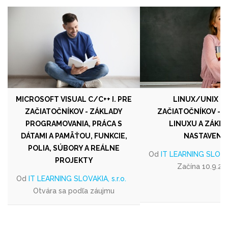
MICROSOFT VISUAL C/C++ I. PRE
LINUX/UNIX I. 
ZAČIATOČNÍKOV - ZÁKLADY
ZAČIATOČNÍKOV - 
PROGRAMOVANIA, PRÁCA S
LINUXU A ZÁKL
DÁTAMI A PAMÄŤOU, FUNKCIE,
NASTAVENI
POLIA, SÚBORY A REÁLNE
Od
IT LEARNING SLOVAKI
PROJEKTY
Začína 10.9.20
Od
IT LEARNING SLOVAKIA, s.r.o.
Otvára sa podľa záujmu