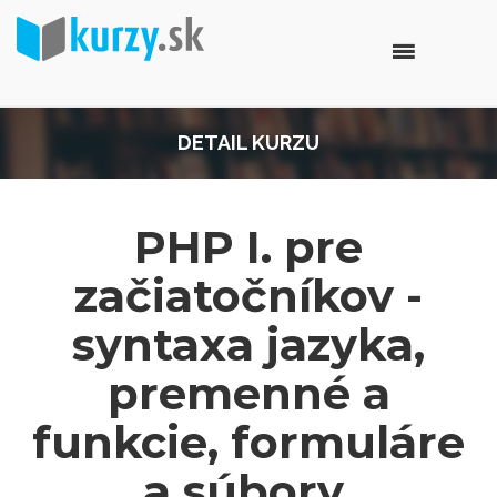
DETAIL KURZU
PHP I. pre
začiatočníkov -
syntaxa jazyka,
premenné a
funkcie, formuláre
a súbory,