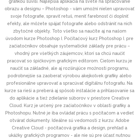
grafikou súvisí. Najlepšia aplikácia na svete na spracovanie
obrazu a designu – Photoshop - vám umožní nielen upravovať
svoje fotografie, spraviť retuš, meniť farebnosť či doplniť
efekty, ale môžete spájať fotografie alebo odstrániť na nich
zbytočné objekty. Toto všetko sa naučíte aj na našom
úvodom kurze Photoshop I. Počítačový kurz Photoshop I. pre
začiatočníkov obsahuje systematické základy pre prácu –
vhodný pre všetkých záujemcov, ktorí sa chcú naučiť
pracovať so špičkovým grafickým editorom. Cieľom kurzu je
naučiť sa základné, ale aj rozširujúce možnosti programu,
podrobnejšie sa zaoberať výrobou akejkoľvek grafiky alebo
profesionálne upravovať a spracúvať digitálnu fotografiu. Na
kurze sa rieši a preberá aj spôsob inštalácie a prihlasovanie sa
do aplikácie a tiež zdieľanie súborov v priestore Creative
Cloud. Kurz je určený pre začiatočníkov v oblasti grafiky a
Photoshopu. Nutné je iba ovládať prácu s počítačom a vedieť
otvárať dokumenty. Ideálne sú vedomosti z kurzu: Adobe
Creative Cloud - počítačová grafika a design, prehľad a
ukážky grafických programov - ale nie sú pre účasť nutnou