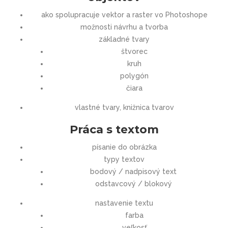
ako spolupracuje vektor a raster vo Photoshope
možnosti návrhu a tvorba
základné tvary
štvorec
kruh
polygón
čiara
vlastné tvary, knižnica tvarov
Práca s textom
písanie do obrázka
typy textov
bodový / nadpisový text
odstavcový / blokový
nastavenie textu
farba
veľkosť