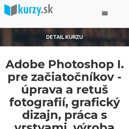
DETAIL KURZU
Adobe Photoshop I.
pre začiatočníkov -
úprava a retuš
fotografií, grafický
dizajn, práca s
vrstvami, výroba