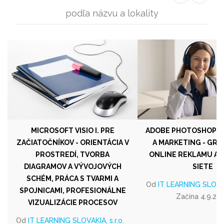
podľa názvu a lokality
MICROSOFT VISIO I. PRE
ADOBE PHOTOSHOP III
ZAČIATOČNÍKOV - ORIENTÁCIA V
A MARKETING - GRA
PROSTREDÍ, TVORBA
ONLINE REKLAMU A 
DIAGRAMOV A VÝVOJOVÝCH
SIETE
SCHÉM, PRÁCA S TVARMI A
Od
IT LEARNING SLOVAKI
SPOJNICAMI, PROFESIONÁLNE
Začína 4.9.20
VIZUALIZÁCIE PROCESOV
Od
IT LEARNING SLOVAKIA, s.r.o.