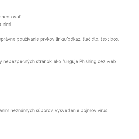
orientovať
s nimi
právne používanie prvkov linka/odkaz, tlačidlo, text box,
dy nebezpečných stránok, ako funguje Phishing cez web
aním neznámych súborov, vysvetlenie pojmov vírus,