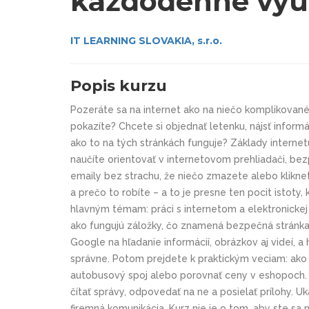
každodenné využ
IT LEARNING SLOVAKIA, s.r.o.
Popis kurzu
Pozeráte sa na internet ako na niečo komplikované?
pokazíte? Chcete si objednať letenku, nájsť informác
ako to na tých stránkách funguje? Základy internet
naučíte orientovať v internetovom prehliadači, b
emaily bez strachu, že niečo zmazete alebo klikne
a prečo to robíte – a to je presne ten pocit istot
hlavným témam: práci s internetom a elektronicke
ako fungujú záložky, čo znamená bezpečná stránka
Google na hľadanie informácií, obrázkov aj videí, a
správne. Potom prejdete k praktickým veciam: ako o
autobusový spoj alebo porovnať ceny v eshopoch. V 
čítať správy, odpovedať na ne a posielať prílohy. 
firemná komunikácia. Kurz nie je o tom, aby ste sa