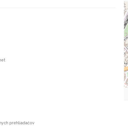
net
nych prehliadačov