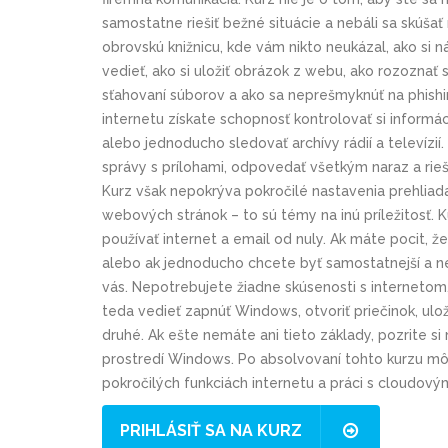
samostatne riešiť bežné situácie a nebáli sa skúša
obrovskú knižnicu, kde vám nikto neukázal, ako si n
vedieť, ako si uložiť obrázok z webu, ako rozoznať
sťahovaní súborov a ako sa neprešmyknúť na phishin
internetu získate schopnosť kontrolovať si informác
alebo jednoducho sledovať archívy rádií a televízií.
správy s prílohami, odpovedať všetkým naraz a rieš
Kurz však nepokrýva pokročilé nastavenia prehliad
webových stránok – to sú témy na inú príležitosť. K
používať internet a email od nuly. Ak máte pocit, že
alebo ak jednoducho chcete byť samostatnejší a neb
vás. Nepotrebujete žiadne skúsenosti s internetom
teda vedieť zapnúť Windows, otvoriť priečinok, ul
druhé. Ak ešte nemáte ani tieto základy, pozrite s
prostredí Windows. Po absolvovaní tohto kurzu mô
pokročilých funkciách internetu a práci s cloudový
PRIHLÁSIŤ SA NA KURZ