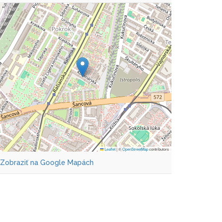
Leaflet
|
©
OpenStreetMap
contributors
Zobraziť na Google Mapách