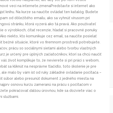
ť nové veci na internete.zmenaPredstavte si internet ako
ájsť knihu. Na kurze sa naučíte ovládať ten katalóg. Budete
 spam od dôležitého emailu, ako sa vyhnúť vírusom pri
govú stránku, ktorá vyzerá ako tá pravá. Ako používateľ
ie o výrobkoch, čítať recenzie, hľadať si pracovné ponuky
 Ako niekto, kto komunikuje cez email, sa naučíte posielať
iť bežné situácie, ktoré vo firemnom prostredí potrebujete.
ačov, prácu so sociálnymi sieťami alebo tvorbu vlastných
urz je určený pre úplných začiatočníkov, ktorí sa chcú naučiť
 váš život komplikuje to, že nevierete si pri práci s webom,
áť sa kliknúť na nesprávne tlačidlo, toto školenie je pre
, ale malo by vám ísť od ruky základné ovládanie počítača –
ožiť súbor alebo presunúť dokument z jedného miesta na
i najprv osnovu kurzu zameranú na prácu s počítačom v
žete pokračovať ďalšou úrovňou, kde sa dozviete viac o
mi službami.