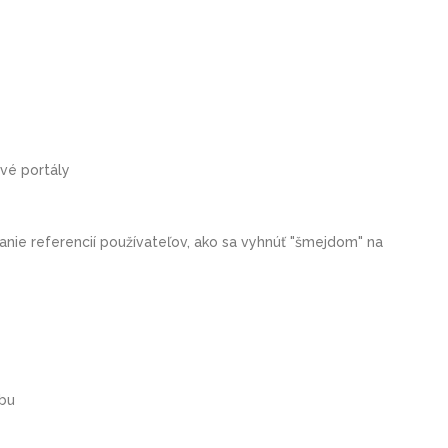
ové portály
nie referencií používateľov, ako sa vyhnúť "šmejdom" na
bu