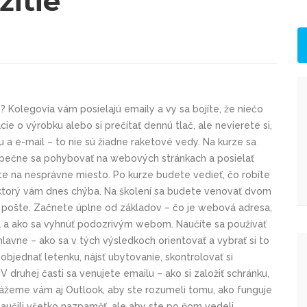
itie
 Kolegovia vám posielajú emaily a vy sa bojíte, že niečo
ie o výrobku alebo si prečítať dennú tlač, ale nevierete si,
u a e-mail – to nie sú žiadne raketové vedy. Na kurze sa
ezpečne sa pohybovať na webových stránkach a posielať
te na nesprávne miesto. Po kurze budete vedieť, čo robíte
y, ktorý vám dnes chýba. Na školení sa budete venovať dvom
j pošte. Začnete úplne od základov – čo je webová adresa,
 a ako sa vyhnúť podozrivým webom. Naučíte sa používať
 hlavne – ako sa v tých výsledkoch orientovať a vybrať si to
bjednať letenku, nájsť ubytovanie, skontrolovať si
druhej časti sa venujete emailu – ako si založiť schránku,
Ukážeme vám aj Outlook, aby ste rozumeli tomu, ako funguje
 naučili všetko nazpaměť, ale aby ste po ňom vedeli