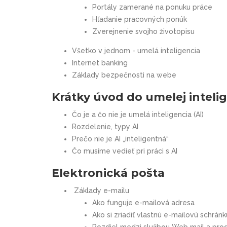
Portály zamerané na ponuku práce
Hľadanie pracovných ponúk
Zverejnenie svojho životopisu
Všetko v jednom - umelá inteligencia
Internet banking
Základy bezpečnosti na webe
Krátky úvod do umelej inteli
Čo je a čo nie je umelá inteligencia (AI)
Rozdelenie, typy AI
Prečo nie je AI „inteligentná“
Čo musíme vedieť pri práci s AI
Elektronická pošta
Základy e-mailu
Ako funguje e-mailová adresa
Ako si zriadiť vlastnú e-mailovú schránk
Rozdiel medzi službou Web mail a pr