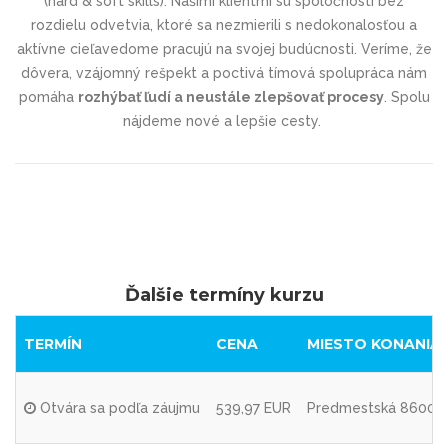
(hard & soft skills). Našimi klientmi sú spoločnosti bez
rozdielu odvetvia, ktoré sa nezmierili s nedokonalosťou a
aktívne cieľavedome pracujú na svojej budúcnosti. Veríme, že
dôvera, vzájomný rešpekt a poctivá tímová spolupráca nám
pomáha
rozhýbať ľudí a neustále zlepšovať procesy
. Spolu
nájdeme nové a lepšie cesty.
Ďalšie termíny kurzu
TERMÍN
CENA
MIESTO KONANIA
Otvára sa podľa záujmu
539,97 EUR
Predmestská 8600/95