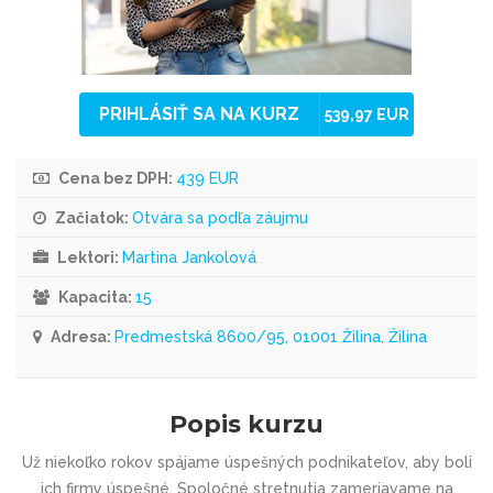
PRIHLÁSIŤ SA NA KURZ
539,97 EUR
Cena bez DPH:
439 EUR
Začiatok:
Otvára sa podľa záujmu
Lektori:
Martina Jankolová
Kapacita:
15
Adresa:
Predmestská 8600/95, 01001 Žilina, Žilina
Popis kurzu
Už niekoľko rokov spájame úspešných podnikateľov, aby boli
ich firmy úspešné. Spoločné stretnutia zameriavame na