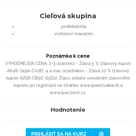
Cieľová skupina
podnikatelia,
vrcholoví manažéri,
Poznámka k cene
VÝHODNEJŠIA CENA: 2-3 účastníci - Zľava 5 % (zľavový kupón
A648-749A-C02E), 4 a viac účastníkov - Zľava 10 % (zľavový
kupón A7DB-CB9C-65D2) Zľavu získate uvedením zľavového
kupónu pri registrácii na stránke www.ipaslovakia.sk a
www.ipaczech.cz.
Hodnotenie
PRIHLÁSIŤ SA NA KURZ