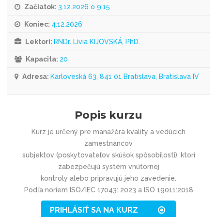
Začiatok:
3.12.2026 o 9:15
Koniec:
4.12.2026
Lektori:
RNDr. Lívia KIJOVSKÁ, PhD.
Kapacita:
20
Adresa:
Karloveská 63, 841 01 Bratislava, Bratislava IV
Popis kurzu
Kurz je určený pre manažéra kvality a vedúcich
zamestnancov
subjektov (poskytovateľov skúšok spôsobilosti), ktorí
zabezpečujú systém vnútornej
kontroly alebo pripravujú jeho zavedenie.
Podľa noriem ISO/IEC 17043: 2023 a ISO 19011:2018
PRIHLÁSIŤ SA NA KURZ