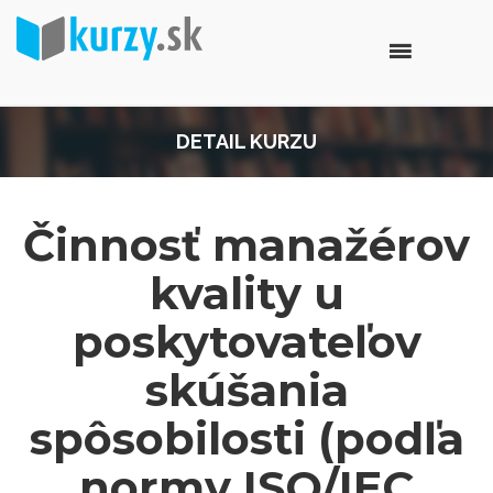
DETAIL KURZU
Činnosť manažérov
kvality u
poskytovateľov
skúšania
spôsobilosti (podľa
normy ISO/IEC