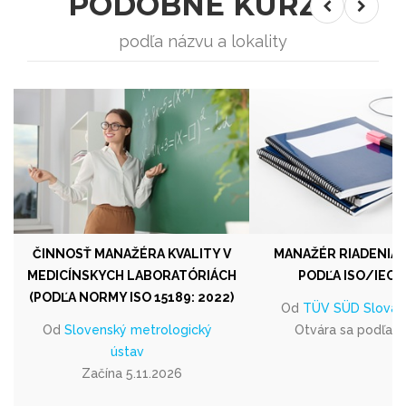
PODOBNÉ KURZY
podľa názvu a lokality
ČINNOSŤ MANAŽÉRA KVALITY V
MANAŽÉR RIADENIA RI
MEDICÍNSKYCH LABORATÓRIÁCH
PODĽA ISO/IEC 
(PODĽA NORMY ISO 15189: 2022)
Od
TÜV SÜD Slovakia
Od
Slovenský metrologický
Otvára sa podľa 
ústav
Začína 5.11.2026