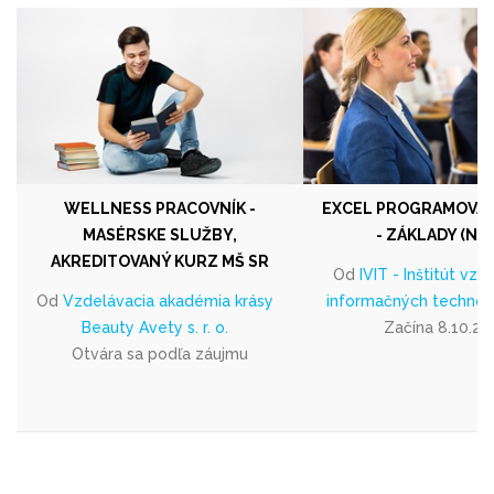
WELLNESS PRACOVNÍK -
EXCEL PROGRAMOVAN
MASÉRSKE SLUŽBY,
- ZÁKLADY (NIT
AKREDITOVANÝ KURZ MŠ SR
Od
IVIT - Inštitút vzd
Od
Vzdelávacia akadémia krásy
informačných technológi
Beauty Avety s. r. o.
Začína 8.10.20
Otvára sa podľa záujmu