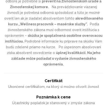
odbore je potrebné si
preveriť na Živnostenskom úrade a
Živnostenskej komore.
Na prevádzkovanie viazanej
živnosti je potrebná odborná spôsobilosť a túto je možné
overiť len ak je žiadateľ absolventom tohto
akreditovaného
kurzu ,,Wellness pracovník – masérske služby”.
Podľa
živnostenského zákona musí odbornosť overiť inštitúcia s
oprávnením –
skúška je spoplatnená osobitne overovacou
inštitúciou.
Podrobné informácie ku príprave na skúšku Vám
budú zdelené priamo na kurze. Po úspešnom absolvovaní
získa absolvent osvedčenie o
úplnej kvalifikácii. Na jeho
základe môže požiadať o vydanie živnostenského
oprávnenia.
Certifikát
Ukončené certifikátom, na ktorý si možno otvorit živnost
Poznámka k cene
Účastnícky poplatok je stanovený v zmysle zákona