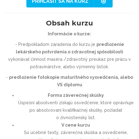
PRIHLÁSIŤ SA NA KURZ
Obsah kurzu
Informácie o kurze:
- Predpokladom zaradenia do kurzu je
predloženie
lekárskeho potvrdenia o zdravotnej spôsobilosti
vykonávať činnosť maséra /zdravotný preukaz pre prácu v
potravinárstve, alebo výmenný lístok.
-
predloženie fotokopie maturitného vysvedčenia, alebo
VS diplomu
Forma záverečnej skúšky
Úspešní absolventi získajú osvedčenie, ktoré oprávňuje
po absolvovaní kvalifikačnej skúšky, požiadať
o živnostenský list.
V cene kurzu
Sú učebné texty, záverečná skúška a osvedčenie,