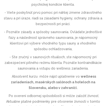
psychickej kondície klienta.
- Viete poskytnúť prvú pomoc pri náhlej zmene zdravotného
stavu a pri úraze, riadi sa zásadami hygieny, ochrany zdravia a
bezpečnosti pri práci.
- Poznáte zásady a spôsoby saunovania. Ovládate jednotlivé
fázy a následnosť správneho saunovania, je nápomocný
klientovi pri výbere vhodného typu sauny a vhodného
spôsobu ochladzovania,
- Ste zručný v saunových rituáloch, ste nápomocný pri
zabezpečení pitného režimu klienta. Poznáte kontraindikácie
saunovania a vstupu do wellness zariadenia.
Absolvent kurzu môže nájsť uplatnenie vo
wellness
zariadeniach, masérskych salónoch a hoteloch na
Slovensku, alebo v zahraničí.
Po overení odbornej spôsobilosti si môže založiť živnosť.
Aktuálne platné podmienky pre otvorenie živnosti v tomto