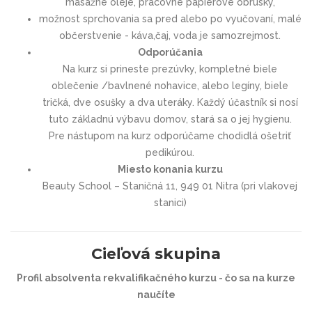
masážne oleje, pracovné papierové obrúsky,
možnost sprchovania sa pred alebo po vyučovaní, malé
občerstvenie - káva,čaj, voda je samozrejmost.
Odporúčania
Na kurz si prineste prezúvky, kompletné biele
oblečenie /bavlnené nohavice, alebo legíny, biele
tričká, dve osušky a dva uteráky. Každý účastník si nosí
tuto základnú výbavu domov, stará sa o jej hygienu.
Pre nástupom na kurz odporúčame chodidlá ošetriť
pedikúrou.
Miesto konania kurzu
Beauty School – Staničná 11, 949 01 Nitra (pri vlakovej
stanici)
Cieľová skupina
Profil absolventa rekvalifikačného kurzu - čo sa na kurze
naučíte