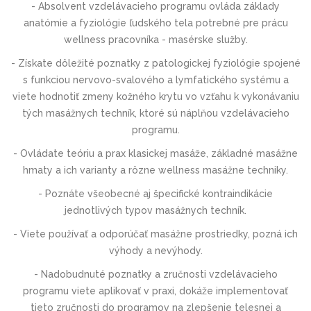
- Absolvent vzdelávacieho programu ovláda základy
anatómie a fyziológie ľudského tela potrebné pre prácu
wellness pracovníka - masérske služby.
- Získate dôležité poznatky z patologickej fyziológie spojené
s funkciou nervovo-svalového a lymfatického systému a
viete hodnotiť zmeny kožného krytu vo vzťahu k vykonávaniu
tých masážnych techník, ktoré sú náplňou vzdelávacieho
programu.
- Ovládate teóriu a prax klasickej masáže, základné masážne
hmaty a ich varianty a rôzne wellness masážne techniky.
- Poznáte všeobecné aj špecifické kontraindikácie
jednotlivých typov masážnych techník.
- Viete používať a odporúčať masážne prostriedky, pozná ich
výhody a nevýhody.
- Nadobudnuté poznatky a zručnosti vzdelávacieho
programu viete aplikovať v praxi, dokáže implementovať
tieto zručnosti do programov na zlepšenie telesnej a