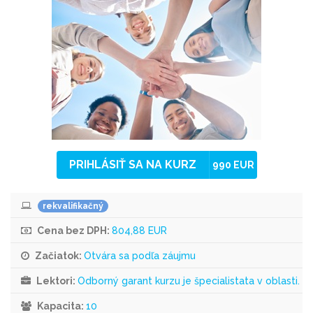
PRIHLÁSIŤ SA NA KURZ
990 EUR
rekvalifikačný
Cena bez DPH:
804,88 EUR
Začiatok:
Otvára sa podľa záujmu
Lektori:
Odborný garant kurzu je špecialistata v oblasti.
Kapacita:
10