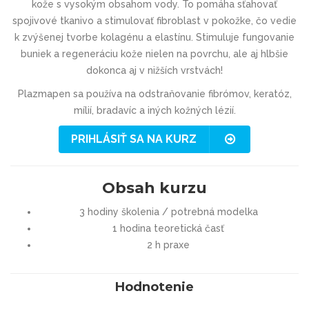
kože s vysokým obsahom vody. To pomáha sťahovať
spojivové tkanivo a stimulovať fibroblast v pokožke, čo vedie
k zvýšenej tvorbe kolagénu a elastínu. Stimuluje fungovanie
buniek a regeneráciu kože nielen na povrchu, ale aj hlbšie
dokonca aj v nižších vrstvách!
Plazmapen sa používa na odstraňovanie fibrómov, keratóz,
mílií, bradavíc a iných kožných lézií.
PRIHLÁSIŤ SA NA KURZ
Obsah kurzu
3 hodiny školenia / potrebná modelka
1 hodina teoretická časť
2 h praxe
Hodnotenie