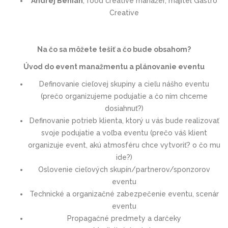
Andrej Benian
, food creative manažér, majiteľ Gastro
Creative
Na čo sa môžete tešiť a čo bude obsahom?
Úvod do event manažmentu a plánovanie eventu
Definovanie cieľovej skupiny a cieľu nášho eventu
(prečo organizujeme podujatie a čo ním chceme
dosiahnuť?)
Definovanie potrieb klienta, ktorý u vás bude realizovať
svoje podujatie a voľba eventu (prečo váš klient
organizuje event, akú atmosféru chce vytvoriť? o čo mu
ide?)
Oslovenie cieľových skupín/partnerov/sponzorov
eventu
Technické a organizačné zabezpečenie eventu, scenár
eventu
Propagačné predmety a darčeky