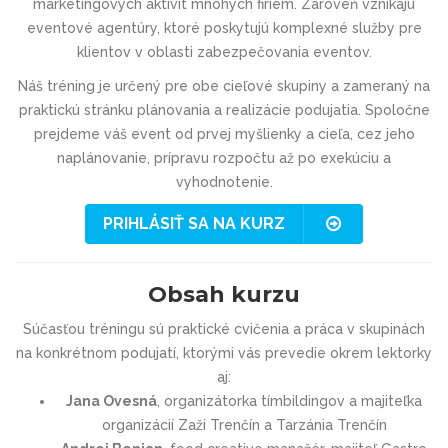
marketingových aktivít mnohých firiem. Zároveň vznikajú
eventové agentúry, ktoré poskytujú komplexné služby pre
klientov v oblasti zabezpečovania eventov.
Náš tréning je určený pre obe cieľové skupiny a zameraný na
praktickú stránku plánovania a realizácie podujatia. Spoločne
prejdeme váš event od prvej myšlienky a cieľa, cez jeho
naplánovanie, prípravu rozpočtu až po exekúciu a
vyhodnotenie.
PRIHLÁSIŤ SA NA KURZ
Obsah kurzu
Súčasťou tréningu sú praktické cvičenia a práca v skupinách
na konkrétnom podujatí, ktorými vás prevedie okrem lektorky
aj:
Jana Ovesná
, organizátorka tímbildingov a majiteľka
organizácií Zaži Trenčín a Tarzánia Trenčín