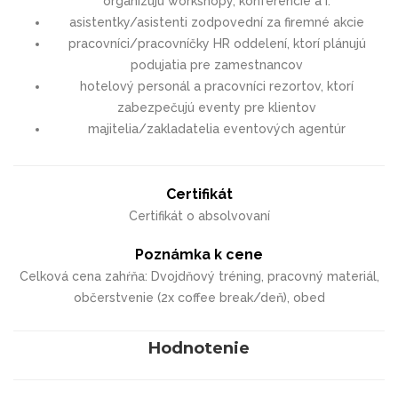
organizujú workshopy, konferencie a i.
asistentky/asis­tenti zodpovední za firemné akcie
pracovníci/pra­covníčky HR oddelení, ktorí plánujú
podujatia pre zamestnancov
hotelový personál a pracovníci rezortov, ktorí
zabezpečujú eventy pre klientov
majitelia/zakladatelia eventových agentúr
Certifikát
Certifikát o absolvovaní
Poznámka k cene
Celková cena zahŕňa: Dvojdňový tréning, pracovný materiál,
občerstvenie (2x coffee break/deň), obed
Hodnotenie