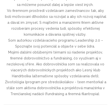
sa môžeme posunúť ďalej a lepšie viesť iných.
Vo firemnom prostredí vzdelávam zamestnancov tak, aby
boli motivovaní dlhodobo sa rozvíjať a aby ich rozvoj napĺňal
a dával im zmysel. S majiteľmi a manažérmi firiem aktívne
rozoberám procesy vedenia ľudí, spôsoby efektívnej
komunikácie a dávania spätnej väzby.
Som autorkou vzdelávacieho programu Leadership 2.0 –
Spoznajte svoj potenciál a objavte v sebe lídra.
Mojimi ďalšími obľúbenými témami sú riadenie projektov,
firemné dobrovoľníctvo a fundraising, čo využívam aj v
neziskovej sfére. Ako dobrovoľníčka som sa realizovala vo
viacerých dobrovoľníckych projektoch ako Lesný klub
Handrbolka (alternatívne spôsoby vzdelávania detí),
Životológia (program pre stredoškolákov - teen mentorka) a
stále som aktívna dobrovoľníčka a projektová manažérka v
Trenčianskej nadácii (fundraising a firemná filantropia).