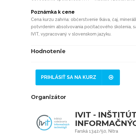
Poznámka k cene
Cena kurzu zahŕňa: občerstvenie (káva, čaj, minerálk
potvrdením absolvovania počítačového školenia, sa
IVIT, vypracovaný v slovenskom jazyku.
Hodnotenie
PRIHLÁSIŤ SA NA KURZ
Organizátor
IVIT - INŠTIT
INFORMAČNÝCH
Farská 1342/50, Nitra