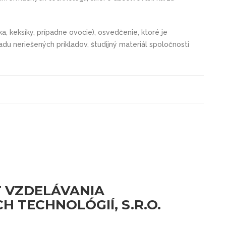
a, keksíky, prípadne ovocie), osvedčenie, ktoré je
du neriešených príkladov, študijný materiál spoločnosti
ÚT VZDELÁVANIA
 TECHNOLÓGIÍ, S.R.O.