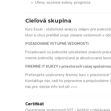
Úhrny, sezónne indexy, prognóza
Cieľová skupina
Kurz
Excel - štatistické analýzy údajov pre pokroči
ktorí si chcú prehĺbiť svoje získané vedomosti v obla
POŽADOVANÉ VSTUPNÉ VEDOMOSTI:
Požadované sú pokročilé užívateľské znalosti prá
mierne pokročilý
, odporúčané je absolvovanie kurzu
FIREMNÉ IT KURZY v priestoroch vašej spoločnost
Preferujete uzatvorený firemný kurz v priestoroch 
Kontaktuje nás, radi ho pripravíme a prispôsobím
nás pre bližšie info (ivit.sk) »»»
Certifikát
Osvedčenie spoločnosti IVIT – Inštitút vzdelávania 