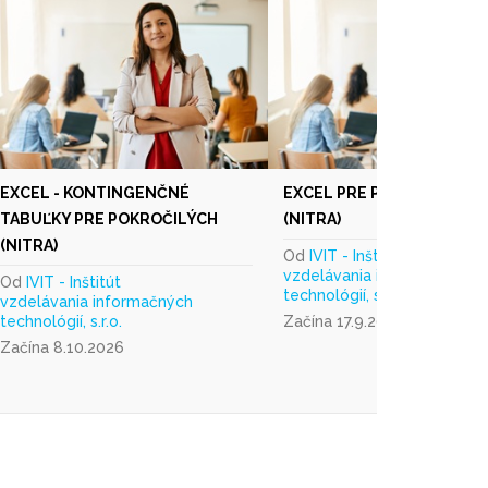
EXCEL - KONTINGENČNÉ
EXCEL PRE POKROČILÝCH
TABUĽKY PRE POKROČILÝCH
(NITRA)
(NITRA)
Od
IVIT - Inštitút
vzdelávania informačných
Od
IVIT - Inštitút
technológií, s.r.o.
vzdelávania informačných
technológií, s.r.o.
Začína 17.9.2026
Začína 8.10.2026