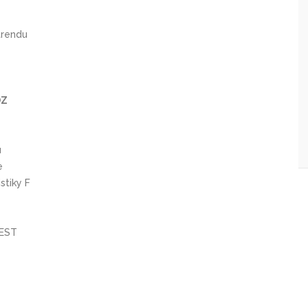
trendu
ÓZ
u
e
stiky F
NEST