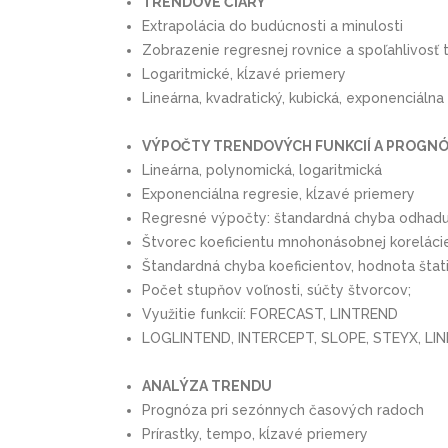
TRENDOVÉ ČIARY
Extrapolácia do budúcnosti a minulosti
Zobrazenie regresnej rovnice a spoľahlivosť 
Logaritmické, kĺzavé priemery
Lineárna, kvadratický, kubická, exponenciálna
VÝPOČTY TRENDOVÝCH FUNKCIÍ A PROGN
Lineárna, polynomická, logaritmická
Exponenciálna regresie, kĺzavé priemery
Regresné výpočty: štandardná chyba odhad
Štvorec koeficientu mnohonásobnej koreláci
Štandardná chyba koeficientov, hodnota štati
Počet stupňov voľnosti, súčty štvorcov;
Využitie funkcií: FORECAST, LINTREND
LOGLINTEND, INTERCEPT, SLOPE, STEYX, LI
ANALÝZA TRENDU
Prognóza pri sezónnych časových radoch
Prírastky, tempo, kĺzavé priemery