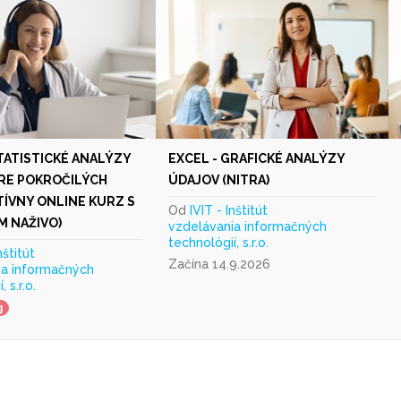
ŠTATISTICKÉ ANALÝZY
EXCEL - GRAFICKÉ ANALÝZY
RE POKROČILÝCH
ÚDAJOV (NITRA)
TÍVNY ONLINE KURZ S
Od
IVIT - Inštitút
 NAŽIVO)
vzdelávania informačných
technológií, s.r.o.
nštitút
Začína 14.9.2026
ia informačných
 s.r.o.
g