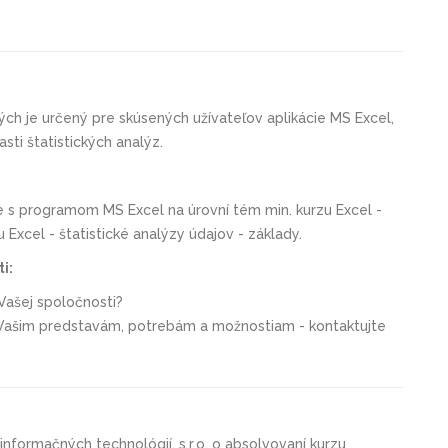
lých
je určený pre skúsených užívateľov aplikácie MS Excel,
sti štatistických analýz.
ce s programom MS Excel na úrovní tém min. kurzu
Excel -
 Excel - štatistické analýzy údajov - základy.
i:
Vašej spoločnosti?
e Vašim predstavám, potrebám a možnostiam - kontaktujte
informačných technológií, s.r.o. o absolvovaní kurzu