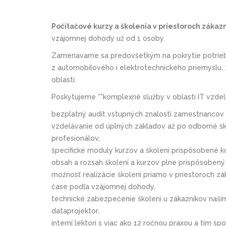
Počítačové kurzy a školenia v priestoroch záka
vzájomnej dohody už od 1 osoby.
Zameriavame sa predovšetkým na pokrytie potrieb 
z automobilového i elektrotechnic­kého priemyslu, z 
oblastí.
Poskytujeme **komplexné služby v oblasti IT vzdelá
bezplatný audit vstupných znalostí zamestnancov 
vzdelávanie od úplných základov až po odborné ško
profesionálov,
špecifické moduly kurzov a školení prispôsobené 
obsah a rozsah školení a kurzov plne prispôsoben
možnosť realizácie školení priamo v priestoroch zá
čase podľa vzájomnej dohody,
technické zabezpečenie školení u zákazníkov naš
dataprojektor,
interní lektori s viac ako 12 ročnou praxou a tím 