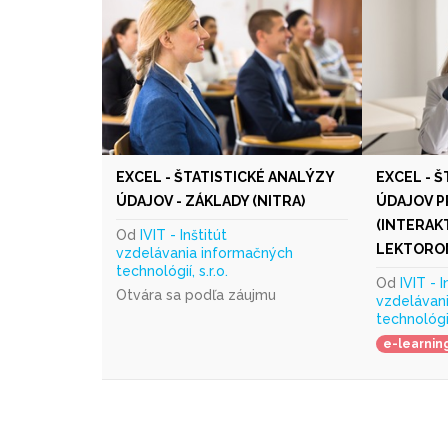
EXCEL - ŠTATISTICKÉ ANALÝZY
EXCEL - 
ÚDAJOV - ZÁKLADY (NITRA)
ÚDAJOV P
(INTERAK
Od
IVIT - Inštitút
LEKTOROM
vzdelávania informačných
technológií, s.r.o.
Od
IVIT - I
Otvára sa podľa záujmu
vzdelávan
technológií,
e-learnin