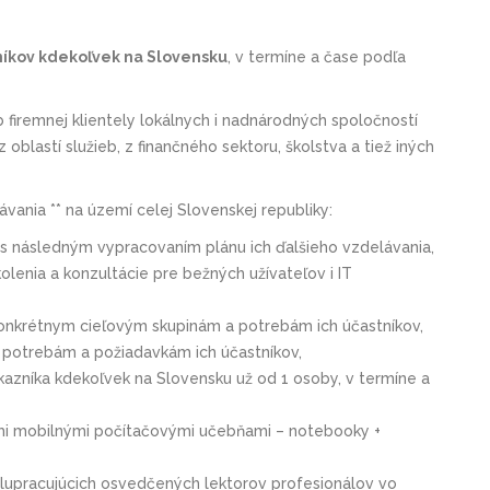
zníkov kdekoľvek na Slovensku
, v termíne a čase podľa
firemnej klientely lokálnych i nadnárodných spoločností
oblastí služieb, z finančného sektoru, školstva a tiež iných
vania ** na území celej Slovenskej republiky:
s následným vypracovaním plánu ich ďalšieho vzdelávania,
lenia a konzultácie pre bežných užívateľov i IT
konkrétnym cieľovým skupinám a potrebám ich účastníkov,
ý potrebám a požiadavkám ich účastníkov,
kazníka kdekoľvek na Slovensku už od 1 osoby, v termíne a
ími mobilnými počítačovými učebňami – notebooky +
spolupracujúcich osvedčených lektorov profesionálov vo