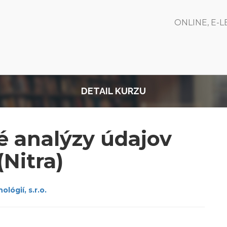
ONLINE, E-
DETAIL KURZU
ké analýzy údajov
(Nitra)
lógií, s.r.o.