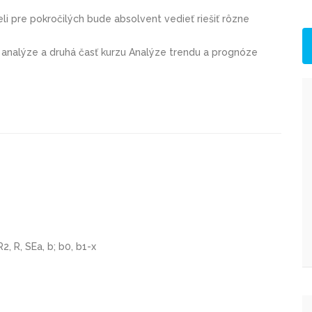
eli pre pokročilých
bude absolvent vedieť riešiť rôzne
j analýze a druhá časť kurzu Analýze trendu a prognóze
R
2
, R, SEa, b; b
0
, b
1-x