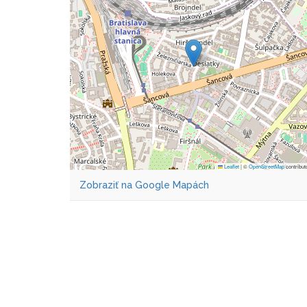
Leaflet
|
©
OpenStreetMap
contribut
Zobraziť na Google Mapách