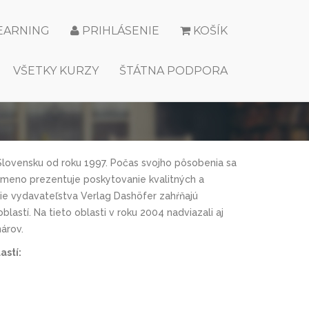
LEARNING
PRIHLÁSENIE
KOŠÍK
VŠETKY KURZY
ŠTÁTNA PODPORA
 Slovensku od roku 1997. Počas svojho pôsobenia sa
 meno prezentuje poskytovanie kvalitných a
cie vydavateľstva Verlag Dashöfer zahŕňajú
lastí. Na tieto oblasti v roku 2004 nadviazali aj
árov.
astí: