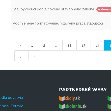
Stavbyvedúci podľa nového stavebného zákona
e-learn
Podmienené formátovanie, rozšírená práca stabuľkou
‹
1
2
...
12
13
14
32
›
PARTNERSKÉ WEBY
odľa odvetvia
Krása, Zdravie