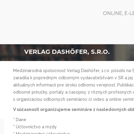
ONLINE, E-
VERLAG DASHÖFER, S.R.O.
Medzinárodná spoločnosť Verlag Dashöfer, s.r.o. pôsobí na
zaradila k popredným odborným vydavateľstvám v SR a jej
aktuálnych informacií pre širokú odbornú verejnosť. Publiká
odborné príručky, portály a časopisy z rôznych profesných ob
s organizáciou odborných seminárov či video a online semin
V súčasnosti organizujeme semináre z nasledovných obl
* Dane
* Účtovníctvo a mzdy