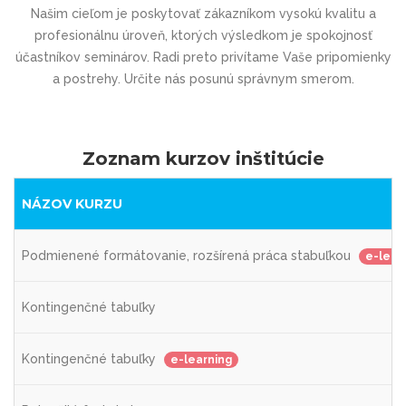
Našim cieľom je poskytovať zákazníkom vysokú kvalitu a
profesionálnu úroveň, ktorých výsledkom je spokojnosť
účastníkov seminárov. Radi preto privítame Vaše pripomienky
a postrehy. Určite nás posunú správnym smerom.
Zoznam kurzov inštitúcie
NÁZOV KURZU
Podmienené formátovanie, rozšírená práca stabuľkou
e-lear
Kontingenčné tabuľky
Kontingenčné tabuľky
e-learning