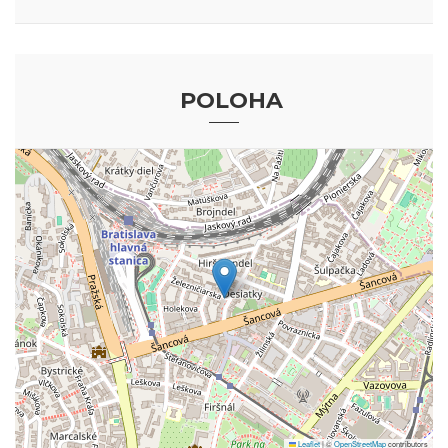
POLOHA
Leaflet
|
©
OpenStreetMap
contributors