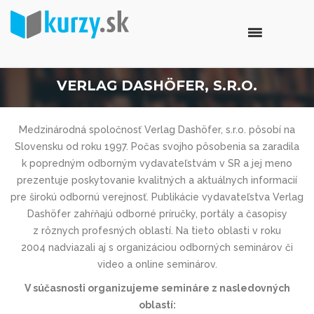
VERLAG DASHÖFER, S.R.O.
Medzinárodná spoločnosť Verlag Dashöfer, s.r.o. pôsobí na
Slovensku od roku 1997. Počas svojho pôsobenia sa zaradila
k popredným odborným vydavateľstvám v SR a jej meno
prezentuje poskytovanie kvalitných a aktuálnych informacií
pre širokú odbornú verejnosť. Publikácie vydavateľstva Verlag
Dashöfer zahŕňajú odborné príručky, portály a časopisy
z rôznych profesných oblastí. Na tieto oblasti v roku
2004 nadviazali aj s organizáciou odborných seminárov či
video a online seminárov.
V súčasnosti organizujeme semináre z nasledovných
oblastí: