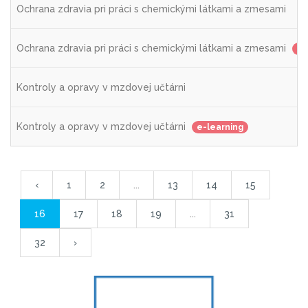
Ochrana zdravia pri práci s chemickými látkami a zmesami
Ochrana zdravia pri práci s chemickými látkami a zmesami
e-
Kontroly a opravy v mzdovej učtárni
Kontroly a opravy v mzdovej učtárni
e-learning
‹
1
2
...
13
14
15
16
17
18
19
...
31
32
›