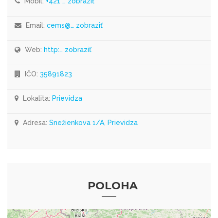
Mobil:
+421 … zobraziť
Email:
cems@… zobraziť
Web:
http:… zobraziť
IČO:
35891823
Lokalita:
Prievidza
Adresa:
Snežienkova 1/A, Prievidza
POLOHA