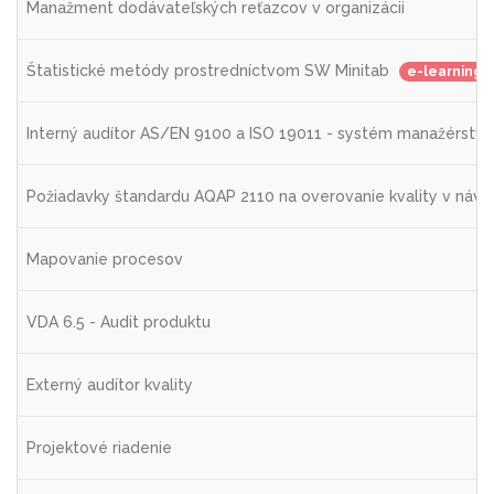
Manažment dodávateľských reťazcov v organizácii
Štatistické metódy prostredníctvom SW Minitab
e-learning
Interný audítor AS/EN 9100 a ISO 19011 - systém manažérstva
Požiadavky štandardu AQAP 2110 na overovanie kvality v návrh
Mapovanie procesov
VDA 6.5 - Audit produktu
Externý audítor kvality
Projektové riadenie