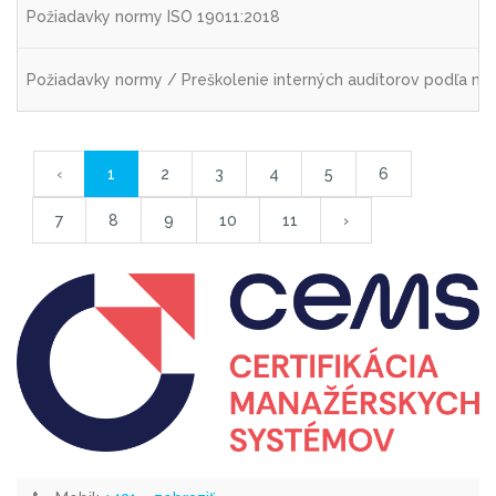
Požiadavky normy ISO 19011:2018
Požiadavky normy / Preškolenie interných audítorov podľa no
‹
1
2
3
4
5
6
7
8
9
10
11
›