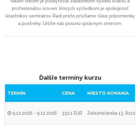
Našim cieľom je poskytovať zákazníkom vysokú kvalitu a
profesionálnu úroveň, ktorých výsledkom je spokojnosť
účastníkov seminárov. Radi preto privítame Vaše pripomienky
a postrehy. Určite nás posunú správnym smerom.
Ďalšie termíny kurzu
TERMÍN
CENA
MIESTO KONANIA
9.12.2026 - 9.12.2026
332,1 EUR
Železničiarska 13, 81104 