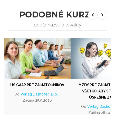
PODOBNÉ KURZY
podľa názvu a lokality
US GAAP PRE ZAČIATOČNÍKOV
MZDY PRE ZAČIATOČ
VŠETKO, ABY STE
Od
Verlag Dashöfer, s.r.o.
ÚSPEŠNE ZAČ
Začína 25.9.2026
Od
Verlag Dashöfer, 
Začína 26.10.2