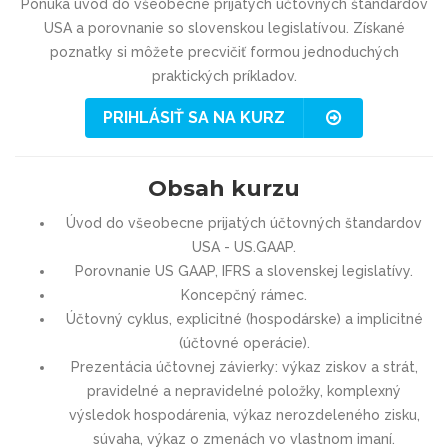
Ponúka úvod do všeobecne prijatých účtovných štandardov
USA a porovnanie so slovenskou legislatívou. Získané
poznatky si môžete precvičiť formou jednoduchých
praktických príkladov.
PRIHLÁSIŤ SA NA KURZ
Obsah kurzu
Úvod do všeobecne prijatých účtovných štandardov
USA - US.GAAP.
Porovnanie US GAAP, IFRS a slovenskej legislatívy.
Koncepčný rámec.
Účtovný cyklus, explicitné (hospodárske) a implicitné
(účtovné operácie).
Prezentácia účtovnej závierky: výkaz ziskov a strát,
pravidelné a nepravidelné položky, komplexný
výsledok hospodárenia, výkaz nerozdeleného zisku,
súvaha, výkaz o zmenách vo vlastnom imaní.