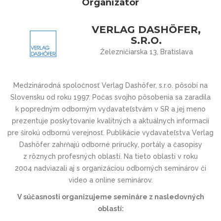
Organizátor
VERLAG DASHÖFER,
S.R.O.
Železničiarska 13, Bratislava
Medzinárodná spoločnosť Verlag Dashöfer, s.r.o. pôsobí na
Slovensku od roku 1997. Počas svojho pôsobenia sa zaradila
k popredným odborným vydavateľstvám v SR a jej meno
prezentuje poskytovanie kvalitných a aktuálnych informacií
pre širokú odbornú verejnosť. Publikácie vydavateľstva Verlag
Dashöfer zahŕňajú odborné príručky, portály a časopisy
z rôznych profesných oblastí. Na tieto oblasti v roku
2004 nadviazali aj s organizáciou odborných seminárov či
video a online seminárov.
V súčasnosti organizujeme semináre z nasledovných
oblastí: