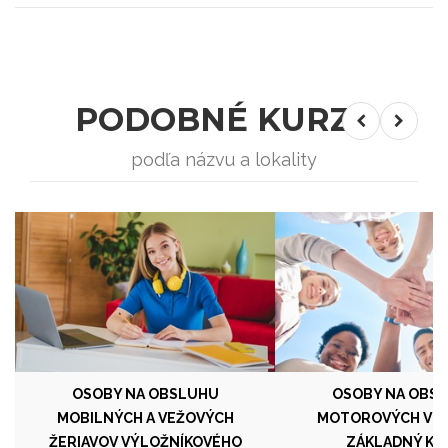
PODOBNÉ KURZY
podľa názvu a lokality
OSOBY NA OBSLUHU
OSOBY NA OBS
MOBILNÝCH A VEŽOVÝCH
MOTOROVÝCH VOZ
ŽERIAVOV VÝLOŽNÍKOVÉHO
ZÁKLADNÝ KU