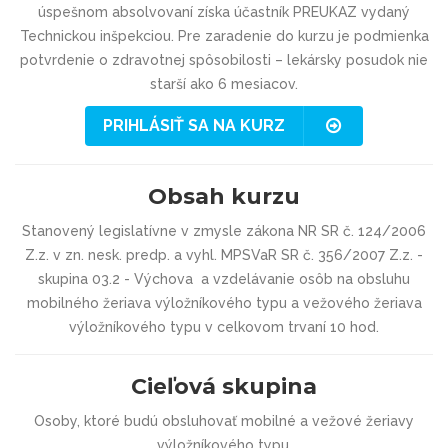
úspešnom absolvovaní získa účastník PREUKAZ vydaný
Technickou inšpekciou. Pre zaradenie do kurzu je podmienka
potvrdenie o zdravotnej spôsobilosti – lekársky posudok nie
starší ako 6 mesiacov.
PRIHLÁSIŤ SA NA KURZ
Obsah kurzu
Stanovený legislatívne v zmysle zákona NR SR č. 124/2006
Z.z. v zn. nesk. predp. a vyhl. MPSVaR SR č. 356/2007 Z.z. -
skupina 03.2 - Výchova a vzdelávanie osôb na obsluhu
mobilného žeriava výložníkového typu a vežového žeriava
výložníkového typu v celkovom trvaní 10 hod.
Cieľová skupina
Osoby, ktoré budú obsluhovať mobilné a vežové žeriavy
výložníkového typu.