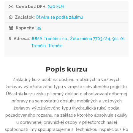
Cena bez DPH:
240 EUR
Začiatok:
Otvára sa podľa záujmu
Kapacita:
35
Adresa:
JUMA Trenčín s.r.o., Železničná 7703/24, 911 01
Trenčín, Trenčín
Popis kurzu
Základný kurz osôb na obsluhu mobilných a vežových
žeriavov výložníkového typu v zmysle schváleného projektu.
Účastník kurzu získa písomný doklad o absolvovaní odbornej
prípravy na samostatnú obsluhu mobilných a vežových
žeriavov výložníkového typu (hydraulická ruka) podľa
požadovaného rozsahu, na základe ktorého absolvuje skúšky
u oprávnenej právnickej osoby v priestoroch našej
spoločnosti (my spolupracujeme s Technickou inšpekciou). Po