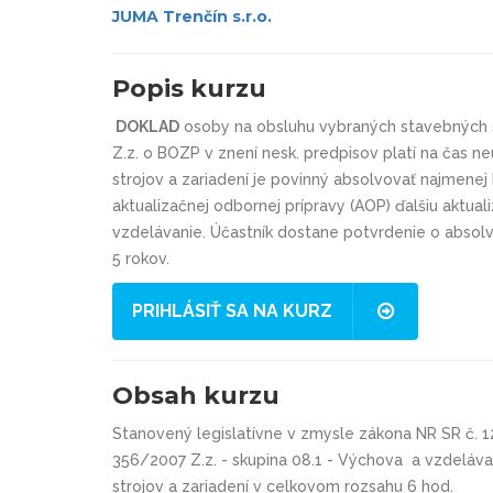
JUMA Trenčín s.r.o.
Popis kurzu
DOKLAD
osoby na obsluhu vybraných stavebných s
Z.z. o BOZP v znení nesk. predpisov platí na čas n
strojov a zariadení je povinný absolvovať najmenej
aktualizačnej odbornej prípravy (AOP) ďalšiu aktu
vzdelávanie. Účastník dostane potvrdenie o absolv
5 rokov.
PRIHLÁSIŤ SA NA KURZ
Obsah kurzu
Stanovený legislatívne v zmysle zákona NR SR č. 12
356/2007 Z.z. - skupina 08.1 - Výchova a vzdelá
strojov a zariadení v celkovom rozsahu 6 hod.