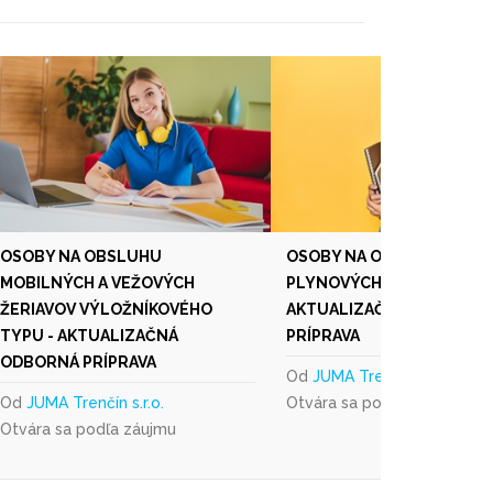
OSOBY NA OBSLUHU
OSOBY NA OPRAVU VTZ
MOBILNÝCH A VEŽOVÝCH
PLYNOVÝCH SKUPINY A -
ŽERIAVOV VÝLOŽNÍKOVÉHO
AKTUALIZAČNÁ ODBORNÁ
TYPU - AKTUALIZAČNÁ
PRÍPRAVA
ODBORNÁ PRÍPRAVA
Od
JUMA Trenčín s.r.o.
Od
JUMA Trenčín s.r.o.
Otvára sa podľa záujmu
Otvára sa podľa záujmu