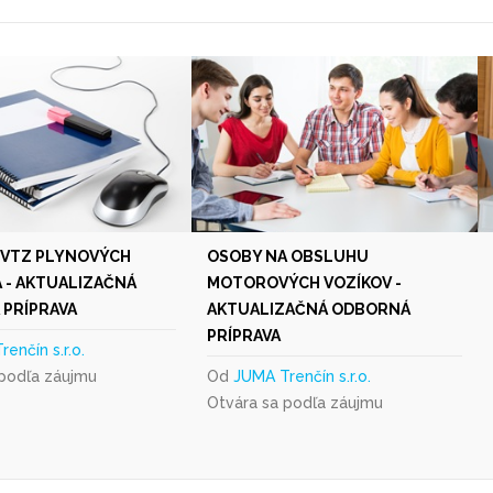
 VTZ PLYNOVÝCH
OSOBY NA OBSLUHU
A - AKTUALIZAČNÁ
MOTOROVÝCH VOZÍKOV -
PRÍPRAVA
AKTUALIZAČNÁ ODBORNÁ
PRÍPRAVA
enčín s.r.o.
 podľa záujmu
Od
JUMA Trenčín s.r.o.
Otvára sa podľa záujmu