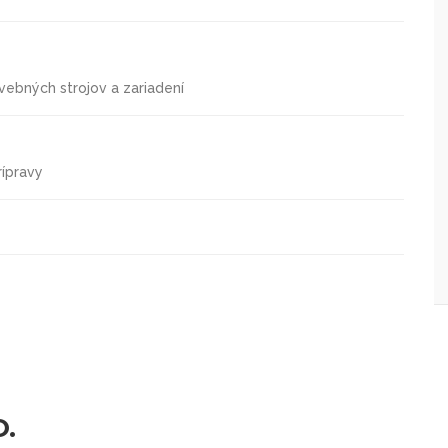
vebných strojov a zariadení
rípravy
O.