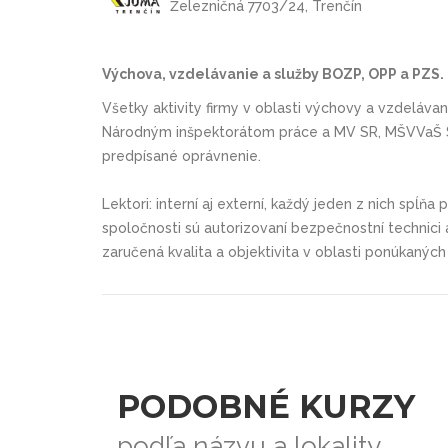
Železničná 7703/24, Trenčín
Výchova, vzdelávanie a služby BOZP, OPP a PZS.
Všetky aktivity firmy v oblasti výchovy a vzdeláva
Národným inšpektorátom práce a MV SR, MŠVVaŠ SR
predpísané oprávnenie.
Lektori: interní aj externí, každý jeden z nich spĺňa
spoločnosti sú autorizovaní bezpečnostní technici a 
zaručená kvalita a objektivita v oblasti ponúkaných 
PODOBNÉ KURZY
podľa názvu a lokality