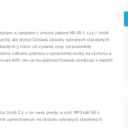
trojov a zariadení v zmysle zákona NR SR č. 124 / 2006
eurčitý, ale držiteľ Dokladu obsluhy vybraných stavebných
 každých 5 rokov od vydania, resp. od poslednej
alizačnú odbornú prípravu u oprávnenej osoby na výchovu a
ovaní AOP, čím sa mu platnosť Dokladu predlžuje o ďalších
4/2006 Z.z. v zn. nesk. predp. a vyhl. MPSVaR SR č.
vanie zamestnancov na obsluhu vybraných stavebných