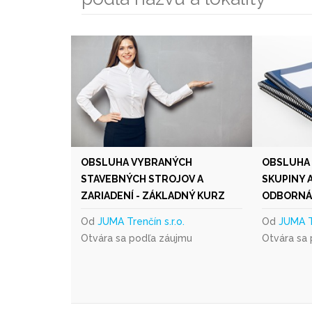
OBSLUHA VYBRANÝCH
OBSLUHA
STAVEBNÝCH STROJOV A
SKUPINY 
ZARIADENÍ - ZÁKLADNÝ KURZ
ODBORNÁ 
Od
JUMA Trenčín s.r.o.
Od
JUMA Tr
Otvára sa podľa záujmu
Otvára sa