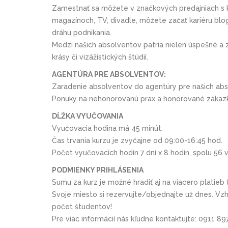
Zamestnať sa môžete v značkových predajniach s ko
magazínoch, TV, divadle, môžete začať kariéru bloge
dráhu podnikania.
Medzi našich absolventov patria nielen úspešné a 
krásy či vizážistických štúdií.
AGENTÚRA PRE ABSOLVENTOV:
Zaradenie absolventov do agentúry pre našich ab
Ponuky na nehonorovanú prax a honorované zákaz
DĹŽKA VYUČOVANIA
Vyučovacia hodina má 45 minút.
Čas trvania kurzu je zvyčajne od 09:00-16:45 hod.
Počet vyučovacích hodín 7 dní x 8 hodín, spolu 56 
PODMIENKY PRIHLÁSENIA
Sumu za kurz je možné hradiť aj na viacero platieb
Svoje miesto si rezervujte/objednajte už dnes. V
počet študentov!
Pre viac informácií nás kľudne kontaktujte: 0911