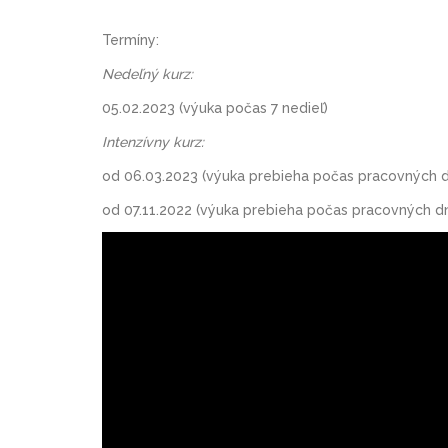
Termíny:
Nedeľný kurz:
05.02.2023 (výuka počas 7 nedieľ)
Intenzívny kurz:
od 06.03.2023 (výuka prebieha počas pracovných d
od 07.11.2022 (výuka prebieha počas pracovných dn