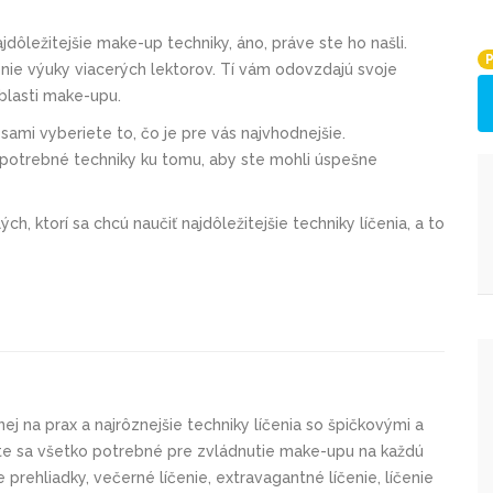
jdôležitejšie make-up techniky, áno, práve ste ho našli.
P
e výuky viacerých lektorov. Tí vám odovzdajú svoje
oblasti make-upu.
 sami vyberiete to, čo je pre vás najvhodnejšie.
a potrebné techniky ku tomu, aby ste mohli úspešne
h, ktorí sa chcú naučiť najdôležitejšie techniky líčenia, a to
j na prax a najrôznejšie techniky líčenia so špičkovými a
íte sa všetko potrebné pre zvládnutie make-upu na každú
 prehliadky, večerné líčenie, extravagantné líčenie, líčenie