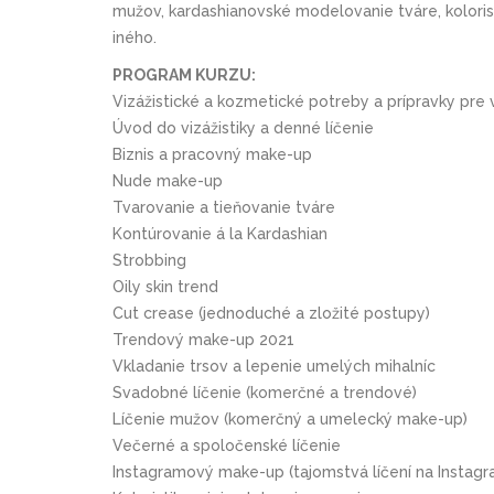
mužov, kardashianovské modelovanie tváre, kolorist
iného.
PROGRAM KURZU:
Vizážistické a kozmetické potreby a prípravky pre 
Úvod do vizážistiky a denné líčenie
Biznis a pracovný make-up
Nude make-up
Tvarovanie a tieňovanie tváre
Kontúrovanie á la Kardashian
Strobbing
Oily skin trend
Cut crease (jednoduché a zložité postupy)
Trendový make-up 2021
Vkladanie trsov a lepenie umelých mihalníc
Svadobné líčenie (komerčné a trendové)
Líčenie mužov (komerčný a umelecký make-up)
Večerné a spoločenské líčenie
Instagramový make-up (tajomstvá líčení na Instag