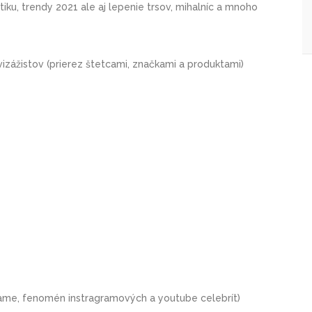
iku, trendy 2021 ale aj lepenie trsov, mihalníc a mnoho
vizážistov (prierez štetcami, značkami a produktami)
rame, fenomén instragramových a youtube celebrít)