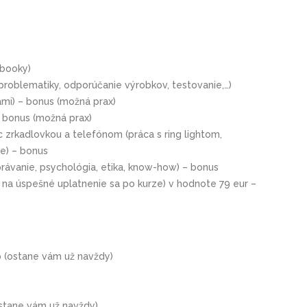
 booky)
oblematiky, odporúčanie výrobkov, testovanie,…)
ami) – bonus (možná prax)
 bonus (možná prax)
 zrkadlovkou a telefónom (práca s ring lightom,
e) – bonus
právanie, psychológia, etika, know-how) – bonus
a na úspešné uplatnenie sa po kurze) v hodnote 79 eur –
p (ostane vám už navždy)
ostane vám už navždy)