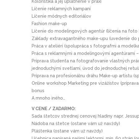
Koloristika a jej uplatnenie v praxi
Líčenie reklamných kampaní
Líčenie módnych editoriálov
Fashion make-up
Líčenie do modelingových agentúr (líčenia na foto
Základy extravagantného make-upu (uvedenie do pr
Práca v ateliéri (spolupráca s fotografmi a modelk
Práca s reklamnými a modelingovými agentúrami –
Príprava študenta na fotografovanie vlastných prác
jednoduchými svetlami, úvod do jednoduchej retuš
Príprava na profesionálnu dráhu Make-up artistu (s
Online workshop Marketing pre vizážistov (príprav
bonus
A mnoho iného…
V CENE / ZADARMO:
Sada štetcov strednej cenovej hladiny napr. Jessu
Nádoba na štetce (ostane vám už navždy)
Pláštenka (ostane vám už navždy)
Učebnica napísaná našimi lektormi, min. 60 strán (