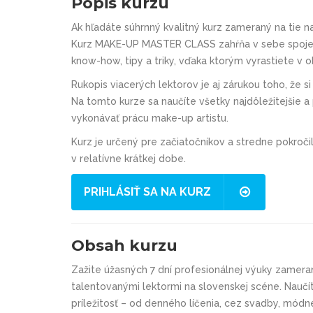
Popis kurzu
Ak hľadáte súhrnný kvalitný kurz zameraný na tie na
Kurz MAKE-UP MASTER CLASS zahŕňa v sebe spojeni
know-how, tipy a triky, vďaka ktorým vyrastiete v 
Rukopis viacerých lektorov je aj zárukou toho, že si
Na tomto kurze sa naučíte všetky najdôležitejšie 
vykonávať prácu make-up artistu.
Kurz je určený pre začiatočníkov a stredne pokročilýc
v relatívne krátkej dobe.
PRIHLÁSIŤ SA NA KURZ
Obsah kurzu
Zažite úžasných 7 dní profesionálnej výuky zamerane
talentovanými lektormi na slovenskej scéne. Nauč
príležitosť – od denného líčenia, cez svadby, módne