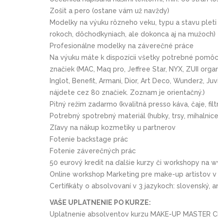
Zošit a pero (ostane vám už navždy)
Modelky na výuku rôzneho veku, typu a stavu pleti 
rokoch, dôchodkyniach, ale dokonca aj na mužoch)
Profesionálne modelky na záverečné práce
Na výuku máte k dispozícii všetky potrebné pomôck
značiek (MAC, Maq pro, Jeffree Star, NYX, ZUII org
Inglot, Benefit, Armani, Dior, Art Deco, Wunder2, Juv
nájdete cez 80 značiek. Zoznam je orientačný.)
Pitný režim zadarmo (kvalitná presso káva, čaje, fil
Potrebný spotrebný materiál (hubky, trsy, mihalnice
Zľavy na nákup kozmetiky u partnerov
Fotenie backstage prác
Fotenie záverečných prác
50 eurový kredit na ďalšie kurzy či workshopy na
Online workshop Marketing pre make-up artistov v
Certifikáty o absolvovaní v 3 jazykoch: slovenský, 
VAŠE UPLATNENIE PO KURZE:
Uplatnenie absolventov kurzu MAKE-UP MASTER CLA