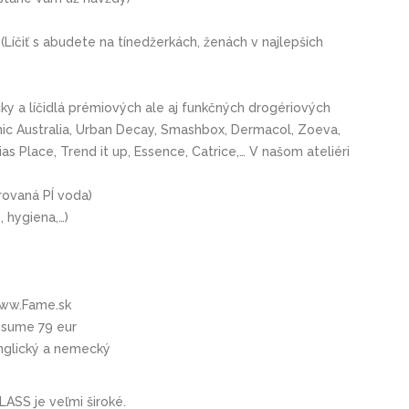
(Líčiť s abudete na tínedžerkách, ženách v najlepších
y a líčidlá prémiových ale aj funkčných drogériových
anic Australia, Urban Decay, Smashbox, Dermacol, Zoeva,
ias Place, Trend it up, Essence, Catrice,… V našom ateliéri
trovaná PÍ voda)
, hygiena,…)
 www.Fame.sk
 sume 79 eur
anglický a nemecký
SS je veľmi široké.