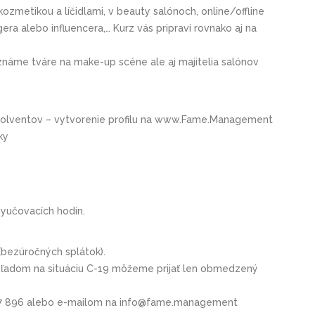
zmetikou a líčidlami, v beauty salónoch, online/offline
ra alebo influencera,… Kurz vás pripraví rovnako aj na
známe tváre na make-up scéne ale aj majitelia salónov
solventov – vytvorenie profilu na www.Fame.Management
ky
vyučovacích hodín.
 (bezúročných splátok).
zhľadom na situáciu C-19 môžeme prijať len obmedzený
 897 896 alebo e-mailom na info@fame.management