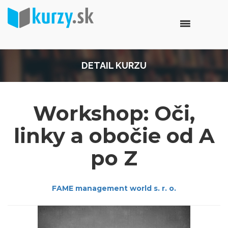
DETAIL KURZU
Workshop: Oči,
linky a obočie od A
po Z
FAME management world s. r. o.