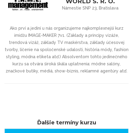
WORLD S. R. O.
Námestie SNP 23, Bratislava
Ako prví a jediní u nás organizujeme najkomplexnejší kurz
imidžu IMAGE-MAKER 7v1. (Základy a princípy vizáže,
trendová vizáž, základy TV maskérstva, základy účesovej
tvorby, líčenie na spoločenské udalosti, história módy, fashion
styling, módna etiketa atď.) Absolventom tohto jedinečného
kurzu sa otvára široká škála uplatnenia: módne salóny,
značkové butiky, médiá, show-biznis, reklamné agentúry atď.
Ďalšie termíny kurzu