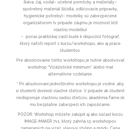
(káva, čaj, voda)– učebné pomôcky a materiály–
spotrebný materiál (líčidlá, odličovacie prípravky,
hygienické potreby)– modelky sú zabezpečené
organizátorom (v prípade záujmu je možnosť líčiť
vlastnú modelku)
– počas praktickej časti bude k dispozícií fotograf,
ktorý nafotí report z kurzu/workshopu, ako aj práce
študentov.
Pre absolvovanie tohto workshopu je nutné absolvovať
workshop “Vizážistické minimum” alebo mať
alternatívne vzdelanie.
* Pri absolvovaní jednotlivého workshopu je vodné, aby
si študenti doniesli vlastné štetce. V prípade ak študent
nedisponuje vlastnou sadou štetcov, akadémia Fame.sk
mu bezplatne zabezpečí ich zapožičanie.
POZOR: Workshop môžete zakúpiť aj ako súčasť kurzu
IMAGE-MAKER 7v1, ktorý zahŕňa 15 workshopov
zameraných na vizáž, vlasový styling a módu. Cena