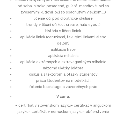
od seba, hlboko posadené, guľaté, mandľové, oči so
zvesenými kútikmi, oči so spadnutým viečkom,….)
líčenie očí pod dioptrické okuliare
trendy v líčení očí (cut crease, halo eyes,…)
história v líčení liniek
aplikácia liniek (ceruzkami, tekutými linkami alebo
gélom)
aplikácia trsov
aplikácia mihalníc
aplikácia extrémnych a extravagantných mihalníc
názorné ukážky lektora
diskusia s lektorom a otázky študentov
práca študentov na modelkách
fotenie backstage a záverečných prác
V cene:
– certifikát v slovenskom jazyku– certifikát v anglickom
jazyku– certifikát v nemeckom jazyku– občerstvenie