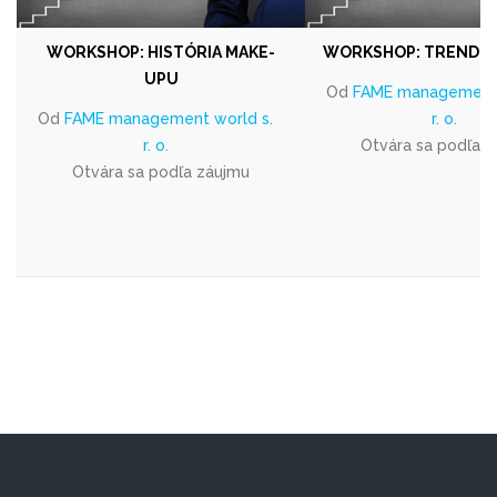
WORKSHOP: HISTÓRIA MAKE-
WORKSHOP: TRENDOV
UPU
Od
FAME management 
Od
FAME management world s.
r. o.
r. o.
Otvára sa podľa 
Otvára sa podľa záujmu