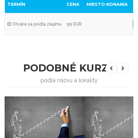
TERMÍN
CENA
MIESTO KONANIA
Z
Otvára sa podľa záujmu
99 EUR
PODOBNÉ KURZY
podľa názvu a lokality