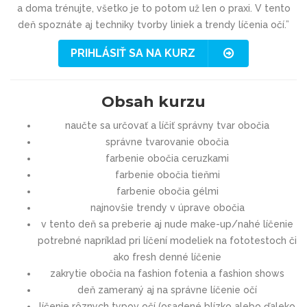
a doma trénujte, všetko je to potom už len o praxi. V tento
deň spoznáte aj techniky tvorby liniek a trendy líčenia očí.”
PRIHLÁSIŤ SA NA KURZ
Obsah kurzu
naučte sa určovať a líčiť správny tvar obočia
správne tvarovanie obočia
farbenie obočia ceruzkami
farbenie obočia tieňmi
farbenie obočia gélmi
najnovšie trendy v úprave obočia
v tento deň sa preberie aj nude make-up/nahé líčenie
potrebné napríklad pri líčení modeliek na fototestoch či
ako fresh denné líčenie
zakrytie obočia na fashion fotenia a fashion shows
deň zameraný aj na správne líčenie očí
líčenie rôznych typov očí (osadené blízko alebo ďaleko