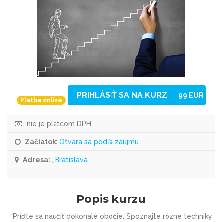
PRIHLÁSIŤ SA NA KURZ
99 EUR
Platba online
nie je platcom DPH
Začiatok:
Otvára sa podľa záujmu
Adresa:
, Bratislava
Popis kurzu
“Príďte sa naučiť dokonalé obočie. Spoznajte rôzne techniky