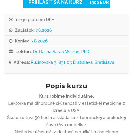
PRIHLÁSIŤ SA NA KURZ
1300 EUR
nie je platcom DPH
Začiatok:
7.8.2026
Koniec:
7.8.2026
Lektori:
Dr. Dasha Sarah Witzan, PhD.
Adresa:
Ružinovská 3, 831 03 Bratislava, Bratislava
Popis kurzu
Kurz robíme individuálne.
Lektorka má dlhoročné skúsenosti v estetickej medicíne z
Izraela a USA.
Školenie trvá 50 hodín a skladá sa z teoretickej a praktickej
časti (živá modelka).
Následne účastníčky dostanú certifikát o úspešnom