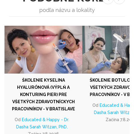
podľa názvu a lokality
ŠKOLENIE KYSELINA
ŠKOLENIE BOTULOT
HYALURÓNOVÁ (VÝPLŇ A
VŠETKÝCH ZDRAVOT
KONTURING PIER) PRE
PRACOVNÍKOV - V BR
VŠETKÝCH ZDRAVOTNÍCKYCH
Od
Educated & Happy
PRACOVNÍKOV - V BRATISLAVE
Dasha Sarah Witzan
Od
Educated & Happy - Dr.
Začína 7.8.20
Dasha Sarah Witzan, PhD.
Začína 7.8.2026