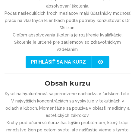
absolvovaní školenia.
Počas nasledujúcich troch mesiacov majú účastníčky možnosť
prácu na vlastných klientkach podľa potreby konzultovať s Dr.
Witzan.
Cieľom absolvovania školenia je rozšírenie kvalifikácie.
Školenie je určené pre záujemcov so zdravotníckym
vzdelaním.
PRIHLÁSIŤ SA NA KURZ
Obsah kurzu
Kyselina hyalurónová sa prirodzene nachádza v ľudskom tele.
V najvyšších koncentráciách sa vyskytuje v tekutinách v
očiach a kĺboch. Momentálne sa používa v oblasti medicíny a
estetických zákrokov.
Kruhy pod očami sú čoraz častejším problémom, ktorý trápi
množstvo žien po celom svete, ale našťastie vieme s týmto