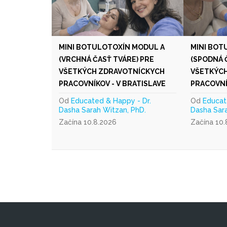
MINI BOTULOTOXÍN MODUL A
MINI BOT
(VRCHNÁ ČASŤ TVÁRE) PRE
(SPODNÁ 
VŠETKÝCH ZDRAVOTNÍCKYCH
VŠETKÝC
PRACOVNÍKOV - V BRATISLAVE
PRACOVNÍ
Od
Educated & Happy - Dr.
Od
Educat
Dasha Sarah Witzan, PhD.
Dasha Sara
Začína 10.8.2026
Začína 10.