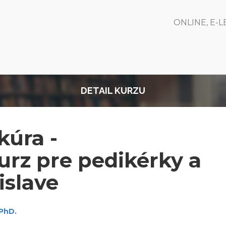
ONLINE, E-
DETAIL KURZU
kúra -
urz pre pedikérky a
islave
 PhD.