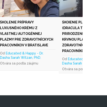
ŠKOLENIE PRÍPRAVY
ŠKOIENIE PLAZMATERAPIE
LUXUSNÉHO KRÉMU Z
(DRACULA TERAPIA) -
VLASTNEJ AUTOGÉNNEJ
PRIRODZENÉ OMLADENIE
PLAZMY PRE ZDRAVOTNÍCKYCH
KRVNOU PLAZMOU PRE
PRACOVNÍKOV V BRATISLAVE
ZDRAVOTNÍCKYCH
PRACOVNÍKOV V BRATISLA
Od
Educated & Happy - Dr.
Dasha Sarah Witzan, PhD.
Od
Educated & Happy - Dr.
Otvára sa podľa záujmu
Dasha Sarah Witzan, PhD.
Otvára sa podľa záujmu