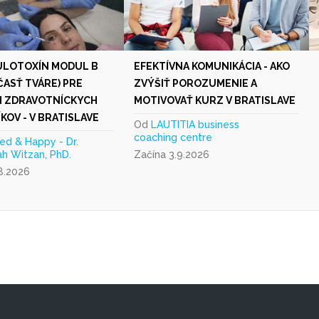
ULOTOXÍN MODUL B
EFEKTÍVNA KOMUNIKÁCIA - AKO
ČASŤ TVÁRE) PRE
ZVÝŠIŤ POROZUMENIE A
H ZDRAVOTNÍCKYCH
MOTIVOVAŤ KURZ V BRATISLAVE
KOV - V BRATISLAVE
Od
LAUTITIA business
coaching centre
ed & Happy - Dr.
h Witzan, PhD.
Začína 3.9.2026
8.2026