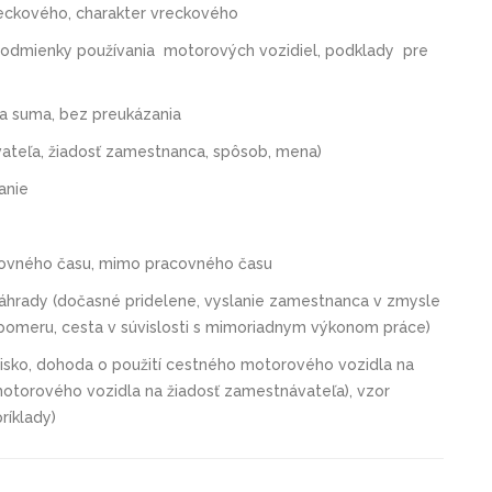
eckového, charakter vreckového
podmienky používania motorových vozidiel, podklady pre
na suma, bez preukázania
ateľa, žiadosť zamestnanca, spôsob, mena)
anie
acovného času, mimo pracovného času
náhrady (dočasné pridelene, vyslanie zamestnanca v zmysle
 pomeru, cesta v súvislosti s mimoriadnym výkonom práce)
ovisko, dohoda o použití cestného motorového vozidla na
otorového vozidla na žiadosť zamestnávateľa), vzor
ríklady)