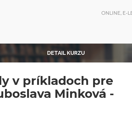
ONLINE, E-
DETAIL KURZU
y v príkladoch pre
Ľuboslava Minková -