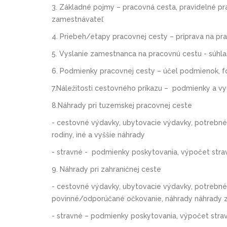
3. Základné pojmy – pracovná cesta, pravidelné p
zamestnávateľ
4. Priebeh/etapy pracovnej cesty – príprava na pr
5. Vyslanie zamestnanca na pracovnú cestu - súhl
6. Podmienky pracovnej cesty – účel podmienok, f
7.Náležitosti cestovného príkazu – podmienky a v
8.Náhrady pri tuzemskej pracovnej ceste
- cestovné výdavky, ubytovacie výdavky, potrebné
rodiny, iné a vyššie náhrady
- stravné - podmienky poskytovania, výpočet stra
9. Náhrady pri zahraničnej ceste
- cestovné výdavky, ubytovacie výdavky, potrebné 
povinné/odporúčané očkovanie, náhrady náhrady za
- stravné – podmienky poskytovania, výpočet stra