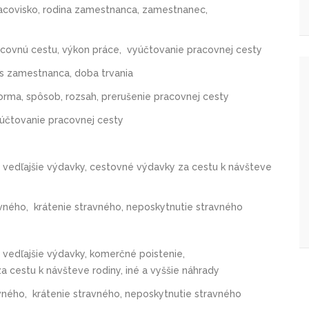
racovisko, rodina zamestnanca, zamestnanec,
acovnú cestu, výkon práce, vyúčtovanie pracovnej cesty
as zamestnanca, doba trvania
orma, spôsob, rozsah, prerušenie pracovnej cesty
yúčtovanie pracovnej cesty
 vedľajšie výdavky, cestovné výdavky za cestu k návšteve
vného, krátenie stravného, neposkytnutie stravného
vedľajšie výdavky, komerčné poistenie,
 cestu k návšteve rodiny, iné a vyššie náhrady
vného, krátenie stravného, neposkytnutie stravného