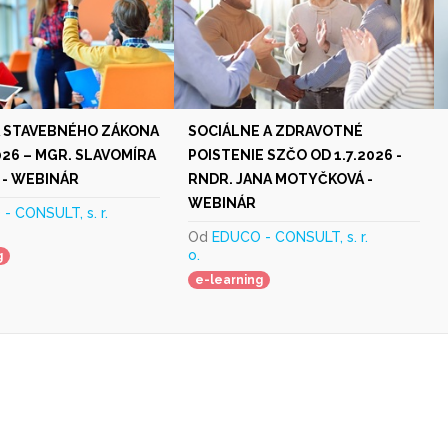
A STAVEBNÉHO ZÁKONA
SOCIÁLNE A ZDRAVOTNÉ
026 – MGR. SLAVOMÍRA
POISTENIE SZČO OD 1.7.2026 -
 - WEBINÁR
RNDR. JANA MOTYČKOVÁ -
WEBINÁR
- CONSULT, s. r.
Od
EDUCO - CONSULT, s. r.
o.
g
e-learning