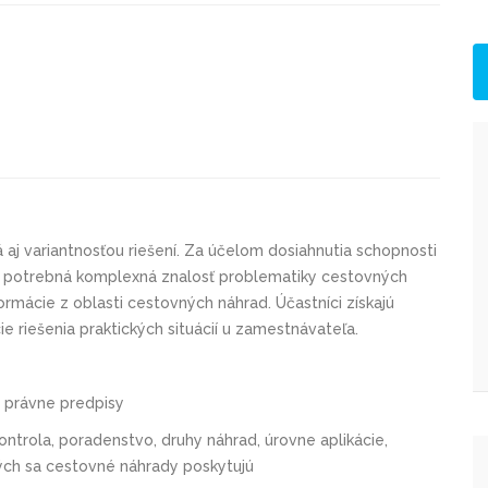
aj variantnosťou riešení.
Za účelom dosiahnutia schopnosti
e potrebná komplexná znalosť problematiky cestovných
rmácie z oblasti cestovných náhrad. Účastníci získajú
e riešenia praktických situácií u zamestnávateľa.
é právne predpisy
ontrola, poradenstvo, druhy náhrad, úrovne aplikácie,
ých sa cestovné náhrady poskytujú