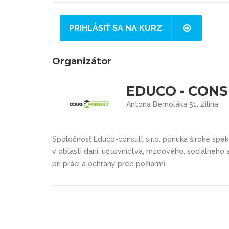
PRIHLÁSIŤ SA NA KURZ
Organizátor
EDUCO - CONSUL
Antona Bernoláka 51, Žilina
Spoločnosť Educo-consult s.r.o. ponúka široké spek
v oblasti daní, účtovníctva, mzdového, sociálneho
pri práci a ochrany pred požiarmi.