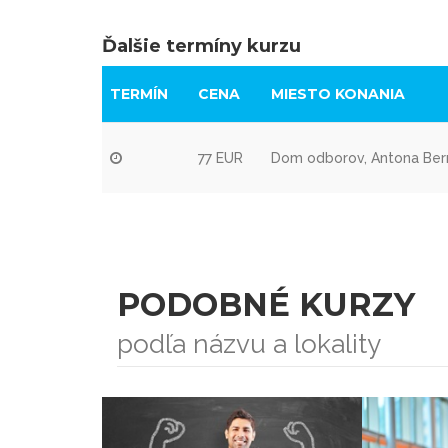
Ďalšie termíny kurzu
TERMÍN
CENA
MIESTO KONANIA
77 EUR
Dom odborov, Antona Berno
PODOBNÉ KURZY
podľa názvu a lokality