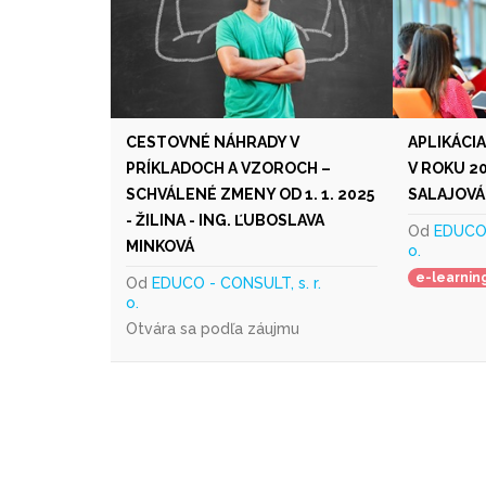
CESTOVNÉ NÁHRADY V
APLIKÁCI
PRÍKLADOCH A VZOROCH –
V ROKU 2
SCHVÁLENÉ ZMENY OD 1. 1. 2025
SALAJOVÁ
- ŽILINA - ING. ĽUBOSLAVA
Od
EDUCO 
MINKOVÁ
o.
e-learnin
Od
EDUCO - CONSULT, s. r.
o.
Otvára sa podľa záujmu