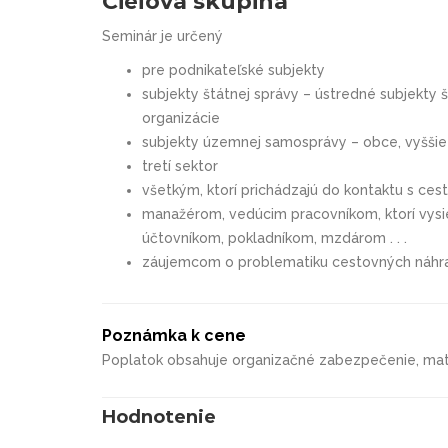
Cieľová skupina
Seminár je určený
pre
podnikateľské subjekty
subjekty štátnej správy –
ústredné subjekty š
organizácie
subjekty územnej samosprávy –
obce, vyšši
tretí sektor
všetkým, ktorí prichádzajú do kontaktu s ce
manažérom, vedúcim pracovníkom,
ktorí vy
účtovníkom, pokladníkom, mzdárom . . .
záujemcom o problematiku cestovných náhr
Poznámka k cene
Poplatok obsahuje organizačné zabezpečenie, mate
Hodnotenie