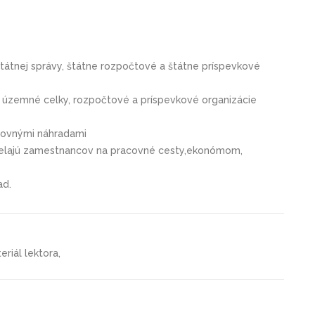
tátnej správy, štátne rozpočtové a štátne príspevkové
e územné celky, rozpočtové a príspevkové organizácie
stovnými náhradami
sielajú zamestnancov na pracovné cesty
,ekonómom,
ad.
riál lektora,