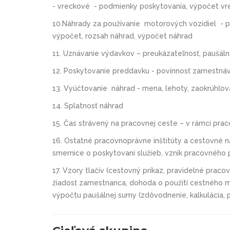
- vreckové - podmienky poskytovania, výpočet vr
10.Náhrady za používanie motorových vozidiel - 
výpočet, rozsah náhrad, výpočet náhrad
11. Uznávanie výdavkov – preukázateľnosť, paušál
12. Poskytovanie preddavku - povinnosť zamestnáv
13. Vyúčtovanie náhrad - mena, lehoty, zaokrúhľov
14. Splatnosť náhrad
15. Čas strávený na pracovnej ceste – v rámci pr
16. Ostatné pracovnoprávne inštitúty a cestovné 
smernice o poskytovaní služieb, vznik pracovného
17. Vzory tlačív (cestovný príkaz, pravidelné prac
žiadosť zamestnanca, dohoda o použití cestného m
výpočtu paušálnej sumy (zdôvodnenie, kalkulácia, p