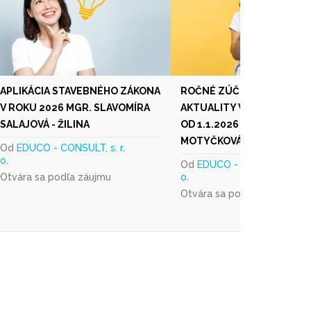
APLIKÁCIA STAVEBNÉHO ZÁKONA
ROČNÉ ZÚČTOVANIE DANE
V ROKU 2026 MGR. SLAVOMÍRA
AKTUALITY V MZDOVEJ UČ
SALAJOVÁ - ŽILINA
OD 1.1.2026 - RNDR. JANA
MOTYČKOVÁ - ŽILINA
Od
EDUCO - CONSULT, s. r.
o.
Od
EDUCO - CONSULT, s. r.
Otvára sa podľa záujmu
o.
Otvára sa podľa záujmu