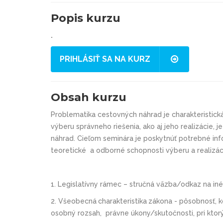
Popis kurzu
.
PRIHLÁSIŤ SA NA KURZ
Obsah kurzu
Problematika cestovných náhrad je charakteristická 
výberu správneho riešenia, ako aj jeho realizácie,
j
náhrad.
Cieľom
seminára je poskytnúť potrebné info
teoretické a odborné schopnosti výberu a realizáci
1.
Legislatívny rámec – stručná väzba/odkaz na in
2.
Všeobecná
charakteristika
zákona - pôsobnosť, k
osobný rozsah, právne úkony/skutočnosti, pri ktor