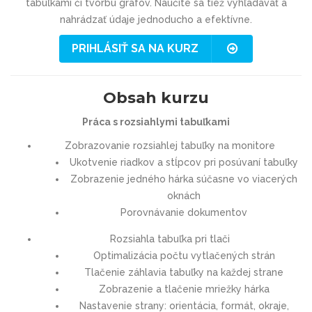
tabuľkami či tvorbu grafov. Naučíte sa tiež vyhľadávať a
nahrádzať údaje jednoducho a efektívne.
PRIHLÁSIŤ SA NA KURZ
Obsah kurzu
Práca s rozsiahlymi tabuľkami
Zobrazovanie rozsiahlej tabuľky na monitore
Ukotvenie riadkov a stĺpcov pri posúvaní tabuľky
Zobrazenie jedného hárka súčasne vo viacerých
oknách
Porovnávanie dokumentov
Rozsiahla tabuľka pri tlači
Optimalizácia počtu vytlačených strán
Tlačenie záhlavia tabuľky na každej strane
Zobrazenie a tlačenie mriežky hárka
Nastavenie strany: orientácia, formát, okraje,