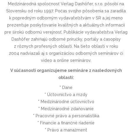
Medzinárodná spoločnosť Verlag Dashöfer, s.r.o. pôsobí na
Slovensku od roku 1997. Počas svojho pôsobenia sa zaradila
k popredným odborným vydavateľstvám v SR a jej meno
prezentuje poskytovanie kvalitných a aktuálnych informacií
pre širokú odbornú verejnosť. Publikácie vydavateľstva Verlag
Dashöfer zahŕňajú odborné príručky, portály a časopisy
z rôznych profesných oblastí. Na tieto oblasti v roku
2004 nadviazali aj s organizáciou odborných seminárov či
video a online seminárov.
V súčasnosti organizujeme semináre z nasledovných
oblastí:
* Dane
* Účtovníctvo a mzdy
* Medzinárodné účtovníctvo
* Medzinárodné zdaňovanie
* Pracovné právo a personalistika
* Financie a finančné riadenie
* Právo a manažment