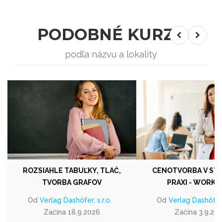
PODOBNÉ KURZY
podľa názvu a lokality
ROZSIAHLE TABUĽKY, TLAČ,
CENOTVORBA V ST
TVORBA GRAFOV
PRAXI - WORKS
Od
Verlag Dashöfer, s.r.o.
Od
Verlag Dashöfer, 
Začína 18.9.2026
Začína 3.9.20