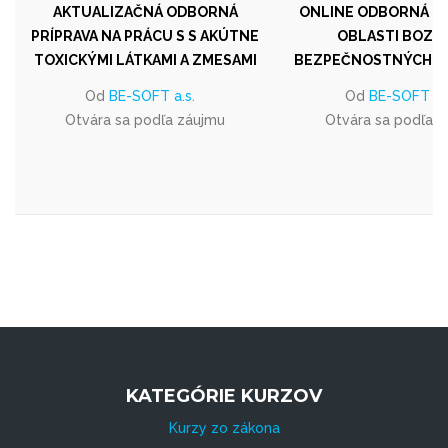
AKTUALIZAČNÁ ODBORNÁ
ONLINE ODBORNÁ PR
PRÍPRAVA NA PRÁCU S S AKÚTNE
OBLASTI BOZP 
TOXICKÝMI LÁTKAMI A ZMESAMI
BEZPEČNOSTNÝCH T
Od
BE-SOFT a.s.
Od
BE-SOFT a.s
Otvára sa podľa záujmu
Otvára sa podľa 
KATEGÓRIE KURZOV
Kurzy zo zákona