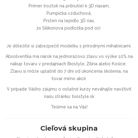
Primer (roztok na prilnutie) k 3D riasam,
Pumpička vzduchová,
Prsteň na lepidlo 3D rias,
2x Silikonova podložka pod oči
Je dôležité si zabezpečiť
modelku
s
prírodnými
mihalnicami.
Absolventka má nárok na jednorázovú zľavu vo výške 10% na
nákup tovaru v predajniach Biostyle, Žilina alebo Košice.
Zľavu si môže uplatniť do 7 dní od ukončenia školenia, na
tovar mimo akcii.
V prípade Vášho záujmu o ostatné kurzy neváhajte navštíviť
našu stránku: biostyle.sk
Tešíme sa na Vás!
Cieľová skupina