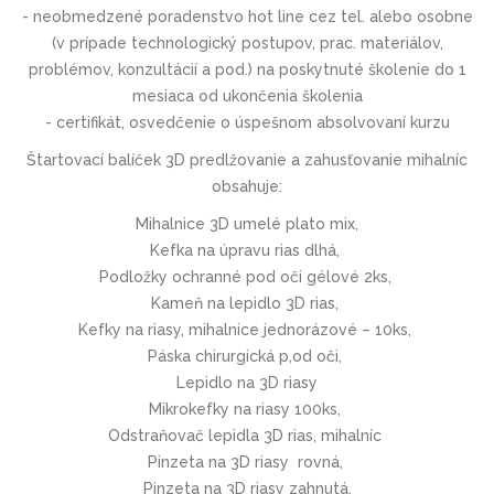
- neobmedzené poradenstvo hot line cez tel. alebo osobne
(v prípade technologický postupov, prac. materiálov,
problémov, konzultácií a pod.) na poskytnuté školenie do 1
mesiaca od ukončenia školenia
- certifikát, osvedčenie o úspešnom absolvovaní kurzu
Štartovací balíček 3D predlžovanie a zahusťovanie mihalníc
obsahuje:
Mihalnice 3D umelé plato mix,
Kefka na úpravu rias dlhá,
Podložky ochranné pod oči gélové 2ks,
Kameň na lepidlo 3D rias,
Kefky na riasy, mihalnice jednorázové – 10ks,
Páska chirurgická p,od oči,
Lepidlo na 3D riasy
Mikrokefky na riasy 100ks,
Odstraňovač lepidla 3D rias, mihalníc
Pinzeta na 3D riasy rovná,
Pinzeta na 3D riasy zahnutá,