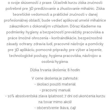
o svoje skúsenosti z praxe. Účastník kurzu získa zručnosti
potrebné pre 3D predlžovanie a zhusťovanie mihalníc. Získa
teoretické vedomosti a praktické zručnosti v danej
profesionálnej oblasti, bude vedieť aplikovať umelé mihalnice
zákazníkom s dokonalým vzhľadom. Dôraz kladieme na
podmienky hygieny a bezpečnosti prevádzky pracoviska a
práce (možné ohrozenia - kontraindikácie, bezpečnostné
zásady ochrany zdravia ľudí, pracovné nástroje a pomôcky
pre 3D aplikáciu, pomocné prípravky pre výber a lepenie,
technologické postupy, hygiena pracoviska, nástrojov a
osobná hygiena.
Dĺžka trvania školenia:
8 hodín
V cene školenia je zahrnuté
:
- školiaci použití materiál
- pracovný manuál
- 10% absolventská zľava (platnosť: 7 dní od ukončenia kurzu
na tovar mimo akcii)
- občerstvenie (káva, čaj)