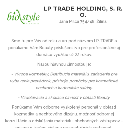
LP TRADE HOLDING, S. R.
O.
Jána Milca 754/48, Žilina
Sme tu pre Vás
od roku 2001 pod názvom
LP-TRADE
a
ponúkame Vám Beauty príslušenstvo pre profesionálne aj
domáce využitie už 22 rokov.
Našou hlavnou činnosťou je:
- Výroba kozmetiky, Distribúcia materiálu, zariadenia pre
vybavenie prevádzok, prístroje, pomôcky pre kozmetické,
nechtové a kadernícke salóny.
- Vzdelávacia a školiaca činnosť v oblasti Beauty.
Ponúkame Vám odborne vyškolený personál v oblasti
kozmetiky a nechtového dizajnu, možnosť odbornej
konzultácie a odskúšania materiálu, obchodných zástupcov -
priamo v teréne cielene prezentujúcich sortiment.