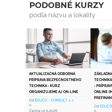
PODOBNÉ KURZY
podľa názvu a lokality
AKTUALIZAČNÁ ODBORNÁ
ZÁKLADNÁ
PRÍPRAVA BEZPEČNOSTNÉHO
TECHNIKA
TECHNIKA - KURZ
- PRÍPRA
ORGANIZUJEME AJ ON-LINE
ONLINE (
PREFINAN
Od
EDUCO - CONSULT, s. r.
o.
Od
EDUCO 
Začína 10.9.2026
o.