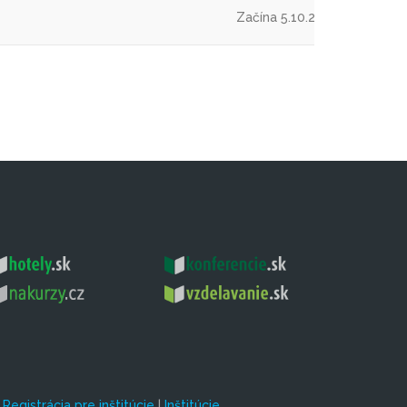
Začína 5.10.2026
|
Registrácia pre inštitúcie
|
Inštitúcie