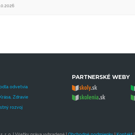
10.2026
PARTNERSKÉ WEBY
odľa odvetvia
Krása, Zdravie
tný rozvoj
. r. o. | Všetky práva vyhradené |
Obchodné podmienky
|
Kontakt