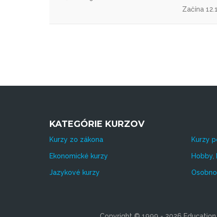
Začína 12.
KATEGÓRIE KURZOV
Kurzy zo zákona
Kurzy p
Ekonomické kurzy
Hobby, 
Jazykové kurzy
Osobnos
Copyright © 1999 - 2026 Education s