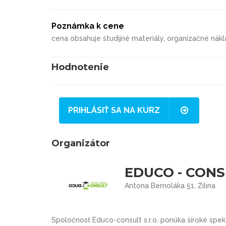
Poznámka k cene
cena obsahuje študijné materiály, organizačné nák
Hodnotenie
PRIHLÁSIŤ SA NA KURZ
Organizátor
EDUCO - CONSUL
Antona Bernoláka 51, Žilina
Spoločnosť Educo-consult s.r.o. ponúka široké spek