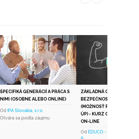
ŠPECIFIKÁ GENERÁCIÍ A PRÁCA S
ZÁKLADNÁ ODBORNÁ PRÍP
NIMI (OSOBNE ALEBO ONLINE)
BEZPEČNOSTNÉHO TECHN
(MOŽNOSŤ PREFINANCOVA
Od
IPA Slovakia, s.r.o.
ÚP) - KURZ ORGANIZUJEME
Otvára sa podľa záujmu
ON-LINE
Od
EDUCO - CONSULT, s. r.
o.