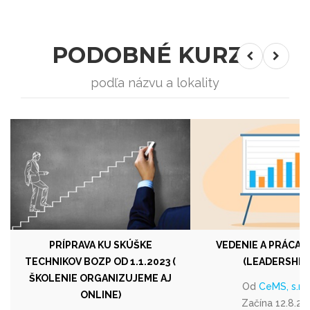
PODOBNÉ KURZY
podľa názvu a lokality
PRÍPRAVA KU SKÚŠKE
VEDENIE A PRÁCA 
TECHNIKOV BOZP OD 1.1.2023 (
(LEADERSHIP I
ŠKOLENIE ORGANIZUJEME AJ
Od
CeMS, s.r.o
ONLINE)
Začína 12.8.20