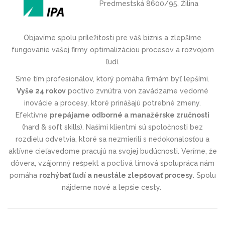
Predmestská 8600/95, Žilina
Objavíme spolu príležitosti pre váš biznis a zlepšíme
fungovanie vašej firmy optimalizáciou procesov a rozvojom
ľudí.
Sme tím profesionálov, ktorý pomáha firmám byť lepšími.
Vyše 24 rokov
poctivo zvnútra von zavádzame vedomé
inovácie a procesy, ktoré prinášajú potrebné zmeny.
Efektívne
prepájame odborné a manažérske zručnosti
(hard & soft skills). Našimi klientmi sú spoločnosti bez
rozdielu odvetvia, ktoré sa nezmierili s nedokonalosťou a
aktívne cieľavedome pracujú na svojej budúcnosti. Veríme, že
dôvera, vzájomný rešpekt a poctivá tímová spolupráca nám
pomáha
rozhýbať ľudí a neustále zlepšovať procesy
. Spolu
nájdeme nové a lepšie cesty.