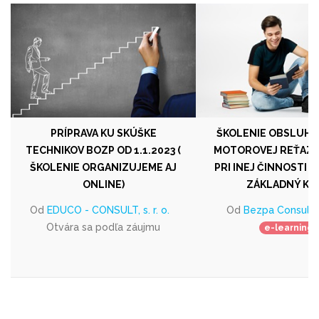
PRÍPRAVA KU SKÚŠKE
ŠKOLENIE OBSLUHY
TECHNIKOV BOZP OD 1.1.2023 (
MOTOROVEJ REŤAZO
ŠKOLENIE ORGANIZUJEME AJ
PRI INEJ ČINNOSTI (R
ONLINE)
ZÁKLADNÝ KU
Od
EDUCO - CONSULT, s. r. o.
Od
Bezpa Consult s.
Otvára sa podľa záujmu
e-learning