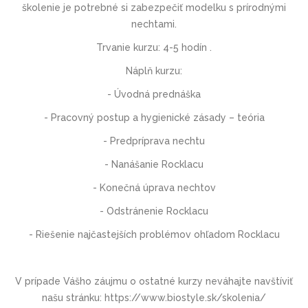
školenie
je potrebné si zabezpečiť modelku
s prírodnými
nechtami.
Trvanie kurzu
: 4-5 hodín .
Náplň kurzu:
- Úvodná prednáška
- Pracovný postup a hygienické zásady – teória
- Predpríprava nechtu
- Nanášanie Rocklacu
- Konečná úprava nechtov
- Odstránenie Rocklacu
- Riešenie najčastejších problémov ohľadom Rocklacu
V prípade Vášho záujmu o ostatné kurzy neváhajte navštíviť
našu stránku: https://www.biostyle.sk/skolenia/