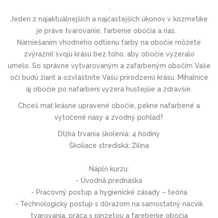
.
Jeden z najaktuálnejších a najčastejších úkonov v kozmetike
je práve tvarovanie, farbenie obočia a rias.
Namiešaním vhodného odtieňu farby na obočie môžete
zvýrazniť svoju krásu bez toho, aby obočie vyzeralo
umelo. So správne vytvarovaným a zafarbeným obočím Vaše
oči budú žiariť a ozvláštnite Vašu prirodzenú krásu. Mihalnice
aj obočie po nafarbení vyzerá hustejšie a zdravšie.
Chceš mať krásne upravené obočie, pekne nafarbené a
vytočené riasy a zvodný pohľad?
Dĺžka trvania školenia:
4 hodiny
Školiace strediská:
Žilina
Náplň kurzu:
- Úvodná prednáška
- Pracovný postup a hygienické zásady – teória
- Technologický postup s dôrazom na samostatný nácvik
tvarovania, práca s pinzetou a farebenie obočia