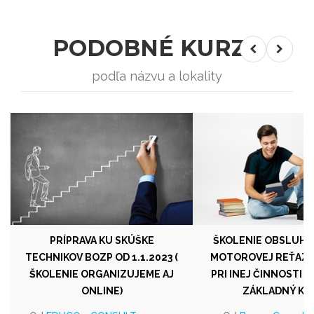
PODOBNÉ KURZY
podľa názvu a lokality
PRÍPRAVA KU SKÚŠKE
ŠKOLENIE OBSLUHY
TECHNIKOV BOZP OD 1.1.2023 (
MOTOROVEJ REŤAZO
ŠKOLENIE ORGANIZUJEME AJ
PRI INEJ ČINNOSTI (R
ONLINE)
ZÁKLADNÝ KU