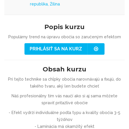
republika, Žilina
Popis kurzu
Populárny trend na úpravu obočia so zaručeným efektom
PRIHLÁSIŤ SA NA KURZ
Obsah kurzu
Pri tejto technike sa chĺpky obočia narovnávajú a fixujú,
do
takého tvaru, aký len budete chcieť
Náš profesionálny tím vás naučí ako si aj sama môžete
spraviť
príťažlivé obočie
- Efekt vydrží individuálne podľa typu a kvality obočia
3-5
týždňov
- Laminácia má
okamžitý efekt