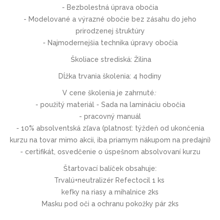
-
Bezbolestná úprava obočia
- Modelované a výrazné obočie
bez zásahu do jeho
prirodzenej štruktúry
-
Najmodernejšia technika
úpravy obočia
Školiace strediská:
Žilina
Dĺžka trvania školenia:
4 hodiny
V cene školenia je zahrnuté
:
- použitý materiál - Sada na lamináciu obočia
- pracovný manuál
- 10% absolventská zľava (platnosť: týždeň od ukončenia
kurzu na tovar mimo akcii, iba priamym nákupom na predajni)
- certifikát, osvedčenie o úspešnom absolvovaní kurzu
Štartovací balíček obsahuje:
Trvalú+neutralizér Refectocil 1 ks
kefky na riasy a mihalnice 2ks
Masku pod oči a ochranu pokožky pár 2ks