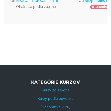
Od
EDUCO - CONSULT, s. r. o.
Od
Bezpa Consult s.
Otvára sa podľa záujmu
e-learning
KATEGÓRIE KURZOV
Kurzy zo zákona
Kurzy podľa odvetvia
Ekonomické kurzy