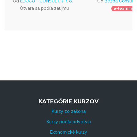
Od
EDUCO - CONSULT, s. r. o.
Od
Bezpa Consult s.
Otvára sa podľa záujmu
e-learning
KATEGÓRIE KURZOV
Kurzy zo zákona
Kurzy podľa odvetvia
Ekonomické kurzy