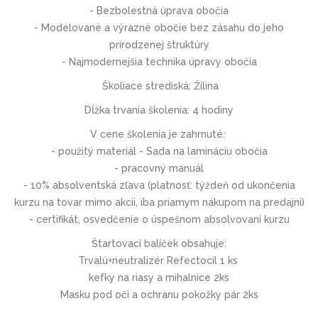
-
Bezbolestná úprava obočia
- Modelované a výrazné obočie
bez zásahu do jeho
prirodzenej štruktúry
-
Najmodernejšia technika
úpravy obočia
Školiace strediská:
Žilina
Dĺžka trvania školenia:
4 hodiny
V cene školenia je zahrnuté
:
- použitý materiál - Sada na lamináciu obočia
- pracovný manuál
- 10% absolventská zľava (platnosť: týždeň od ukončenia
kurzu na tovar mimo akcii, iba priamym nákupom na predajni)
- certifikát, osvedčenie o úspešnom absolvovaní kurzu
Štartovací balíček obsahuje:
Trvalú+neutralizér Refectocil 1 ks
kefky na riasy a mihalnice 2ks
Masku pod oči a ochranu pokožky pár 2ks