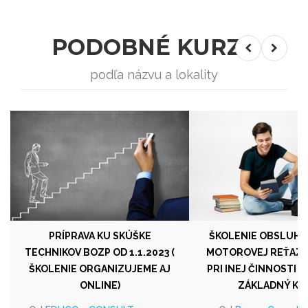
PODOBNÉ KURZY
podľa názvu a lokality
PRÍPRAVA KU SKÚŠKE
ŠKOLENIE OBSLUHY
TECHNIKOV BOZP OD 1.1.2023 (
MOTOROVEJ REŤAZO
ŠKOLENIE ORGANIZUJEME AJ
PRI INEJ ČINNOSTI (R
ONLINE)
ZÁKLADNÝ KU