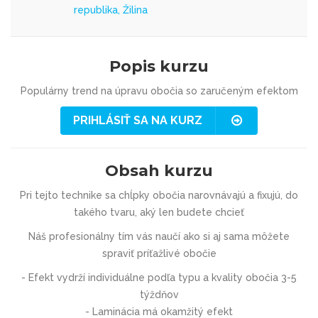
republika, Žilina
Popis kurzu
Populárny trend na úpravu obočia so zaručeným efektom
PRIHLÁSIŤ SA NA KURZ
Obsah kurzu
Pri tejto technike sa chĺpky obočia narovnávajú a fixujú,
do
takého tvaru, aký len budete chcieť
Náš profesionálny tím vás naučí ako si aj sama môžete
spraviť
príťažlivé obočie
- Efekt vydrží individuálne podľa typu a kvality obočia
3-5
týždňov
- Laminácia má
okamžitý efekt