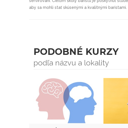
servírovaní. Cieľom školy baristu je poskytnúť štu
aby sa mohli stať skúsenými a
kvalitnými baristami.
PODOBNÉ KURZY
podľa názvu a lokality