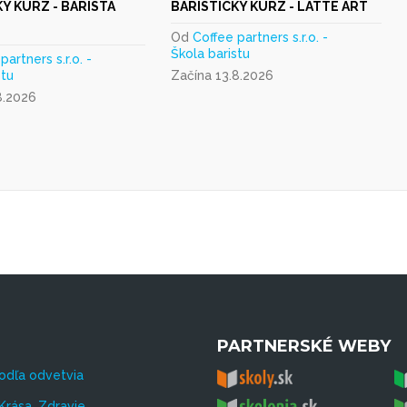
Ý KURZ - BARISTA
BARISTICKÝ KURZ - LATTE ART
Od
Coffee partners s.r.o. -
Škola baristu
partners s.r.o. -
stu
Začína 13.8.2026
8.2026
PARTNERSKÉ WEBY
odľa odvetvia
Krása, Zdravie