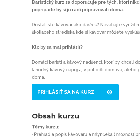
Baristický kurz sa doporučuje pre tých, ktorí nik
poprípade by si ju radi pripravovali doma.
Dostali ste kávovar ako darček? Neváhajte využiť 
školiaceho strediska kde si kávovar môžete vyskúšať
Kto by sa mal prihlásiť?
Domáci baristi a kávový nadšenci, ktorí by chceli d
lahodný kávový nápoj aj v pohodlí domova, alebo pr
doma.
PRIHLÁSIŤ SA NA KURZ
Obsah kurzu
Témy kurzu:
· Prehľad a popis kávovaru a mlynčeka ( možnosť pr