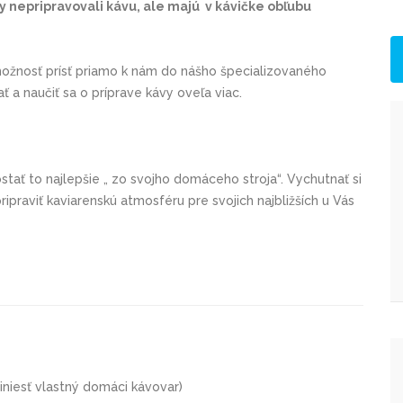
dy nepripravovali kávu, ale majú v kávičke obľubu
možnosť prísť priamo k nám do nášho špecializovaného
 a naučiť sa o príprave kávy oveľa viac.
ostať to najlepšie „ zo svojho domáceho stroja“. Vychutnať si
ipraviť kaviarenskú atmosféru pre svojich najbližších u Vás
iniesť vlastný domáci kávovar)