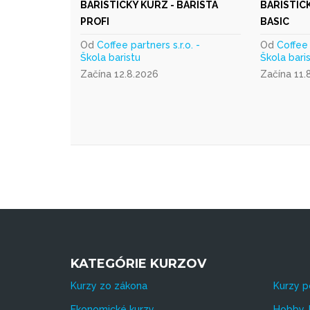
BARISTICKÝ KURZ - BARISTA
BARISTICK
PROFI
BASIC
Od
Coffee partners s.r.o. -
Od
Coffee 
Škola baristu
Škola bari
Začína 12.8.2026
Začína 11.
KATEGÓRIE KURZOV
Kurzy zo zákona
Kurzy p
Ekonomické kurzy
Hobby, 