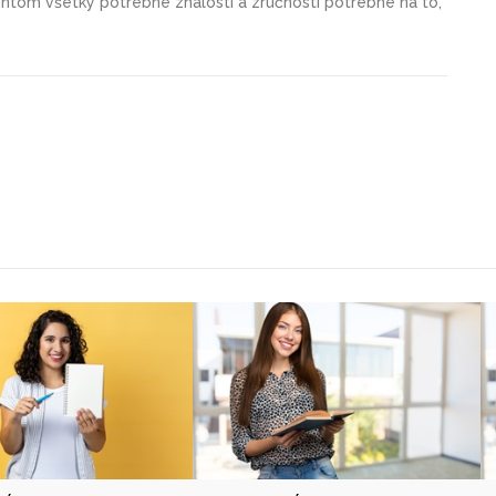
dentom všetky potrebné znalosti a zručnosti potrebné na to,