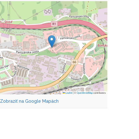
Leaflet
|
©
OpenStreetMap
contributors
Zobraziť na Google Mapách