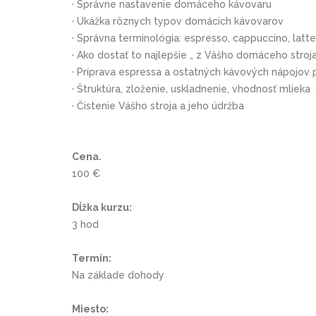
· Správne nastavenie domáceho kávovaru
· Ukážka rôznych typov domácich kávovarov
· Správna terminológia: espresso, cappuccino, latt
· Ako dostať to najlepšie „ z Vášho domáceho stroj
· Príprava espressa a ostatných kávových nápojov 
· Štruktúra, zloženie, uskladnenie, vhodnosť mlieka
· Čistenie Vášho stroja a jeho údržba
Cena.
100 €
Dĺžka kurzu:
3 hod
Termín:
Na základe dohody
Miesto: