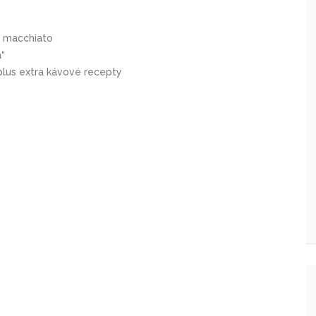
e macchiato
a“
plus extra kávové recepty