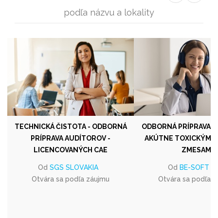
podľa názvu a lokality
TECHNICKÁ ČISTOTA - ODBORNÁ
ODBORNÁ PRÍPRAVA N
PRÍPRAVA AUDÍTOROV -
AKÚTNE TOXICKÝMI L
LICENCOVANÝCH CAE
ZMESAMI
Od
SGS SLOVAKIA
Od
BE-SOFT a.s
Otvára sa podľa záujmu
Otvára sa podľa 