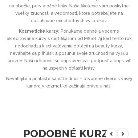
na obočie, pery a očné linky. Naša školenie vám poskytne
všetky zručnosti a vedomosti, ktoré potrebujete na
dosiahnutie excelentných výsledkov.
Kozmetické kurzy:
Ponúkame denné a večerné
akreditované kurzy s certifikátom od MŠSR. Aj keď tento rok
nedochádza k schvaľovaniu dotácií na beauty kurzy,
neváhajte sa prihlásiť a posunúť svoje zručnosti na vyššiu
úroveň. Naši odborníci sú pripravení vás podporiť a pripraviť
na úspech v oblasti krásy.
Neváhajte a prihláste sa ešte dnes – otvorené dvere k vašej
kariére v kozmetike začínajú práve u nás!
PODOBNÉ KURZY