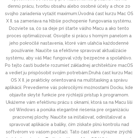
dennú prácu, tvorbu obsahu alebo osobné účely a chce zo
svojho zariadenia vyťažiť maximum.Úvodná časť kurzu Mac OS
X II. sa zameriava na hlbšie pochopenie fungovania systému.
Dozviete sa, čo sa deje pri štarte vášho Macu a ako tento
proces optimalizovať. Osvojíte si prácu s horným panelom a
jeho pokročilé nastavenia, ktoré vám uľahčia každodenné
používanie. Naučíte sa efektívne spravovať aktualizácie
systému, aby váš Mac fungoval vždy bezpečne a spoľahlivo.
Po tejto časti budete rozumieť základnej architektúre macOS
a vedieť ju prispôsobiť svojim potrebám.Druhá časť kurzu Mac
OS X II. je prakticky orientovaná na multitasking a správu
aplikácií. Prevedieme vás pokročilými možnosťami Docku, kde
objavíte skryté funkcie pre rýchlejší prístup k programom.
Ukážeme vám efektívnu prácu s oknami, ktorá sa na Macu líši
od Windows a ponúka elegantné riešenia pre organizáciu
pracovnej plochy. Naučíte sa inštalovať, odinštalovať a
spravovať aplikácie a balíky, čím získate plnú kontrolu nad
softvérom vo vašom počítači. Táto časť vám výrazne zrýchli