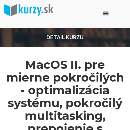
DETAIL KURZU
MacOS II. pre
mierne pokročilých
- optimalizácia
systému, pokročilý
multitasking,
prepojenie s