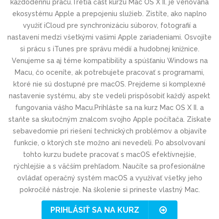
každodennú prácu.Tretia časť kurzu Mac OS X II. je venovaná
ekosystému Apple a prepojeniu služieb. Zistíte, ako naplno
využiť iCloud pre synchronizáciu súborov, fotografií a
nastavení medzi všetkými vašimi Apple zariadeniami. Osvojíte
si prácu s iTunes pre správu médií a hudobnej knižnice.
Venujeme sa aj téme kompatibility a spúšťaniu Windows na
Macu, čo oceníte, ak potrebujete pracovať s programami,
ktoré nie sú dostupné pre macOS. Prejdeme si komplexné
nastavenie systému, aby ste vedeli prispôsobiť každý aspekt
fungovania vášho Macu.Prihláste sa na kurz Mac OS X II. a
staňte sa skutočným znalcom svojho Apple počítača. Získate
sebavedomie pri riešení technických problémov a objavíte
funkcie, o ktorých ste možno ani nevedeli. Po absolvovaní
tohto kurzu budete pracovať s macOS efektívnejšie,
rýchlejšie a s väčším prehľadom. Naučíte sa profesionálne
ovládať operačný systém macOS a využívať všetky jeho
pokročilé nástroje. Na školenie si prineste vlastný Mac.
PRIHLÁSIŤ SA NA KURZ