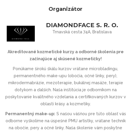
Organizátor
DIAMONDFACE S. R. O.
Trnavská cesta 74A, Bratislava
Akreditované kozmetické kurzy a odborné školenia pre
začínajúce aj skúsené kozmetičky!
Ponúkame širokú škálu kurzov vrátane microbladingu,
permanentného make-upu (obočia, očné linky, pery),
mikrodermabrázie, mezoterapie, bukálnej masáže, terapie
dotykom a ďalších. Naša inštitúcia je odborníkom na
poskytovanie kvalitného vzdelania a certifikovaných kurzov v
oblasti krásy a kozmetiky.
Permanentný make-up:
S našou vášňou pre túto oblasť vás
odborne vyškolíme na úspešné PMU artistky, vrátane techník
na obočie, pery a očné linky. Naša školenie vám poskytne