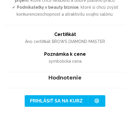
príjem
, ktoré chcú flexibilnú a dobre platenú prácu.
✔
Podnikateľky v beauty biznise
, ktoré si chcú zvýšiť
konkurencieschopnosť a atraktivitu svojho salónu.
Certifikát
Áno certifikát BROWS DIAMOND MASTER
Poznámka k cene
symbolická cena
Hodnotenie
PRIHLÁSIŤ SA NA KURZ