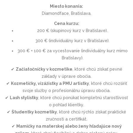
Miesto konania:
Diamondface, Bratislava.
Cena kurzu:
200 € (skupinový kurz v Bratislave).
300 € (individuálny kurz v Bratislave).
300 € + 100 € za vycestovanie (individuálny kurz mimo
Bratislavy).
✔
Začiatočníčky v kozmetike
, ktoré chcú získať pevné
základy v úprave obočia.
✔
Kozmetičky, vizážistky a PMU artistky
, ktoré chcú rozšíriť
svoje služby o profesionálnu úpravu obočia.
✔
Lash stylistky
, ktoré chcú ponúkať kompletnú starostlivosť
o pohľad klientky.
✔
Študentky kozmetiky
, ktoré chcú rýchlo získať praktické
zručnosti a certifikát.
✔
Mamičky na materskej alebo ženy hľadajúce nový