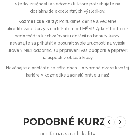
všetky zručnosti a vedomosti, ktoré potrebujete na
dosiahnutie excelentných výsledkov.
Kozmetické kurzy:
Ponúkame denné a večerné
akreditované kurzy s certifikátom od MŠSR. Aj keď tento rok
nedochádza k schvaľovaniu dotácií na beauty kurzy,
neváhajte sa prihlásiť a posunúť svoje zručnosti na vyššiu
úroveň. Naši odborníci sú pripravení vás podporiť a pripraviť
na úspech v oblasti krásy.
Neváhajte a prihláste sa ešte dnes – otvorené dvere k vašej
kariére v kozmetike začínajú práve u nás!
PODOBNÉ KURZY
podľa názvu a lokality