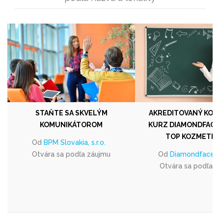
STAŇTE SA SKVELÝM
AKREDITOVANÝ KOZ
KOMUNIKÁTOROM
KURZ DIAMONDFACE
TOP KOZMETIČ
Od
BPM Slovakia, s.r.o.
Otvára sa podľa záujmu
Od
Diamondface s. 
Otvára sa podľa 