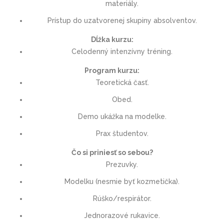
materiály.
Prístup do uzatvorenej skupiny absolventov.
Dĺžka kurzu:
Celodenný intenzívny tréning.
Program kurzu:
Teoretická časť.
Obed.
Demo ukážka na modelke.
Prax študentov.
Čo si priniesť so sebou?
Prezuvky.
Modelku (nesmie byť kozmetička).
Rúško/respirátor.
Jednorazové rukavice.