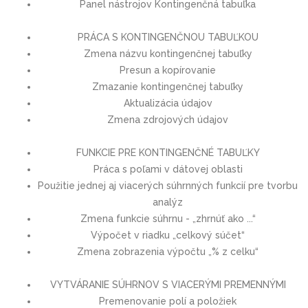
Panel nástrojov Kontingenčná tabuľka
PRÁCA S KONTINGENČNOU TABUĽKOU
Zmena názvu kontingenčnej tabuľky
Presun a kopírovanie
Zmazanie kontingenčnej tabuľky
Aktualizácia údajov
Zmena zdrojových údajov
FUNKCIE PRE KONTINGENČNÉ TABUĽKY
Práca s poľami v dátovej oblasti
Použitie jednej aj viacerých súhrnných funkcií pre tvorbu
analýz
Zmena funkcie súhrnu - „zhrnúť ako ...“
Výpočet v riadku „celkový súčet“
Zmena zobrazenia výpočtu „% z celku“
VYTVÁRANIE SÚHRNOV S VIACERÝMI PREMENNÝMI
Premenovanie polí a položiek