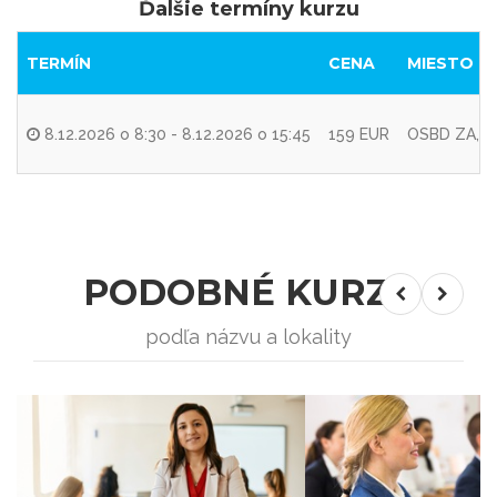
Ďalšie termíny kurzu
TERMÍN
CENA
MIESTO K
8.12.2026 o 8:30 - 8.12.2026 o 15:45
159 EUR
OSBD ZA, TU
PODOBNÉ KURZY
podľa názvu a lokality