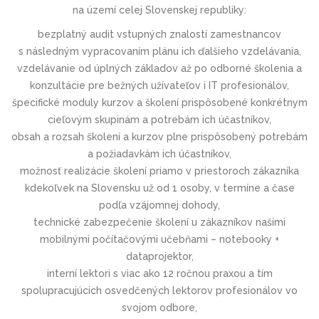
na území celej Slovenskej republiky:
bezplatný audit vstupných znalostí zamestnancov
s následným vypracovaním plánu ich ďalšieho vzdelávania,
vzdelávanie od úplných základov až po odborné školenia a
konzultácie pre bežných užívateľov i IT profesionálov,
špecifické moduly kurzov a školení prispôsobené konkrétnym
cieľovým skupinám a potrebám ich účastníkov,
obsah a rozsah školení a kurzov plne prispôsobený potrebám
a požiadavkám ich účastníkov,
možnosť realizácie školení priamo v priestoroch zákazníka
kdekoľvek na Slovensku už od 1 osoby, v termíne a čase
podľa vzájomnej dohody,
technické zabezpečenie školení u zákazníkov našími
mobilnými počítačovými učebňami – notebooky +
dataprojektor,
interní lektori s viac ako 12 ročnou praxou a tím
spolupracujúcich osvedčených lektorov profesionálov vo
svojom odbore,