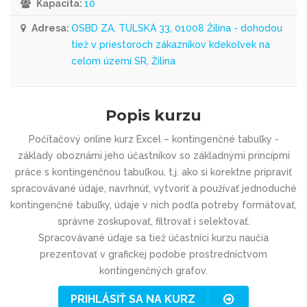
Kapacita:
10
Adresa:
OSBD ZA, TULSKÁ 33, 01008 Žilina - dohodou
tiež v priestoroch zákazníkov kdekoľvek na
celom území SR, Žilina
Popis kurzu
Počítačový online kurz Excel – kontingenčné tabuľky -
základy oboznámi jeho účastníkov so základnými princípmi
práce s kontingenčnou tabuľkou, t.j. ako si korektne pripraviť
spracovávané údaje, navrhnúť, vytvoriť a používať jednoduché
kontingenčné tabuľky, údaje v nich podľa potreby formátovať,
správne zoskupovať, filtrovať i selektovať.
Spracovávané údaje sa tiež účastníci kurzu naučia
prezentovať v grafickej podobe prostredníctvom
kontingenčných grafov.
PRIHLÁSIŤ SA NA KURZ